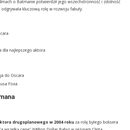
 filmach o Batmanie potwierdził jego wszechstronność i zdolność
ć odgrywała kluczową rolę w rozwoju fabuły.
scara
a dla najlepszego aktora
cja do Oscara
iusa Foxa
emana
aktora drugoplanowego w 2004 roku
za rolę byłego boksera
wszelką cenę” (Million Dollar Baby) w reżyserii Clinta