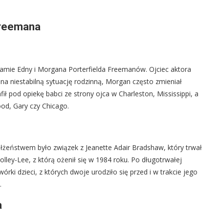
Freemana
mie Edny i Morgana Porterfielda Freemanów. Ojciec aktora
na niestabilną sytuację rodzinną, Morgan często zmieniał
ił pod opiekę babci ze strony ojca w Charleston, Mississippi, a
ood, Gary czy Chicago.
żeństwem było związek z Jeanette Adair Bradshaw, który trwał
ley-Lee, z którą ożenił się w 1984 roku. Po długotrwałej
órki dzieci, z których dwoje urodziło się przed i w trakcie jego
.
a