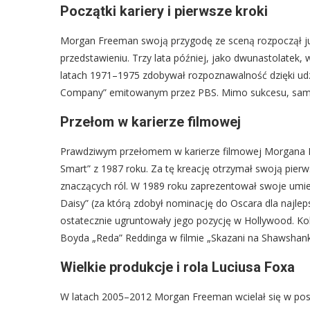
Początki kariery i pierwsze kroki
Morgan Freeman swoją przygodę ze sceną rozpoczął już 
przedstawieniu. Trzy lata później, jako dwunastolatek
latach 1971–1975 zdobywał rozpoznawalność dzięki udzi
Company” emitowanym przez PBS. Mimo sukcesu, sam a
Przełom w karierze filmowej
Prawdziwym przełomem w karierze filmowej Morgana Fre
Smart” z 1987 roku. Za tę kreację otrzymał swoją pier
znaczących ról. W 1989 roku zaprezentował swoje umiej
Daisy” (za którą zdobył nominację do Oscara dla najle
ostatecznie ugruntowały jego pozycję w Hollywood. Kol
Boyda „Reda” Reddinga w filmie „Skazani na Shawshank”
Wielkie produkcje i rola Luciusa Foxa
W latach 2005–2012 Morgan Freeman wcielał się w pos