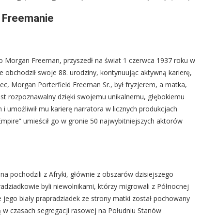
 Freemanie
ko Morgan Freeman, przyszedł na świat 1 czerwca 1937 roku w
 obchodził swoje 88. urodziny, kontynuując aktywną karierę,
ec, Morgan Porterfield Freeman Sr., był fryzjerem, a matka,
est rozpoznawalny dzięki swojemu unikalnemu, głębokiemu
i umożliwił mu karierę narratora w licznych produkcjach
mpire” umieścił go w gronie 50 najwybitniejszych aktorów
 pochodzili z Afryki, głównie z obszarów dzisiejszego
radziadkowie byli niewolnikami, którzy migrowali z Północnej
e jego biały prapradziadek ze strony matki został pochowany
ą w czasach segregacji rasowej na Południu Stanów