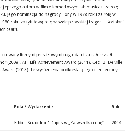
ajlepszego aktora w filmie komediowym lub musicalu za rolę
oku. Jego nominacja do nagrody Tony w 1978 roku za rolę w
980 roku za tytułową rolę w szekspirowskiej tragedii „Koriolan”
ch teatru.
norowany licznymi prestiżowymi nagrodami za całokształt
or (2008), AFI Life Achievement Award (2011), Cecil B. DeMille
t Award (2018). Te wyróżnienia podkreślają jego nieoceniony
Rola / Wydarzenie
Rok
Eddie „Scrap-Iron” Dupris w „Za wszelką cenę”
2004