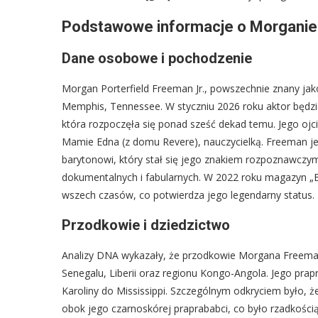
Podstawowe informacje o Morganie
Dane osobowe i pochodzenie
Morgan Porterfield Freeman Jr., powszechnie znany ja
Memphis, Tennessee. W styczniu 2026 roku aktor będzie
która rozpoczęła się ponad sześć dekad temu. Jego ojci
Mamie Edna (z domu Revere), nauczycielką. Freeman j
barytonowi, który stał się jego znakiem rozpoznawczym 
dokumentalnych i fabularnych. W 2022 roku magazyn „E
wszech czasów, co potwierdza jego legendarny status.
Przodkowie i dziedzictwo
Analizy DNA wykazały, że przodkowie Morgana Freemana
Senegalu, Liberii oraz regionu Kongo-Angola. Jego prap
Karoliny do Mississippi. Szczególnym odkryciem było, ż
obok jego czarnoskórej praprababci, co było rzadkości