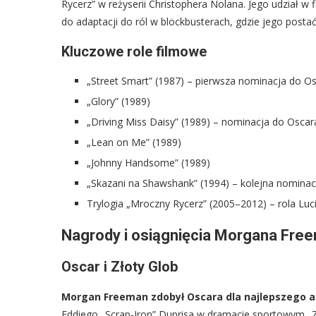
Rycerz” w reżyserii Christophera Nolana. Jego udział w
do adaptacji do ról w blockbusterach, gdzie jego posta
Kluczowe role filmowe
„Street Smart” (1987) – pierwsza nominacja do O
„Glory” (1989)
„Driving Miss Daisy” (1989) – nominacja do Oscar
„Lean on Me” (1989)
„Johnny Handsome” (1989)
„Skazani na Shawshank” (1994) – kolejna nomina
Trylogia „Mroczny Rycerz” (2005–2012) – rola Luc
Nagrody i osiągnięcia Morgana Fre
Oscar i Złoty Glob
Morgan Freeman zdobył Oscara dla najlepszego 
Eddiego „Scrap-Iron” Duprisa w dramacie sportowym „Za 