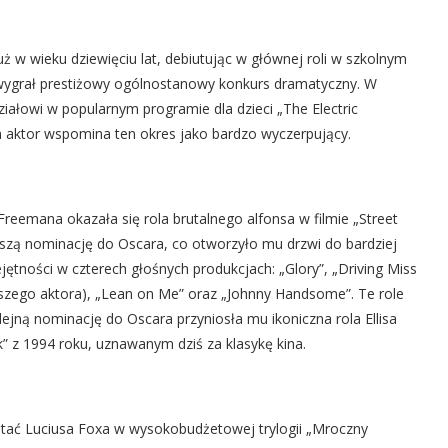
w wieku dziewięciu lat, debiutując w głównej roli w szkolnym
, wygrał prestiżowy ogólnostanowy konkurs dramatyczny. W
ałowi w popularnym programie dla dzieci „The Electric
ktor wspomina ten okres jako bardzo wyczerpujący.
emana okazała się rola brutalnego alfonsa w filmie „Street
wszą nominację do Oscara, co otworzyło mu drzwi do bardziej
ętności w czterech głośnych produkcjach: „Glory”, „Driving Miss
pszego aktora), „Lean on Me” oraz „Johnny Handsome”. Te role
ejną nominację do Oscara przyniosła mu ikoniczna rola Ellisa
 z 1994 roku, uznawanym dziś za klasykę kina.
tać Luciusa Foxa w wysokobudżetowej trylogii „Mroczny