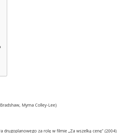
a
r Bradshaw, Myrna Colley-Lee)
a drugoplanowego za rolę w filmie „Za wszelką cenę” (2004)