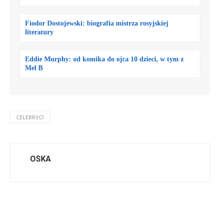
Fiodor Dostojewski: biografia mistrza rosyjskiej
literatury
Eddie Murphy: od komika do ojca 10 dzieci, w tym z
Mel B
CELEBRYCI
OSKA