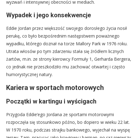
wyzwań i intensywnej obecności w mediach.
Wypadek i jego konsekwencje
Eddie Jordan przez większość swojego dorosłego życia nosił
perukę, co było bezpośrednim następstwem poważnego
wypadku, którego doznał na torze Mallory Park w 1976 roku.
Utrata włosów po tym zdarzeniu stała się źródłem licznych
żartów, m.in. ze strony kierowcy Formuły 1, Gerharda Bergera,
co jednak nie przeszkodziło mu zachować otwartej i często
humorystycznej natury.
Kariera w sportach motorowych
Początki w kartingu i wyścigach
Przygoda Eddie’ego Jordana ze sportami motorowymi
rozpoczęła się stosunkowo późno, bo dopiero w wieku 22 lat.
W 1970 roku, podczas strajku bankowego, wyjechał na wyspę
Jersey. Tam, pracując jako księgowy i barman, po raz pierwszy