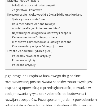
Muzyka, hobby i pasje
Miłość do rock and rolla i zespół
Żeglarstwo i kolarstwo
Kontrowersje i ciekawostki z życia Eddie’ego Jordana
Spór sądowy z Vodafone
Rola menedżera Adriana Neweya
Autobiografia „An Independent Man”
Najważniejsze osiągnięcia kierowcy i zespołu
Kariera medialna Eddiego Jordana
Biznesowe zainteresowania Eddiego Jordana
Kluczowe daty w życiu Eddiego Jordana
Często Zadawane Pytania (FAQ)
Polecamy również te artykuły:
Polecane artykuły
Polecane artykuły
Jego droga od urzędnika bankowego do globalnie
rozpoznawalnej postaci świata sportów motorowych jest
inspirującą opowieścią o przedsiębiorczości, odwadze w
podejmowaniu ryzyka oraz zdolności do budowania i
rozwijania zespołów. Poza sportem, Jordan z powodzeniem
odnalazł się w świecie mediów i działalności filantropijnej,