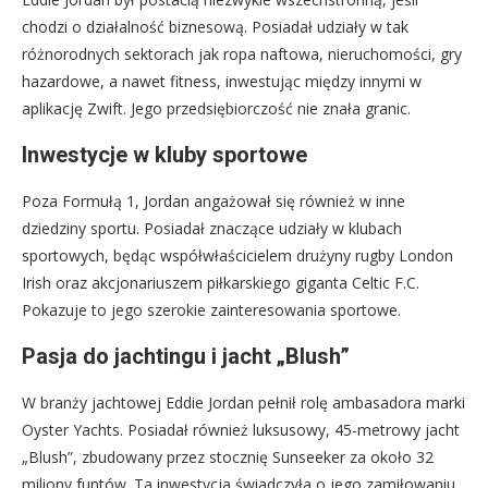
chodzi o działalność biznesową. Posiadał udziały w tak
różnorodnych sektorach jak ropa naftowa, nieruchomości, gry
hazardowe, a nawet fitness, inwestując między innymi w
aplikację Zwift. Jego przedsiębiorczość nie znała granic.
Inwestycje w kluby sportowe
Poza Formułą 1, Jordan angażował się również w inne
dziedziny sportu. Posiadał znaczące udziały w klubach
sportowych, będąc współwłaścicielem drużyny rugby London
Irish oraz akcjonariuszem piłkarskiego giganta Celtic F.C.
Pokazuje to jego szerokie zainteresowania sportowe.
Pasja do jachtingu i jacht „Blush”
W branży jachtowej Eddie Jordan pełnił rolę ambasadora marki
Oyster Yachts. Posiadał również luksusowy, 45-metrowy jacht
„Blush”, zbudowany przez stocznię Sunseeker za około 32
miliony funtów. Ta inwestycja świadczyła o jego zamiłowaniu