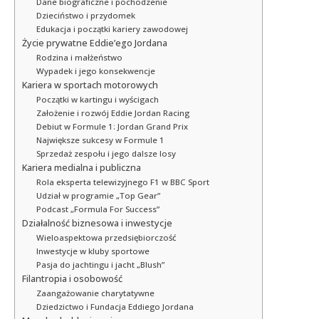
Dane biograficzne i pochodzenie
Dzieciństwo i przydomek
Edukacja i początki kariery zawodowej
Życie prywatne Eddie’ego Jordana
Rodzina i małżeństwo
Wypadek i jego konsekwencje
Kariera w sportach motorowych
Początki w kartingu i wyścigach
Założenie i rozwój Eddie Jordan Racing
Debiut w Formule 1: Jordan Grand Prix
Największe sukcesy w Formule 1
Sprzedaż zespołu i jego dalsze losy
Kariera medialna i publiczna
Rola eksperta telewizyjnego F1 w BBC Sport
Udział w programie „Top Gear”
Podcast „Formula For Success”
Działalność biznesowa i inwestycje
Wieloaspektowa przedsiębiorczość
Inwestycje w kluby sportowe
Pasja do jachtingu i jacht „Blush”
Filantropia i osobowość
Zaangażowanie charytatywne
Dziedzictwo i Fundacja Eddiego Jordana