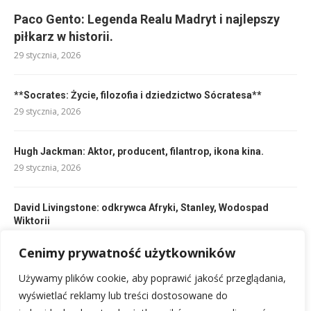
Paco Gento: Legenda Realu Madryt i najlepszy
piłkarz w historii.
29 stycznia, 2026
**Socrates: Życie, filozofia i dziedzictwo Sócratesa**
29 stycznia, 2026
Hugh Jackman: Aktor, producent, filantrop, ikona kina.
29 stycznia, 2026
David Livingstone: odkrywca Afryki, Stanley, Wodospad
Wiktorii
29 stycznia, 2026
Cenimy prywatność użytkowników
Używamy plików cookie, aby poprawić jakość przeglądania,
Paul Newman (1925-2008): Aktor, reżyser, filantrop, zmarł w
wieku 83 lat.
wyświetlać reklamy lub treści dostosowane do
29 stycznia, 2026