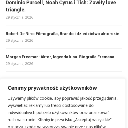
Dominic Purcell, Noah Cyrus i Tish: Zawiły love
triangle.
29 stycznia, 2026
Robert De Niro: Filmografia, Brando i dziedzictwo aktorskie
29 stycznia, 2026
Morgan Freeman: Aktor, legenda kina. Biografia Fremana.
29 stycznia, 2026
Giotto: Freski z Kaplicy Scrovegnich w Padwie
Cenimy prywatność użytkowników
29 stycznia, 2026
Używamy plików cookie, aby poprawić jakość przeglądania,
Bruce Willis: aktor, filmografia, życie – biografia legendy kina
wyświetlać reklamy lub treści dostosowane do
29 stycznia, 2026
indywidualnych potrzeb użytkowników oraz analizować
ruch na stronie. Kliknięcie przycisku „Akceptuj wszystkie”
oznacza zgodę na wykorzystywanie przez nas plików