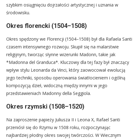
szybkim osiągnięciu dojrzałości artystycznej i uznania w
środowisku.
Okres florencki (1504–1508)
Okres spędzony we Florencji (1504–1508) był dla Rafaela Santi
czasem intensywnego rozwoju. Skupił się na malarstwie
religijnym, tworząc słynne wizerunki Madonn, takie jak
*Madonna del Granduca*. Kluczowy dla tej fazy był znaczący
wpływ stylu Leonarda da Vinci, który zaowocował ewolucją
jego techniki, sposobu operowania światłocieniem i ogólną
kompozycją dzieł, widoczną między innymi w jego
przedstawieniach Madonny della Seggiola.
Okres rzymski (1508–1520)
Na zaproszenie papieży Juliusza II i Leona X, Rafael Santi
przeniósł się do Rzymu w 1508 roku, rozpoczynając
najbardziej płodny okres swojej twórczości. W Wiecznym