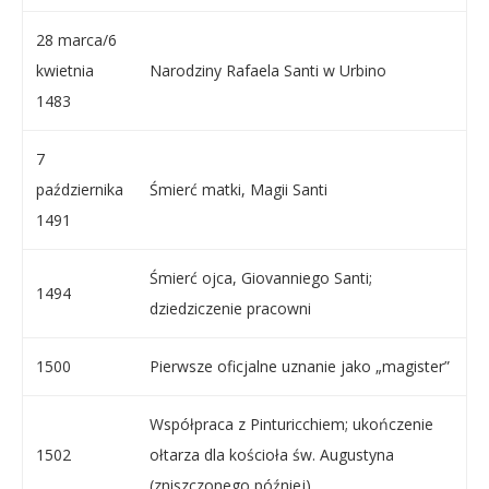
28 marca/6
kwietnia
Narodziny Rafaela Santi w Urbino
1483
7
października
Śmierć matki, Magii Santi
1491
Śmierć ojca, Giovanniego Santi;
1494
dziedziczenie pracowni
1500
Pierwsze oficjalne uznanie jako „magister”
Współpraca z Pinturicchiem; ukończenie
1502
ołtarza dla kościoła św. Augustyna
(zniszczonego później)