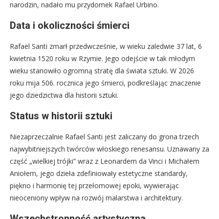
narodzin, nadało mu przydomek Rafael Urbino.
Data i okoliczności śmierci
Rafael Santi zmarł przedwcześnie, w wieku zaledwie 37 lat, 6
kwietnia 1520 roku w Rzymie. Jego odejście w tak młodym
wieku stanowiło ogromną stratę dla świata sztuki. W 2026
roku mija 506. rocznica jego śmierci, podkreślając znaczenie
jego dziedzictwa dla historii sztuki.
Status w historii sztuki
Niezaprzeczalnie Rafael Santi jest zaliczany do grona trzech
najwybitniejszych twórców włoskiego renesansu. Uznawany za
część „wielkiej trójki” wraz z Leonardem da Vinci i Michałem
Aniołem, jego dzieła zdefiniowały estetyczne standardy,
piękno i harmonię tej przełomowej epoki, wywierając
nieoceniony wpływ na rozwój malarstwa i architektury.
Wszechstronność artystyczna