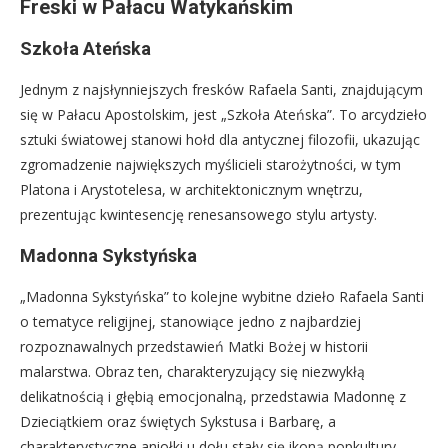
Freski w Pałacu Watykańskim
Szkoła Ateńska
Jednym z najsłynniejszych fresków Rafaela Santi, znajdującym
się w Pałacu Apostolskim, jest „Szkoła Ateńska”. To arcydzieło
sztuki światowej stanowi hołd dla antycznej filozofii, ukazując
zgromadzenie największych myślicieli starożytności, w tym
Platona i Arystotelesa, w architektonicznym wnętrzu,
prezentując kwintesencję renesansowego stylu artysty.
Madonna Sykstyńska
„Madonna Sykstyńska” to kolejne wybitne dzieło Rafaela Santi
o tematyce religijnej, stanowiące jedno z najbardziej
rozpoznawalnych przedstawień Matki Bożej w historii
malarstwa. Obraz ten, charakteryzujący się niezwykłą
delikatnością i głębią emocjonalną, przedstawia Madonnę z
Dzieciątkiem oraz świętych Sykstusa i Barbarę, a
charakterystyczne aniołki u dołu stały się ikoną popkultury.