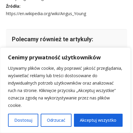
Źródła:
https://en.wikipedia.org/wiki/Angus_Young
Polecamy również te artykuły:
Andrew Carnegie: Tytan Stali, Filantrop i Wizjoner
Cenimy prywatność użytkowników
Przemysłu
Winston Churchill: polityk i Brytyjczyk wszech
Używamy plików cookie, aby poprawić jakość przeglądania,
czasów.
wyświetlać reklamy lub treści dostosowane do
Edouard Manet: Ojciec impresjonizmu, twórca
indywidualnych potrzeb użytkowników oraz analizować
"Olimpii" i "Śniadania na trawie"
ruch na stronie. Kliknięcie przycisku „Akceptuj wszystkie”
oznacza zgodę na wykorzystywanie przez nas plików
Paco Gento: Legenda Realu Madryt i najlepszy
piłkarz w historii.
cookie.
Denis Diderot: Biografia filozofa francuskiego
Dostosuj
Odrzucać
Akceptuj wszystko
Oświecenia