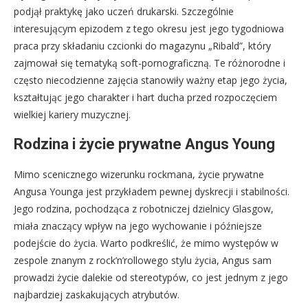
podjął praktykę jako uczeń drukarski. Szczególnie
interesującym epizodem z tego okresu jest jego tygodniowa
praca przy składaniu czcionki do magazynu „Ribald”, który
zajmował się tematyką soft-pornograficzną. Te różnorodne i
często niecodzienne zajęcia stanowiły ważny etap jego życia,
kształtując jego charakter i hart ducha przed rozpoczęciem
wielkiej kariery muzycznej.
Rodzina i życie prywatne Angus Young
Mimo scenicznego wizerunku rockmana, życie prywatne
Angusa Younga jest przykładem pewnej dyskrecji i stabilności.
Jego rodzina, pochodząca z robotniczej dzielnicy Glasgow,
miała znaczący wpływ na jego wychowanie i późniejsze
podejście do życia. Warto podkreślić, że mimo występów w
zespole znanym z rock’n’rollowego stylu życia, Angus sam
prowadzi życie dalekie od stereotypów, co jest jednym z jego
najbardziej zaskakujących atrybutów.