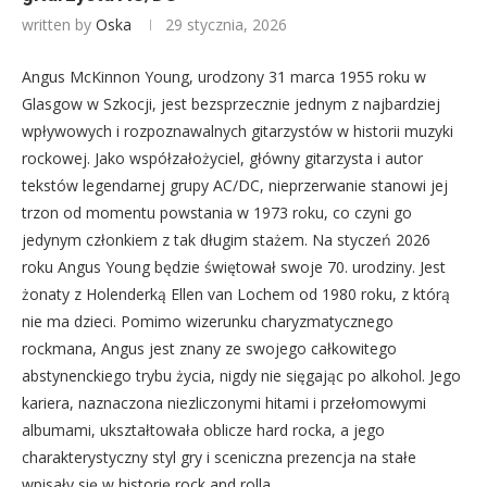
written by
Oska
29 stycznia, 2026
Angus McKinnon Young, urodzony 31 marca 1955 roku w
Glasgow w Szkocji, jest bezsprzecznie jednym z najbardziej
wpływowych i rozpoznawalnych gitarzystów w historii muzyki
rockowej. Jako współzałożyciel, główny gitarzysta i autor
tekstów legendarnej grupy AC/DC, nieprzerwanie stanowi jej
trzon od momentu powstania w 1973 roku, co czyni go
jedynym członkiem z tak długim stażem. Na styczeń 2026
roku Angus Young będzie świętował swoje 70. urodziny. Jest
żonaty z Holenderką Ellen van Lochem od 1980 roku, z którą
nie ma dzieci. Pomimo wizerunku charyzmatycznego
rockmana, Angus jest znany ze swojego całkowitego
abstynenckiego trybu życia, nigdy nie sięgając po alkohol. Jego
kariera, naznaczona niezliczonymi hitami i przełomowymi
albumami, ukształtowała oblicze hard rocka, a jego
charakterystyczny styl gry i sceniczna prezencja na stałe
wpisały się w historię rock and rolla.