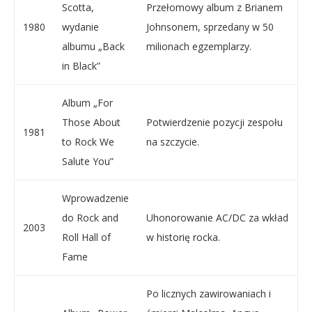
Scotta,
Przełomowy album z Brianem
1980
wydanie
Johnsonem, sprzedany w 50
albumu „Back
milionach egzemplarzy.
in Black”
Album „For
Those About
Potwierdzenie pozycji zespołu
1981
to Rock We
na szczycie.
Salute You”
Wprowadzenie
do Rock and
Uhonorowanie AC/DC za wkład
2003
Roll Hall of
w historię rocka.
Fame
Po licznych zawirowaniach i