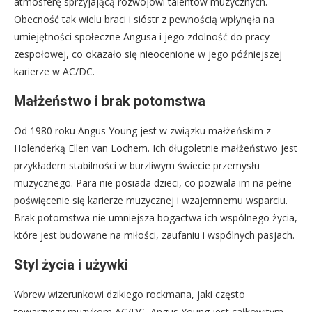
atmosferę sprzyjającą rozwojowi talentów muzycznych.
Obecność tak wielu braci i sióstr z pewnością wpłynęła na
umiejętności społeczne Angusa i jego zdolność do pracy
zespołowej, co okazało się nieocenione w jego późniejszej
karierze w AC/DC.
Małżeństwo i brak potomstwa
Od 1980 roku Angus Young jest w związku małżeńskim z
Holenderką Ellen van Lochem. Ich długoletnie małżeństwo jest
przykładem stabilności w burzliwym świecie przemysłu
muzycznego. Para nie posiada dzieci, co pozwala im na pełne
poświęcenie się karierze muzycznej i wzajemnemu wsparciu.
Brak potomstwa nie umniejsza bogactwa ich wspólnego życia,
które jest budowane na miłości, zaufaniu i wspólnych pasjach.
Styl życia i używki
Wbrew wizerunkowi dzikiego rockmana, jaki często
towarzyszy muzykom AC/DC, Angus Young jest całkowitym