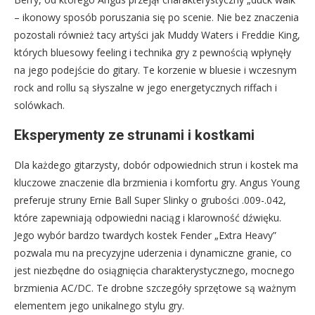
– ikonowy sposób poruszania się po scenie. Nie bez znaczenia
pozostali również tacy artyści jak Muddy Waters i Freddie King,
których bluesowy feeling i technika gry z pewnością wpłynęły
na jego podejście do gitary. Te korzenie w bluesie i wczesnym
rock and rollu są słyszalne w jego energetycznych riffach i
solówkach.
Eksperymenty ze strunami i kostkami
Dla każdego gitarzysty, dobór odpowiednich strun i kostek ma
kluczowe znaczenie dla brzmienia i komfortu gry. Angus Young
preferuje struny Ernie Ball Super Slinky o grubości .009-.042,
które zapewniają odpowiedni naciąg i klarowność dźwięku.
Jego wybór bardzo twardych kostek Fender „Extra Heavy”
pozwala mu na precyzyjne uderzenia i dynamiczne granie, co
jest niezbędne do osiągnięcia charakterystycznego, mocnego
brzmienia AC/DC. Te drobne szczegóły sprzętowe są ważnym
elementem jego unikalnego stylu gry.