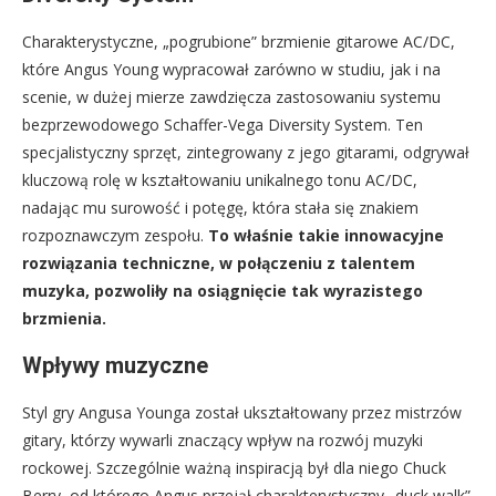
Charakterystyczne, „pogrubione” brzmienie gitarowe AC/DC,
które Angus Young wypracował zarówno w studiu, jak i na
scenie, w dużej mierze zawdzięcza zastosowaniu systemu
bezprzewodowego Schaffer-Vega Diversity System. Ten
specjalistyczny sprzęt, zintegrowany z jego gitarami, odgrywał
kluczową rolę w kształtowaniu unikalnego tonu AC/DC,
nadając mu surowość i potęgę, która stała się znakiem
rozpoznawczym zespołu.
To właśnie takie innowacyjne
rozwiązania techniczne, w połączeniu z talentem
muzyka, pozwoliły na osiągnięcie tak wyrazistego
brzmienia.
Wpływy muzyczne
Styl gry Angusa Younga został ukształtowany przez mistrzów
gitary, którzy wywarli znaczący wpływ na rozwój muzyki
rockowej. Szczególnie ważną inspiracją był dla niego Chuck
Berry, od którego Angus przejął charakterystyczny „duck walk”