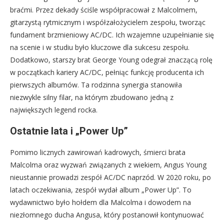
braćmi. Przez dekady ściśle współpracował z Malcolmem,
gitarzystą rytmicznym i współzałożycielem zespołu, tworząc
fundament brzmieniowy AC/DC. Ich wzajemne uzupełnianie się
na scenie i w studiu było kluczowe dla sukcesu zespołu.
Dodatkowo, starszy brat George Young odegrał znaczącą rolę
w początkach kariery AC/DC, pełniąc funkcję producenta ich
pierwszych albumów. Ta rodzinna synergia stanowiła
niezwykle silny filar, na którym zbudowano jedną z
największych legend rocka.
Ostatnie lata i „Power Up”
Pomimo licznych zawirowań kadrowych, śmierci brata
Malcolma oraz wyzwań związanych z wiekiem, Angus Young
nieustannie prowadzi zespół AC/DC naprzód. W 2020 roku, po
latach oczekiwania, zespół wydał album „Power Up”. To
wydawnictwo było hołdem dla Malcolma i dowodem na
niezłomnego ducha Angusa, który postanowił kontynuować