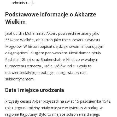
administracji.
Podstawowe informacje o Akbarze
Wielkim
Jalal-ud-din Muhammad Akbar, powszechnie znany jako
**Akbar Wielki**, objął tron jako trzeci cesarz z dynastii
Mogołów. W historii zapisał się dzięki swoim imponującym
osiągnięciom i długiem panowaniem. Nosił dumne tytuły
Padishah Ghazi oraz Shahenshah-e-Hind, co w wolnym
tłumaczeniu oznacza „Króla Królów Indii”. Tytuły te
odzwierciedlały jego potęgę i zasięg władzy nad
subkontynentem.
Data i miejsce urodzenia
Przyszły cesarz Akbar przyszedł na świat 15 października 1542
roku. Jego narodziny miały miejsce w twierdzy Amarkot w
regionie Rajputany. Było to miejsce schronienia dla jego