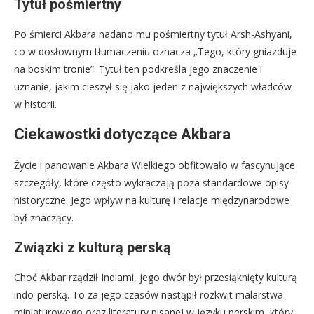
Tytuł pośmiertny
Po śmierci Akbara nadano mu pośmiertny tytuł Arsh-Ashyani,
co w dosłownym tłumaczeniu oznacza „Tego, który gniazduje
na boskim tronie”. Tytuł ten podkreśla jego znaczenie i
uznanie, jakim cieszył się jako jeden z największych władców
w historii.
Ciekawostki dotyczące Akbara
Życie i panowanie Akbara Wielkiego obfitowało w fascynujące
szczegóły, które często wykraczają poza standardowe opisy
historyczne. Jego wpływ na kulturę i relacje międzynarodowe
był znaczący.
Związki z kulturą perską
Choć Akbar rządził Indiami, jego dwór był przesiąknięty kulturą
indo-perską. To za jego czasów nastąpił rozkwit malarstwa
miniaturowego oraz literatury pisanej w języku perskim, który