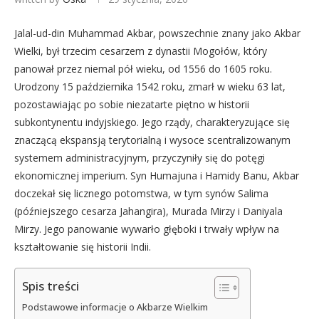
Jalal-ud-din Muhammad Akbar, powszechnie znany jako Akbar
Wielki, był trzecim cesarzem z dynastii Mogołów, który
panował przez niemal pół wieku, od 1556 do 1605 roku.
Urodzony 15 października 1542 roku, zmarł w wieku 63 lat,
pozostawiając po sobie niezatarte piętno w historii
subkontynentu indyjskiego. Jego rządy, charakteryzujące się
znaczącą ekspansją terytorialną i wysoce scentralizowanym
systemem administracyjnym, przyczyniły się do potęgi
ekonomicznej imperium. Syn Humajuna i Hamidy Banu, Akbar
doczekał się licznego potomstwa, w tym synów Salima
(późniejszego cesarza Jahangira), Murada Mirzy i Daniyala
Mirzy. Jego panowanie wywarło głęboki i trwały wpływ na
kształtowanie się historii Indii.
Spis treści
Podstawowe informacje o Akbarze Wielkim