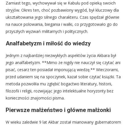
Zamiast tego, wychowywał się w Kabulu pod opieką swoich
stryjów. Okres ten, choć pozbawiony wygód, był kluczowy dla
ukształtowania jego silnego charakteru. Czas spędzał głównie
na nauce polowania, biegania i walki, co przygotowało go do
przyszłych wyzwań militarnych i politycznych.
Analfabetyzm i miłość do wiedzy
Jednym z najbardziej niezwykłych aspektów życia Akbara był
jego analfabetyzm. **Mimo że nigdy nie nauczył się czytać ani
pisać, cesarz ten posiadał imponującą wiedzę.** Wieczorami,
przed udaniem się na spoczynek, kazał sobie czytać książki. Ta
metoda pozwoliła mu zgłębić bogactwo literatury, historii,
filozofii i religii, rozwijając jego intelektualne horyzonty bez
konieczności znajomości pisma.
Pierwsze małżeństwo i główne małżonki
W wieku zaledwie 9 lat Akbar został mianowany gubernatorem