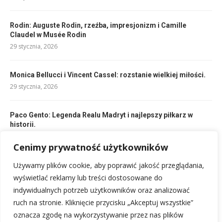
Rodin: Auguste Rodin, rzeźba, impresjonizm i Camille
Claudel w Musée Rodin
29 stycznia, 2026
Monica Bellucci i Vincent Cassel: rozstanie wielkiej miłości.
29 stycznia, 2026
Paco Gento: Legenda Realu Madryt i najlepszy piłkarz w
historii.
29 stycznia, 2026
Cenimy prywatność użytkowników
Używamy plików cookie, aby poprawić jakość przeglądania,
Kleopatra VII Filopator: Ostatnia królowa Egiptu, 30 roku
p.n.e.
wyświetlać reklamy lub treści dostosowane do
29 stycznia, 2026
indywidualnych potrzeb użytkowników oraz analizować
ruch na stronie. Kliknięcie przycisku „Akceptuj wszystkie”
oznacza zgodę na wykorzystywanie przez nas plików