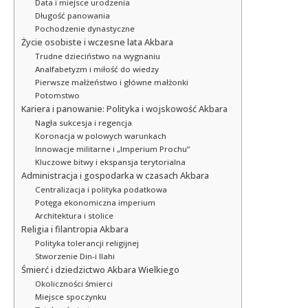
Data i miejsce urodzenia
Długość panowania
Pochodzenie dynastyczne
Życie osobiste i wczesne lata Akbara
Trudne dzieciństwo na wygnaniu
Analfabetyzm i miłość do wiedzy
Pierwsze małżeństwo i główne małżonki
Potomstwo
Kariera i panowanie: Polityka i wojskowość Akbara
Nagła sukcesja i regencja
Koronacja w polowych warunkach
Innowacje militarne i „Imperium Prochu”
Kluczowe bitwy i ekspansja terytorialna
Administracja i gospodarka w czasach Akbara
Centralizacja i polityka podatkowa
Potęga ekonomiczna imperium
Architektura i stolice
Religia i filantropia Akbara
Polityka tolerancji religijnej
Stworzenie Din-i Ilahi
Śmierć i dziedzictwo Akbara Wielkiego
Okoliczności śmierci
Miejsce spoczynku