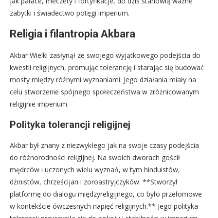
jak pałace, meczety i fortyfikacje, do dziś stanowią ważne
zabytki i świadectwo potęgi imperium.
Religia i filantropia Akbara
Akbar Wielki zasłynął ze swojego wyjątkowego podejścia do
kwestii religijnych, promując tolerancję i starając się budować
mosty między różnymi wyznaniami. Jego działania miały na
celu stworzenie spójnego społeczeństwa w zróżnicowanym
religijnie imperium.
Polityka tolerancji religijnej
Akbar był znany z niezwykłego jak na swoje czasy podejścia
do różnorodności religijnej. Na swoich dworach gościł
mędrców i uczonych wielu wyznań, w tym hinduistów,
dżinistów, chrześcijan i zoroastryjczyków. **Stworzył
platformę do dialogu międzyreligijnego, co było przełomowe
w kontekście ówczesnych napięć religijnych.** Jego polityka