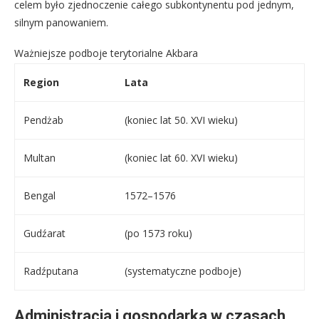
celem było zjednoczenie całego subkontynentu pod jednym,
silnym panowaniem.
Ważniejsze podboje terytorialne Akbara
Region
Lata
Pendżab
(koniec lat 50. XVI wieku)
Multan
(koniec lat 60. XVI wieku)
Bengal
1572–1576
Gudźarat
(po 1573 roku)
Radźputana
(systematyczne podboje)
Administracja i gospodarka w czasach