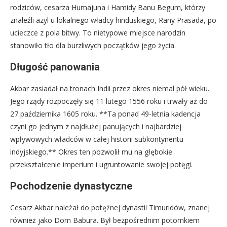
rodziców, cesarza Humajuna i Hamidy Banu Begum, którzy
znaleźli azyl u lokalnego władcy hinduskiego, Rany Prasada, po
ucieczce z pola bitwy. To nietypowe miejsce narodzin
stanowiło tło dla burzliwych początków jego życia.
Długość panowania
Akbar zasiadał na tronach Indii przez okres niemal pół wieku.
Jego rządy rozpoczęły się 11 lutego 1556 roku i trwały aż do
27 października 1605 roku. **Ta ponad 49-letnia kadencja
czyni go jednym z najdłużej panujących i najbardziej
wpływowych władców w całej historii subkontynentu
indyjskiego.** Okres ten pozwolił mu na głębokie
przekształcenie imperium i ugruntowanie swojej potęgi.
Pochodzenie dynastyczne
Cesarz Akbar należał do potężnej dynastii Timuridów, znanej
również jako Dom Babura. Był bezpośrednim potomkiem