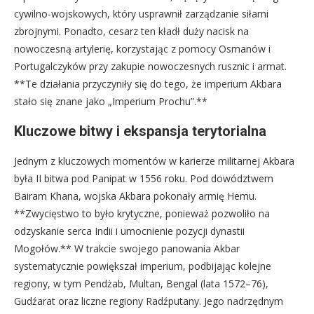
cywilno-wojskowych, który usprawnił zarządzanie siłami
zbrojnymi. Ponadto, cesarz ten kładł duży nacisk na
nowoczesną artylerię, korzystając z pomocy Osmanów i
Portugalczyków przy zakupie nowoczesnych rusznic i armat.
**Te działania przyczyniły się do tego, że imperium Akbara
stało się znane jako „Imperium Prochu”.**
Kluczowe bitwy i ekspansja terytorialna
Jednym z kluczowych momentów w karierze militarnej Akbara
była II bitwa pod Panipat w 1556 roku. Pod dowództwem
Bairam Khana, wojska Akbara pokonały armię Hemu.
**Zwycięstwo to było krytyczne, ponieważ pozwoliło na
odzyskanie serca Indii i umocnienie pozycji dynastii
Mogołów.** W trakcie swojego panowania Akbar
systematycznie powiększał imperium, podbijając kolejne
regiony, w tym Pendżab, Multan, Bengal (lata 1572–76),
Gudźarat oraz liczne regiony Radźputany. Jego nadrzędnym