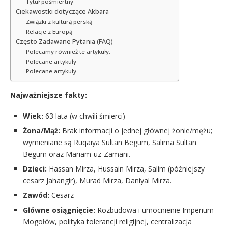
Tytuł pośmiertny
Ciekawostki dotyczące Akbara
Związki z kulturą perską
Relacje z Europą
Często Zadawane Pytania (FAQ)
Polecamy również te artykuły:
Polecane artykuły
Polecane artykuły
Najważniejsze fakty:
Wiek:
63 lata (w chwili śmierci)
Żona/Mąż:
Brak informacji o jednej głównej żonie/mężu;
wymieniane są Ruqaiya Sultan Begum, Salima Sultan
Begum oraz Mariam-uz-Zamani.
Dzieci:
Hassan Mirza, Hussain Mirza, Salim (późniejszy
cesarz Jahangir), Murad Mirza, Daniyal Mirza.
Zawód:
Cesarz
Główne osiągnięcie:
Rozbudowa i umocnienie Imperium
Mogołów, polityka tolerancji religijnej, centralizacja