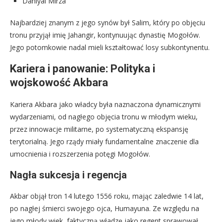
Daniyal Mirza
Najbardziej znanym z jego synów był Salim, który po objęciu
tronu przyjął imię Jahangir, kontynuując dynastię Mogołów.
Jego potomkowie nadal mieli kształtować losy subkontynentu.
Kariera i panowanie: Polityka i
wojskowość Akbara
Kariera Akbara jako władcy była naznaczona dynamicznymi
wydarzeniami, od nagłego objęcia tronu w młodym wieku,
przez innowacje militarne, po systematyczną ekspansję
terytorialną. Jego rządy miały fundamentalne znaczenie dla
umocnienia i rozszerzenia potęgi Mogołów.
Nagła sukcesja i regencja
Akbar objął tron 14 lutego 1556 roku, mając zaledwie 14 lat,
po nagłej śmierci swojego ojca, Humayuna. Ze względu na
jego młody wiek, faktyczną władzę jako regent sprawował