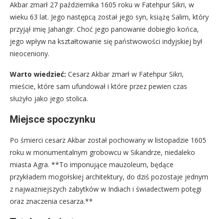
Akbar zmarł 27 października 1605 roku w Fatehpur Sikri, w
wieku 63 lat. Jego następcą został jego syn, książę Salim, który
przyjął imię Jahangir. Choć jego panowanie dobiegło końca,
jego wpływ na kształtowanie się państwowości indyjskiej był
nieoceniony.
Warto wiedzieć:
Cesarz Akbar zmarł w Fatehpur Sikri,
mieście, które sam ufundował i które przez pewien czas
służyło jako jego stolica.
Miejsce spoczynku
Po śmierci cesarz Akbar został pochowany w listopadzie 1605
roku w monumentalnym grobowcu w Sikandrze, niedaleko
miasta Agra. **To imponujące mauzoleum, będące
przykładem mogołskiej architektury, do dziś pozostaje jednym
z najważniejszych zabytków w Indiach i świadectwem potęgi
oraz znaczenia cesarza.**