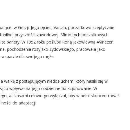
kającej w Gruzji. Jego ojciec, Vartan, początkowo sceptycznie
 stabilnej przyszłości zawodowej. Mimo tych początkowych
te bariery. W 1952 roku poślubił Ronę Jakowlewną Avinezer,
Rona, pochodzenia rosyjsko-żydowskiego, pracowała jako
ąc wsparcie dla swojego męża.
a walką z postępującym niedosłuchem, który nasilił się w
cząco wpływał na jego codzienne funkcjonowanie. W
owego, a czasami celowo go wyłączał, aby w pełni skoncentrować
olności do adaptacji.