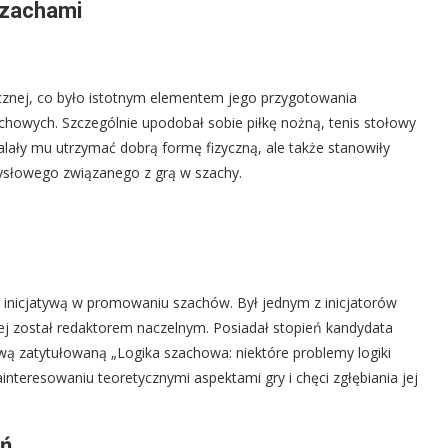
szachami
zycznej, co było istotnym elementem jego przygotowania
howych. Szczególnie upodobał sobie piłkę nożną, tenis stołowy
alały mu utrzymać dobrą formę fizyczną, ale także stanowiły
ysłowego związanego z grą w szachy.
ę inicjatywą w promowaniu szachów. Był jednym z inicjatorów
ej został redaktorem naczelnym. Posiadał stopień kandydata
ową zatytułowaną „Logika szachowa: niektóre problemy logiki
nteresowaniu teoretycznymi aspektami gry i chęci zgłębiania jej
eń