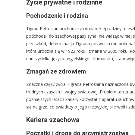
Życie prywatne i rodzinne
Pochodzenie i rodzina
Tigran Petrosian pochodził z ormiańskiej rodziny miesz
podchodził do szachowej pasji syna, nie widząc w niej
przeszkód, determinacja Tigrana pozwoliła mu pokonać 
która urodziła się w 1923 roku i zmarła w 2005 roku. 
nauczycielka języka angielskiego i tłumaczka, stanowi
Zmagań ze zdrowiem
Znaczna część życia Tigrana Petrosiana naznaczona był
trudnych czasach II wojny światowej. Problem ten zna
późniejszych latach kariery korzystał z aparatu słuch
się na grze, co świadczy o jego niezwykłej sile woli i zd
Kariera szachowa
Początki i droga do arcymistrzostwa