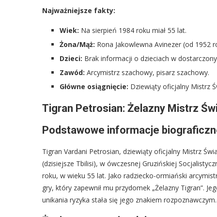
Najważniejsze fakty:
Wiek:
Na sierpień 1984 roku miał 55 lat.
Żona/Mąż:
Rona Jakowlewna Avinezer (od 1952 ro
Dzieci:
Brak informacji o dzieciach w dostarczony
Zawód:
Arcymistrz szachowy, pisarz szachowy.
Główne osiągnięcie:
Dziewiąty oficjalny Mistrz 
Tigran Petrosian: Żelazny Mistrz Ś
Podstawowe informacje biograficz
Tigran Vardani Petrosian, dziewiąty oficjalny Mistrz Świ
(dzisiejsze Tbilisi), w ówczesnej Gruzińskiej Socjalisty
roku, w wieku 55 lat. Jako radziecko-ormiański arcymis
gry, który zapewnił mu przydomek „Żelazny Tigran”. Jeg
unikania ryzyka stała się jego znakiem rozpoznawczym.