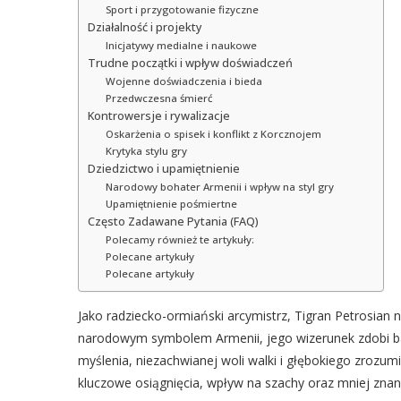
Sport i przygotowanie fizyczne
Działalność i projekty
Inicjatywy medialne i naukowe
Trudne początki i wpływ doświadczeń
Wojenne doświadczenia i bieda
Przedwczesna śmierć
Kontrowersje i rywalizacje
Oskarżenia o spisek i konflikt z Korcznojem
Krytyka stylu gry
Dziedzictwo i upamiętnienie
Narodowy bohater Armenii i wpływ na styl gry
Upamiętnienie pośmiertne
Często Zadawane Pytania (FAQ)
Polecamy również te artykuły:
Polecane artykuły
Polecane artykuły
Jako radziecko-ormiański arcymistrz, Tigran Petrosian n
narodowym symbolem Armenii, jego wizerunek zdobi ban
myślenia, niezachwianej woli walki i głębokiego zrozumie
kluczowe osiągnięcia, wpływ na szachy oraz mniej znan