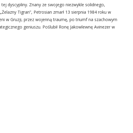
ii tej dyscypliny. Znany ze swojego niezwykle solidnego,
Żelazny Tigran”, Petrosian zmarł 13 sierpnia 1984 roku w
zeni w Gruzji, przez wojenną traumę, po triumf na szachowym
rategicznego geniuszu. Poślubił Ronę Jakowlewnę Avinezer w