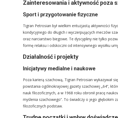
Zainteresowania i aktywność poza 
Sport i przygotowanie fizyczne
Tigran Petrosian był wielkim entuzjastą aktywności fi
kondycyjnego do długich i wyczerpujących meczów szac
oraz narciarstwo biegowe. Te dyscypliny nie tylko pozw
formę relaksu i odskoczni od intensywnego wysiłku um
Działalność i projekty
Inicjatywy medialne i naukowe
Poza karierą szachową, Tigran Petrosian wykazywał si
powstania ogólnokrajowej gazety szachowej „64”, któr
nauk filozoficznych, a w 1968 roku obronił pracę nauk
myślenia szachowego”. To świadczy o jego głębokim zai
filozoficznych podstaw.
Trudne początki i wpływ doświadcz