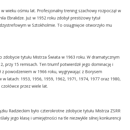
i w wieku ośmiu lat. Profesjonalny trening szachowy rozpoczął w
la Ebralidze. Już w 1952 roku zdobył prestiżowy tytuł
iędzystrefowym w Sztokholmie. To osiągnięcie otworzyło mu
 zdobycie tytułu Mistrza Świata w 1963 roku. W dramatycznym
, przy 15 remisach. Ten triumf potwierdził jego dominację i
nił z powodzeniem w 1966 roku, wygrywając z Borysem
w w latach: 1953, 1956, 1959, 1962, 1971, 1974, 1977 oraz 1980,
czołówce przez wiele lat.
zku Radzieckim było czterokrotne zdobycie tytułu Mistrza ZSRR
ały jego klasę i umiejętności na tle niezwykle silnej konkurencji