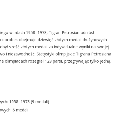
h
iego w latach 1958–1978, Tigran Petrosian odniósł
o dorobek obejmuje dziewięć złotych medali drużynowych
ył sześć złotych medali za indywidualne wyniki na swojej
o i niezawodność. Statystyki olimpijskie Tigrana Petrosiana
 na olimpiadach rozegrał 129 partii, przegrywając tylko jedną.
ych: 1958–1978 (9 medali)
owych: 6 medali