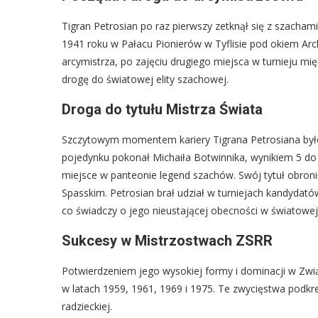
Tigran Petrosian po raz pierwszy zetknął się z szacham
1941 roku w Pałacu Pionierów w Tyflisie pod okiem Archi
arcymistrza, po zajęciu drugiego miejsca w turnieju m
drogę do światowej elity szachowej.
Droga do tytułu Mistrza Świata
Szczytowym momentem kariery Tigrana Petrosiana było
pojedynku pokonał Michaiła Botwinnika, wynikiem 5 do 2
miejsce w panteonie legend szachów. Swój tytuł obro
Spasskim. Petrosian brał udział w turniejach kandydató
co świadczy o jego nieustającej obecności w światowej 
Sukcesy w Mistrzostwach ZSRR
Potwierdzeniem jego wysokiej formy i dominacji w Zwią
w latach 1959, 1961, 1969 i 1975. Te zwycięstwa podkreśl
radzieckiej.