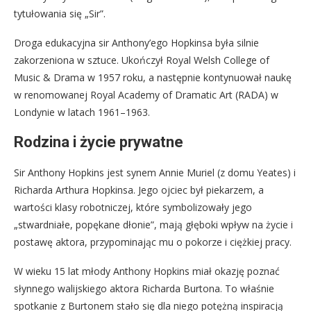
tytułowania się „Sir”.
Droga edukacyjna sir Anthony’ego Hopkinsa była silnie
zakorzeniona w sztuce. Ukończył Royal Welsh College of
Music & Drama w 1957 roku, a następnie kontynuował naukę
w renomowanej Royal Academy of Dramatic Art (RADA) w
Londynie w latach 1961–1963.
Rodzina i życie prywatne
Sir Anthony Hopkins jest synem Annie Muriel (z domu Yeates) i
Richarda Arthura Hopkinsa. Jego ojciec był piekarzem, a
wartości klasy robotniczej, które symbolizowały jego
„stwardniałe, popękane dłonie”, mają głęboki wpływ na życie i
postawę aktora, przypominając mu o pokorze i ciężkiej pracy.
W wieku 15 lat młody Anthony Hopkins miał okazję poznać
słynnego walijskiego aktora Richarda Burtona. To właśnie
spotkanie z Burtonem stało się dla niego potężną inspiracją