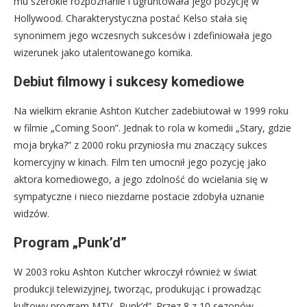
mu szerokie rozpoznanie i ugruntowała jego pozycję w
Hollywood. Charakterystyczna postać Kelso stała się
synonimem jego wczesnych sukcesów i zdefiniowała jego
wizerunek jako utalentowanego komika.
Debiut filmowy i sukcesy komediowe
Na wielkim ekranie Ashton Kutcher zadebiutował w 1999 roku
w filmie „Coming Soon”. Jednak to rola w komedii „Stary, gdzie
moja bryka?” z 2000 roku przyniosła mu znaczący sukces
komercyjny w kinach. Film ten umocnił jego pozycję jako
aktora komediowego, a jego zdolność do wcielania się w
sympatyczne i nieco niezdarne postacie zdobyła uznanie
widzów.
Program „Punk’d”
W 2003 roku Ashton Kutcher wkroczył również w świat
produkcji telewizyjnej, tworząc, produkując i prowadząc
kultowy program MTV „Punk’d”. Przez 8 z 10 sezonów