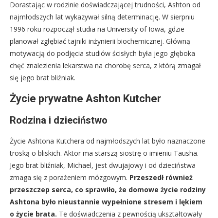
Dorastając w rodzinie doświadczającej trudności, Ashton od
najmłodszych lat wykazywał silną determinację. W sierpniu
1996 roku rozpoczął studia na University of Iowa, gdzie
planował zgłębiać tajniki inżynierii biochemicznej. Główną
motywacją do podjęcia studiów ścisłych była jego głęboka
chęć znalezienia lekarstwa na chorobę serca, z którą zmagał
się jego brat bliźniak.
Życie prywatne Ashton Kutcher
Rodzina i dzieciństwo
Życie Ashtona Kutchera od najmłodszych lat było naznaczone
troską o bliskich. Aktor ma starszą siostrę o imieniu Tausha.
Jego brat bliźniak, Michael, jest dwujajowy i od dzieciństwa
zmaga się z porażeniem mózgowym.
Przeszedł również
przeszczep serca, co sprawiło, że domowe życie rodziny
Ashtona było nieustannie wypełnione stresem i lękiem
o życie brata.
Te doświadczenia z pewnością ukształtowały