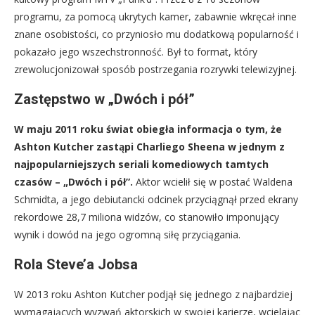
programu, za pomocą ukrytych kamer, zabawnie wkręcał inne
znane osobistości, co przyniosło mu dodatkową popularność i
pokazało jego wszechstronność. Był to format, który
zrewolucjonizował sposób postrzegania rozrywki telewizyjnej.
Zastępstwo w „Dwóch i pół”
W maju 2011 roku świat obiegła informacja o tym, że
Ashton Kutcher zastąpi Charliego Sheena w jednym z
najpopularniejszych seriali komediowych tamtych
czasów – „Dwóch i pół”.
Aktor wcielił się w postać Waldena
Schmidta, a jego debiutancki odcinek przyciągnął przed ekrany
rekordowe 28,7 miliona widzów, co stanowiło imponujący
wynik i dowód na jego ogromną siłę przyciągania.
Rola Steve’a Jobsa
W 2013 roku Ashton Kutcher podjął się jednego z najbardziej
wymagających wyzwań aktorskich w swojej karierze, wcielając