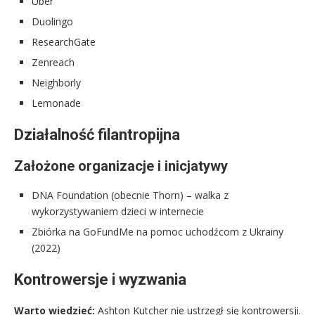
Uber
Duolingo
ResearchGate
Zenreach
Neighborly
Lemonade
Działalność filantropijna
Założone organizacje i inicjatywy
DNA Foundation (obecnie Thorn) – walka z
wykorzystywaniem dzieci w internecie
Zbiórka na GoFundMe na pomoc uchodźcom z Ukrainy
(2022)
Kontrowersje i wyzwania
Warto wiedzieć:
Ashton Kutcher nie ustrzegł się kontrowersji.