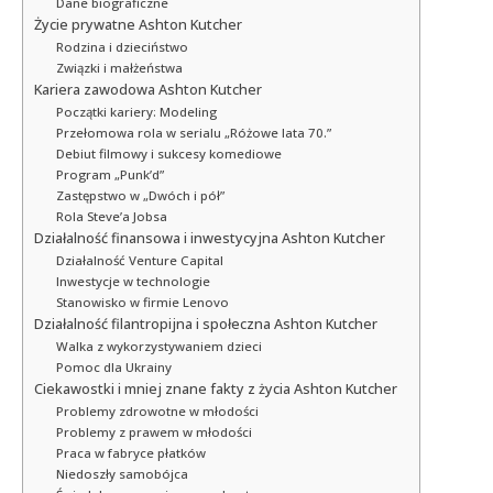
Dane biograficzne
Życie prywatne Ashton Kutcher
Rodzina i dzieciństwo
Związki i małżeństwa
Kariera zawodowa Ashton Kutcher
Początki kariery: Modeling
Przełomowa rola w serialu „Różowe lata 70.”
Debiut filmowy i sukcesy komediowe
Program „Punk’d”
Zastępstwo w „Dwóch i pół”
Rola Steve’a Jobsa
Działalność finansowa i inwestycyjna Ashton Kutcher
Działalność Venture Capital
Inwestycje w technologie
Stanowisko w firmie Lenovo
Działalność filantropijna i społeczna Ashton Kutcher
Walka z wykorzystywaniem dzieci
Pomoc dla Ukrainy
Ciekawostki i mniej znane fakty z życia Ashton Kutcher
Problemy zdrowotne w młodości
Problemy z prawem w młodości
Praca w fabryce płatków
Niedoszły samobójca