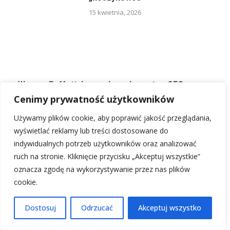
15 kwietnia, 2026
Warren Buffett: Legendarny Inwestor, CEO
Berkshire Hathaway
Cenimy prywatność użytkowników
Używamy plików cookie, aby poprawić jakość przeglądania,
Hans Christian Andersen: Baśniopisarz, który
wyświetlać reklamy lub treści dostosowane do
oczarował świat
indywidualnych potrzeb użytkowników oraz analizować
ruch na stronie. Kliknięcie przycisku „Akceptuj wszystkie”
Kepler: Johannes Kepler, rewolucjonista nauki o
oznacza zgodę na wykorzystywanie przez nas plików
planetach
cookie.
Dostosuj
Odrzucać
Akceptuj wszystko