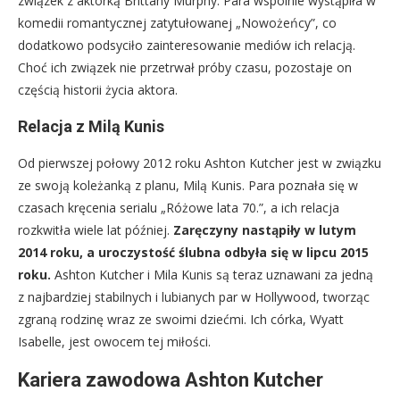
związek z aktorką Brittany Murphy. Para wspólnie wystąpiła w
komedii romantycznej zatytułowanej „Nowożeńcy”, co
dodatkowo podsyciło zainteresowanie mediów ich relacją.
Choć ich związek nie przetrwał próby czasu, pozostaje on
częścią historii życia aktora.
Relacja z Milą Kunis
Od pierwszej połowy 2012 roku Ashton Kutcher jest w związku
ze swoją koleżanką z planu, Milą Kunis. Para poznała się w
czasach kręcenia serialu „Różowe lata 70.”, a ich relacja
rozkwitła wiele lat później.
Zaręczyny nastąpiły w lutym
2014 roku, a uroczystość ślubna odbyła się w lipcu 2015
roku.
Ashton Kutcher i Mila Kunis są teraz uznawani za jedną
z najbardziej stabilnych i lubianych par w Hollywood, tworząc
zgraną rodzinę wraz ze swoimi dziećmi. Ich córka, Wyatt
Isabelle, jest owocem tej miłości.
Kariera zawodowa Ashton Kutcher