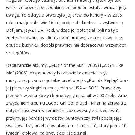
wielki, że pozostałe członkinie zespołu przestały zwracać jego
uwagę. To odkrycie otworzyło jej drzwi do kariery – w 2005
roku, mając zaledwie 16 lat, podpisała kontrakt z wytwórnią
Def Jam. Jay-Z i L.A. Reid, widząc jej potencjał, byli na tyle
zdeterminowani, by sfinalizować umowę, że nie pozwolili jej
opuścić budynku, dopóki prawnicy nie dopracowali wszystkich
szczegółów.
Debiutanckie albumy, „Music of the Sun” (2005) i „A Girl Like
Me” (2006), eksponowały karaibskie brzmienia i style
muzyczne, przynosząc takie przeboje jak „Pon de Replay” oraz
jej pierwszy singiel numer jeden w USA – „SOS”. Prawdziwy
przełom wizerunkowy i komercyjny nastąpił w 2007 roku wraz
z wydaniem albumu „Good Girl Gone Bad”. Rihanna zerwała z
dotychczasowym wizerunkiem „dziewczyny z sąsiedztwa”,
przyjmując bardziej wyrazisty, buntowniczy styl i podbijając
światowe listy przebojów utworem „Umbrella”, który przez 10
tygodni królował na brytyjskiej liście singli.