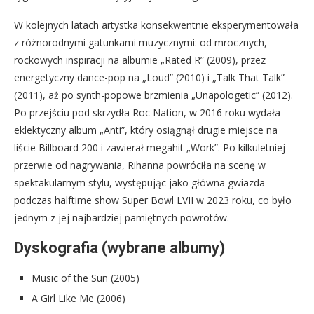
W kolejnych latach artystka konsekwentnie eksperymentowała
z różnorodnymi gatunkami muzycznymi: od mrocznych,
rockowych inspiracji na albumie „Rated R” (2009), przez
energetyczny dance-pop na „Loud” (2010) i „Talk That Talk”
(2011), aż po synth-popowe brzmienia „Unapologetic” (2012).
Po przejściu pod skrzydła Roc Nation, w 2016 roku wydała
eklektyczny album „Anti”, który osiągnął drugie miejsce na
liście Billboard 200 i zawierał megahit „Work”. Po kilkuletniej
przerwie od nagrywania, Rihanna powróciła na scenę w
spektakularnym stylu, występując jako główna gwiazda
podczas halftime show Super Bowl LVII w 2023 roku, co było
jednym z jej najbardziej pamiętnych powrotów.
Dyskografia (wybrane albumy)
Music of the Sun (2005)
A Girl Like Me (2006)