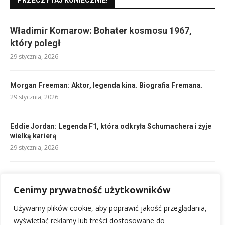
PRZECZYTAJ KONIECZNIE!
Władimir Komarow: Bohater kosmosu 1967,
który poległ
29 stycznia, 2026
Morgan Freeman: Aktor, legenda kina. Biografia Fremana.
29 stycznia, 2026
Eddie Jordan: Legenda F1, która odkryła Schumachera i żyje
wielką karierą
29 stycznia, 2026
Winston Churchill: polityk i Brytyjczyk wszech czasów.
Cenimy prywatność użytkowników
29 stycznia, 2026
Używamy plików cookie, aby poprawić jakość przeglądania,
John Krasinski – aktor, reżyser, scenarzysta. Biografia.
wyświetlać reklamy lub treści dostosowane do