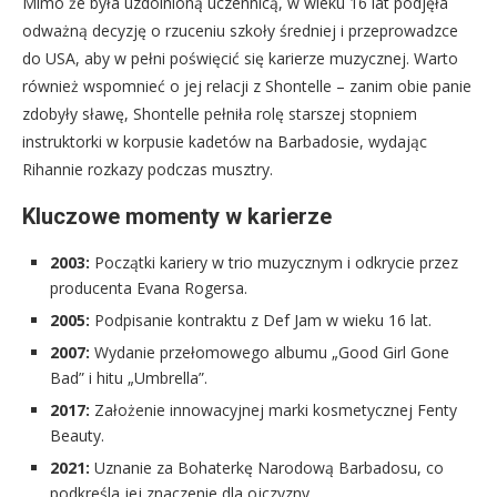
Mimo że była uzdolnioną uczennicą, w wieku 16 lat podjęła
odważną decyzję o rzuceniu szkoły średniej i przeprowadzce
do USA, aby w pełni poświęcić się karierze muzycznej. Warto
również wspomnieć o jej relacji z Shontelle – zanim obie panie
zdobyły sławę, Shontelle pełniła rolę starszej stopniem
instruktorki w korpusie kadetów na Barbadosie, wydając
Rihannie rozkazy podczas musztry.
Kluczowe momenty w karierze
2003:
Początki kariery w trio muzycznym i odkrycie przez
producenta Evana Rogersa.
2005:
Podpisanie kontraktu z Def Jam w wieku 16 lat.
2007:
Wydanie przełomowego albumu „Good Girl Gone
Bad” i hitu „Umbrella”.
2017:
Założenie innowacyjnej marki kosmetycznej Fenty
Beauty.
2021:
Uznanie za Bohaterkę Narodową Barbadosu, co
podkreśla jej znaczenie dla ojczyzny.