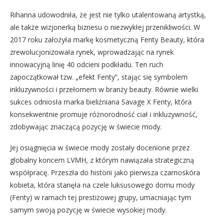
Rihanna udowodniła, że jest nie tylko utalentowaną artystką,
ale także wizjonerką biznesu o niezwykłej przenikliwości. W
2017 roku założyła markę kosmetyczną Fenty Beauty, która
zrewolucjonizowała rynek, wprowadzając na rynek
innowacyjną linię 40 odcieni podkładu. Ten ruch
zapoczątkował tzw. „efekt Fenty”, stając się symbolem
inkluzywności i przełomem w branży beauty. Równie wielki
sukces odniosła marka bieliźniana Savage X Fenty, która
konsekwentnie promuje różnorodność ciał i inkluzywność,
zdobywając znaczącą pozycję w świecie mody.
Jej osiągnięcia w świecie mody zostały docenione przez
globalny koncern LVMH, z którym nawiązała strategiczną
współpracę. Przeszła do historii jako pierwsza czarnoskóra
kobieta, która stanęła na czele luksusowego domu mody
(Fenty) w ramach tej prestiżowej grupy, umacniając tym
samym swoją pozycję w świecie wysokiej mody.