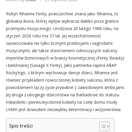
Robyn Rihanna Fenty, powszechnie znana jako Rihanna, to
globalna ikona, której wpływ wykracza daleko poza granice
przemysłu muzycznego. Urodzona 20 lutego 1988 roku, na
styczeń 2026 roku ma 37 lat. Jej wszechstronność
zaowocowała nie tylko licznymi przebojami i nagrodami
muzycznymi, ale także stworzeniem odnoszących sukcesy
imperiów biznesowych w branży kosmetycznej (Fenty Beauty)
i bieliźnianej (Savage X Fenty). Jako partnerka rapera A$AP
Rocky’ego, z którym wychowuje dwoje dzieci, Rihanna jest
również przykładem nowoczesnej kobiety sukcesu, która z
powodzeniem łączy życie prywatne z zawodowymi ambicjami.
Jej droga z ubogiego dzieciństwa na Barbadosie do statusu
miliarderki i pierwszejcolored kobiety na czele domu mody
LVMH jest dowodem niezwykłej determinacji i wizjonerstwa.
Spis treści