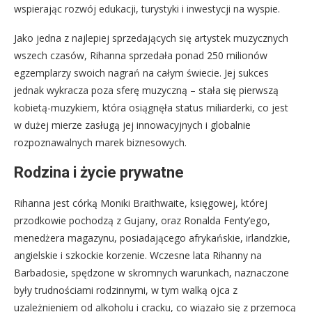
wspierając rozwój edukacji, turystyki i inwestycji na wyspie.
Jako jedna z najlepiej sprzedających się artystek muzycznych
wszech czasów, Rihanna sprzedała ponad 250 milionów
egzemplarzy swoich nagrań na całym świecie. Jej sukces
jednak wykracza poza sferę muzyczną – stała się pierwszą
kobietą-muzykiem, która osiągnęła status miliarderki, co jest
w dużej mierze zasługą jej innowacyjnych i globalnie
rozpoznawalnych marek biznesowych.
Rodzina i życie prywatne
Rihanna jest córką Moniki Braithwaite, księgowej, której
przodkowie pochodzą z Gujany, oraz Ronalda Fenty’ego,
menedżera magazynu, posiadającego afrykańskie, irlandzkie,
angielskie i szkockie korzenie. Wczesne lata Rihanny na
Barbadosie, spędzone w skromnych warunkach, naznaczone
były trudnościami rodzinnymi, w tym walką ojca z
uzależnieniem od alkoholu i cracku, co wiązało się z przemocą