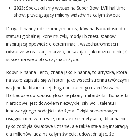
2023:
Spektakularny występ na Super Bowl LVII halftime
show, przyciągający miliony widzów na całym świecie.
Droga Rihanny od skromnych początków na Barbadosie do
statusu globalnej ikony muzyki, mody i biznesu stanowi
inspirującą opowieść o determinacji, wszechstronności i
odwadze w realizacji marzeń, pokazując, jak można odnieść
sukces na wielu płaszczyznach życia.
Robyn Rihanna Fenty, znana jako Rihanna, to artystka, która
na stałe zapisała się w historii jako wszechstronna twórczyni i
wizjonerka biznesu. Jej droga od trudnego dzieciństwa na
Barbadosie do statusu globalnej ikony, miliarderki i Bohaterki
Narodowej jest dowodem niezwykłej siły woli, talentu i
innowacyjnego podejścia do życia. Dzięki przełomowym
osiągnięciom w muzyce, modzie i kosmetykach, Rihanna nie
tylko zdobyła światowe uznanie, ale także stała się inspiracją
dla milionów ludzi na całym świecie, udowadniając, że