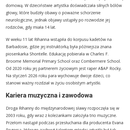
domową. W dzieciństwie artystka doświadczała silnych bólów
głowy, które budziły obawy o poważne schorzenie
neurologiczne, jednak objawy ustąpiły po rozwodzie jej
rodziców, gdy miała 14 lat.
W wieku 11 lat Rihanna wstąpiła do korpusu kadetów na
Barbadosie, gdzie jej instruktorką była późniejsza znana
piosenkarka Shontelle. Edukację pobierała w Charles F.
Broome Memorial Primary School oraz Combermere School.
Od 2020 roku jej partnerem życiowym jest raper A$AP Rocky.
Na styczeń 2026 roku para wychowuje dwoje dzieci, co
stanowi ważny rozdział w życiu osobistym artystki.
Kariera muzyczna i zawodowa
Droga Rihanny do międzynarodowej sławy rozpoczęła się w
2003 roku, gdy wraz z koleżankami założyła trio muzyczne.
Przełom nastąpił podczas przesłuchania dla producenta Evana
Rogersa, którego zachwyt talentem młodej artystki był tak