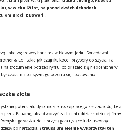
sowej, która przetrwała pokolenia.
Matka Leviego, Rebeka
roku, w wieku 69 lat, po ponad dwóch dekadach
 emigracji z Bawarii.
zął jako wędrowny handlarz w Nowym Jorku. Sprzedawał
other & Co., takie jak czajniki, koce i przybory do szycia. Ta
a na zrozumienie potrzeb rynku, co okazało się nieocenione w
 był czasem intensywnego uczenia się i budowania
ączka złota
zystania potencjału dynamicznie rozwijającego się Zachodu, Levi
m przez Panamę, aby otworzyć zachodni oddział rodzinnej firmy
ifornijska gorączka złota przyciągała tysiące ludzi, tworząc
dzieży po narzędzia.
Strauss umiejętnie wykorzystał ten