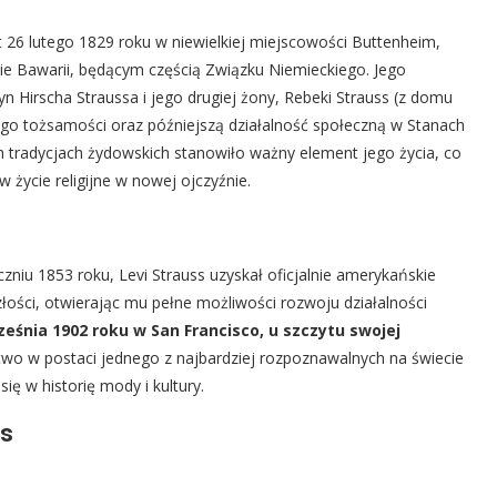
at 26 lutego 1829 roku w niewielkiej miejscowości Buttenheim,
ie Bawarii, będącym częścią Związku Niemieckiego. Jego
n Hirscha Straussa i jego drugiej żony, Rebeki Strauss (z domu
ego tożsamości oraz późniejszą działalność społeczną w Stanach
 tradycjach żydowskich stanowiło ważny element jego życia, co
 życie religijne w nowej ojczyźnie.
zniu 1853 roku, Levi Strauss uzyskał oficjalnie amerykańskie
łości, otwierając mu pełne możliwości rozwoju działalności
ześnia 1902 roku w San Francisco, u szczytu swojej
two w postaci jednego z najbardziej rozpoznawalnych na świecie
ię w historię mody i kultury.
ss