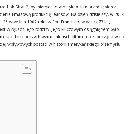
jako Löb Strauß, był niemiecko-amerykańskim przedsiębiorcą,
ienie i masową produkcję jeansów. Na dzień dzisiejszy, w 2024
iła 26 września 1902 roku w San Francisco, w wieku 73 lat,
est w rękach jego rodziny. Jego kluczowym osiągnięciem było
em, spodni roboczych wzmocnionych nitami, co zapoczątkowało
ziej wpływowych postaci w historii amerykańskiego przemysłu i