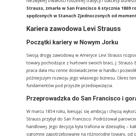
niezwykłej trwałości rodzinnej tradycji i sukcesji bizne
Strauss, zmarła w San Francisco 6 stycznia 1869 
spędzonych w Stanach Zjednoczonych od momentu
Kariera zawodowa Levi Strauss
Początki kariery w Nowym Jorku
Swoją drogę zawodową w Ameryce Levi Strauss rozpoc
towary pochodzące z hurtowni swoich braci, J. Strauss Br
praca dała mu cenne doświadczenie w handlu i pozwolił
późniejszym rozwoju jego własnego biznesu. Okres ten
fundamentów pod przyszłe przedsięwzięcia.
Przeprowadzka do San Francisco i gor
W marcu 1854 roku, kierując się ambicją i chęcią wykor
Strauss przybył do San Francisco. Podróżował parowce
handlowej. Jego decyzja była trafiona w dziesiątkę – kal
ogromne zapotrzebowanie na różnorodne towary, od o