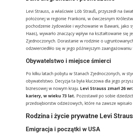
Levi Strauss, a właściwie Löb Strauß, przyszedł na świ
położonej w regionie Frankonii, w ówczesnym Królestw
pochodzenie żydowskie i wychowanie w Bawarii, jako sy
Haas), wywarło znaczący wpływ na kształtowanie się j
Zjednoczonych. Dorastanie w rodzinie o ugruntowanych
odzwierciedliło się w jego późniejszym zaangażowaniu w
Obywatelstwo i miejsce śmierci
Po kilku latach pobytu w Stanach Zjednoczonych, w styc
obywatelstwo. Decyzja ta była kluczowa dla jego przysz
biznesowej w nowym kraju.
Levi Strauss zmarł 26 wr
kariery, w wieku 73 lat.
Pozostawił po sobie dziedzic
przedsiębiorstw odzieżowych, które na zawsze wpisało s
Rodzina i życie prywatne Levi Strau
Emigracja i początki w USA