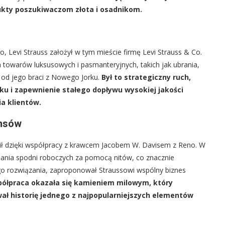
ukty poszukiwaczom złota i osadnikom.
, Levi Strauss założył w tym mieście firmę Levi Strauss & Co.
towarów luksusowych i pasmanteryjnych, takich jak ubrania,
h od jego braci z Nowego Jorku.
Był to strategiczny ruch,
nku i zapewnienie stałego dopływu wysokiej jakości
a klientów.
ansów
ił dzięki współpracy z krawcem Jacobem W. Davisem z Reno. W
ania spodni roboczych za pomocą nitów, co znacznie
go rozwiązania, zaproponował Straussowi wspólny biznes
ółpraca okazała się kamieniem milowym, który
ał historię jednego z najpopularniejszych elementów