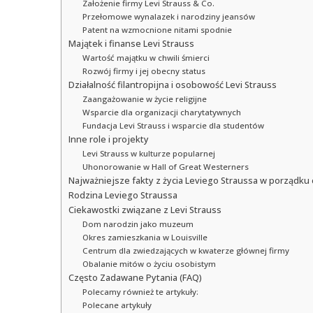
Założenie firmy Levi Strauss & Co.
Przełomowe wynalazek i narodziny jeansów
Patent na wzmocnione nitami spodnie
Majątek i finanse Levi Strauss
Wartość majątku w chwili śmierci
Rozwój firmy i jej obecny status
Działalność filantropijna i osobowość Levi Strauss
Zaangażowanie w życie religijne
Wsparcie dla organizacji charytatywnych
Fundacja Levi Strauss i wsparcie dla studentów
Inne role i projekty
Levi Strauss w kulturze popularnej
Uhonorowanie w Hall of Great Westerners
Najważniejsze fakty z życia Leviego Straussa w porządk
Rodzina Leviego Straussa
Ciekawostki związane z Levi Strauss
Dom narodzin jako muzeum
Okres zamieszkania w Louisville
Centrum dla zwiedzających w kwaterze głównej firmy
Obalanie mitów o życiu osobistym
Często Zadawane Pytania (FAQ)
Polecamy również te artykuły:
Polecane artykuły