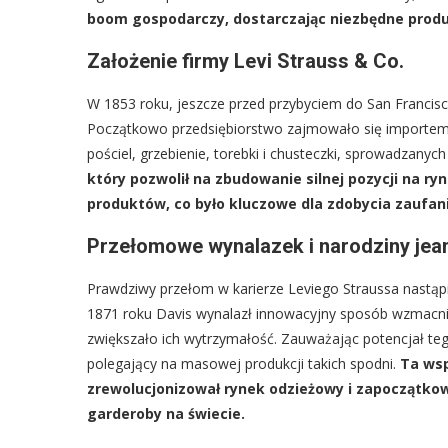
boom gospodarczy, dostarczając niezbędne prod
Założenie firmy Levi Strauss & Co.
W 1853 roku, jeszcze przed przybyciem do San Francisco
Początkowo przedsiębiorstwo zajmowało się importem 
pościel, grzebienie, torebki i chusteczki, sprowadzanyc
który pozwolił na zbudowanie silnej pozycji na ry
produktów, co było kluczowe dla zdobycia zaufani
Przełomowe wynalazek i narodziny je
Prawdziwy przełom w karierze Leviego Straussa nastąp
1871 roku Davis wynalazł innowacyjny sposób wzmacni
zwiększało ich wytrzymałość. Zauważając potencjał te
polegający na masowej produkcji takich spodni.
Ta wsp
zrewolucjonizował rynek odzieżowy i zapoczątkow
garderoby na świecie.