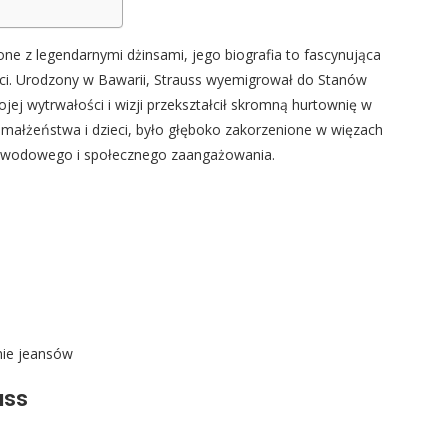
ne z legendarnymi dżinsami, jego biografia to fascynująca
ości. Urodzony w Bawarii, Strauss wyemigrował do Stanów
jej wytrwałości i wizji przekształcił skromną hurtownię w
 małżeństwa i dzieci, było głęboko zakorzenione w więzach
zawodowego i społecznego zaangażowania.
nie jeansów
uss