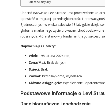
Polecane artykuły
Chociaż nazwisko Levi Strauss jest powszechnie kojarzo
opowieść o imigracji, przedsiębiorczości i innowacyjn
Zjednoczonych w wieku zaledwie 18 lat, gdzie dzięki swo
globalną markę. Jego życie prywatne, choć pozbawione
rodzinnych, które stanowiły fundament jego sukcesu 
Najważniejsze fakty:
Wiek:
195 lat (na 2024 rok)
Żona/Mąż:
Brak danych
Dzieci:
Brak
Zawód:
Przedsiębiorca, wynalazca
Główne osiągnięcie:
Wynalezienie i opatentowa
Podstawowe informacje o Levi Stra
Dane biograficzne i pochodzenie