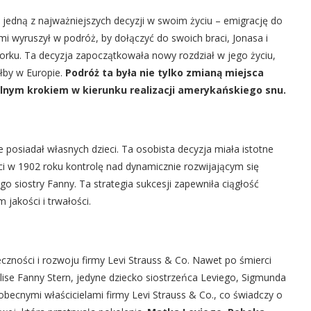
ł jedną z najważniejszych decyzji w swoim życiu – emigrację do
 wyruszył w podróż, by dołączyć do swoich braci, Jonasa i
Jorku. Ta decyzja zapoczątkowała nowy rozdział w jego życiu,
yłby w Europie.
Podróż ta była nie tylko zmianą miejsca
nym krokiem w kierunku realizacji amerykańskiego snu.
e posiadał własnych dzieci. Ta osobista decyzja miała istotne
ci w 1902 roku kontrolę nad dynamicznie rozwijającym się
go siostry Fanny. Ta strategia sukcesji zapewniła ciągłość
 jakości i trwałości.
czności i rozwoju firmy Levi Strauss & Co. Nawet po śmierci
 Elise Fanny Stern, jedyne dziecko siostrzeńca Leviego, Sigmunda
obecnymi właścicielami firmy Levi Strauss & Co., co świadczy o