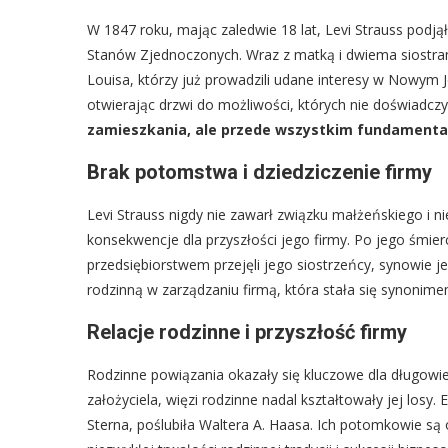
W 1847 roku, mając zaledwie 18 lat, Levi Strauss podją
Stanów Zjednoczonych. Wraz z matką i dwiema siostrami
Louisa, którzy już prowadzili udane interesy w Nowym 
otwierając drzwi do możliwości, których nie doświadcz
zamieszkania, ale przede wszystkim fundamental
Brak potomstwa i dziedziczenie firmy
Levi Strauss nigdy nie zawarł związku małżeńskiego i ni
konsekwencje dla przyszłości jego firmy. Po jego śmier
przedsiębiorstwem przejęli jego siostrzeńcy, synowie je
rodzinną w zarządzaniu firmą, która stała się synonimem
Relacje rodzinne i przyszłość firmy
Rodzinne powiązania okazały się kluczowe dla długowie
założyciela, więzi rodzinne nadal kształtowały jej losy.
Sterna, poślubiła Waltera A. Haasa. Ich potomkowie są 