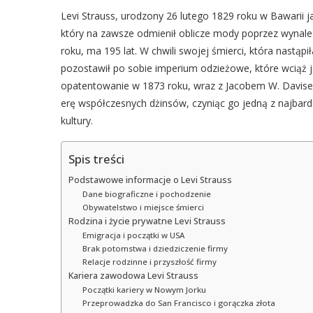
Levi Strauss, urodzony 26 lutego 1829 roku w Bawarii 
który na zawsze odmienił oblicze mody poprzez wynalez
roku, ma 195 lat. W chwili swojej śmierci, która nastąp
pozostawił po sobie imperium odzieżowe, które wciąż j
opatentowanie w 1873 roku, wraz z Jacobem W. Davis
erę współczesnych dżinsów, czyniąc go jedną z najbard
kultury.
Spis treści
Podstawowe informacje o Levi Strauss
Dane biograficzne i pochodzenie
Obywatelstwo i miejsce śmierci
Rodzina i życie prywatne Levi Strauss
Emigracja i początki w USA
Brak potomstwa i dziedziczenie firmy
Relacje rodzinne i przyszłość firmy
Kariera zawodowa Levi Strauss
Początki kariery w Nowym Jorku
Przeprowadzka do San Francisco i gorączka złota