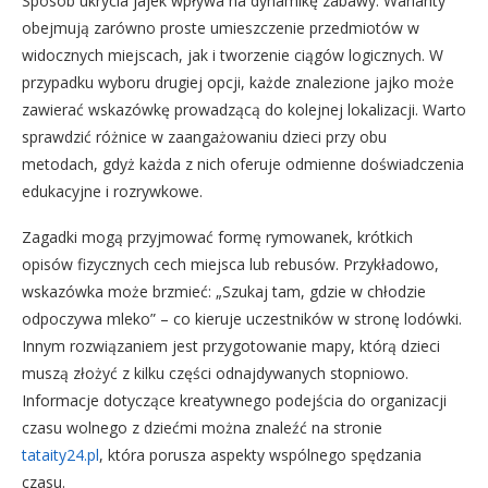
Sposób ukrycia jajek wpływa na dynamikę zabawy. Warianty
obejmują zarówno proste umieszczenie przedmiotów w
widocznych miejscach, jak i tworzenie ciągów logicznych. W
przypadku wyboru drugiej opcji, każde znalezione jajko może
zawierać wskazówkę prowadzącą do kolejnej lokalizacji. Warto
sprawdzić różnice w zaangażowaniu dzieci przy obu
metodach, gdyż każda z nich oferuje odmienne doświadczenia
edukacyjne i rozrywkowe.
Zagadki mogą przyjmować formę rymowanek, krótkich
opisów fizycznych cech miejsca lub rebusów. Przykładowo,
wskazówka może brzmieć: „Szukaj tam, gdzie w chłodzie
odpoczywa mleko” – co kieruje uczestników w stronę lodówki.
Innym rozwiązaniem jest przygotowanie mapy, którą dzieci
muszą złożyć z kilku części odnajdywanych stopniowo.
Informacje dotyczące kreatywnego podejścia do organizacji
czasu wolnego z dziećmi można znaleźć na stronie
tataity24.pl
, która porusza aspekty wspólnego spędzania
czasu.