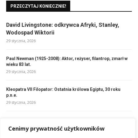
PRZECZYTAJ KONIECZNIE!
David Livingstone: odkrywca Afryki, Stanley,
Wodospad Wiktorii
29 stycznia, 2026
Paul Newman (1925-2008): Aktor, reżyser, filantrop, zmarł w
wieku 83 lat.
29 stycznia, 2026
Kleopatra VII Filopator: Ostatnia królowa Egiptu, 30 roku
p.n.e.
29 stycznia, 2026
Fiodor Dostojewski: biografia mistrza rosyjskiej literatury
29 stycznia, 2026
Cenimy prywatność użytkowników