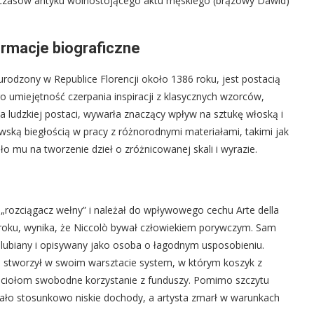
czasów antyku wolnostojącego aktu męskiego (brązowy Dawid)
rmacje biograficzne
urodzony w Republice Florencji około 1386 roku, jest postacią
 umiejętność czerpania inspiracji z klasycznych wzorców,
 ludzkiej postaci, wywarła znaczący wpływ na sztukę włoską i
wską biegłością w pracy z różnorodnymi materiałami, takimi jak
ło mu na tworzenie dzieł o zróżnicowanej skali i wyrazie.
o „rozciągacz wełny” i należał do wpływowego cechu Arte della
 roku, wynika, że Niccolò bywał człowiekiem porywczym. Sam
 lubiany i opisywany jako osoba o łagodnym usposobieniu.
a stworzył w swoim warsztacie system, w którym koszyk z
zyjaciołom swobodne korzystanie z funduszy. Pomimo szczytu
ało stosunkowo niskie dochody, a artysta zmarł w warunkach