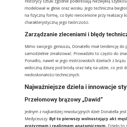
Historycy sztuki zgodnie podkreślają niezwykłą szybkoś
modelował w glinie oraz wosku. Jego techniczna biegłoś
na fizyczną formę, co było nieocenione przy realizacji 
charakterystyczną jego twórczości.
Zarządzanie zleceniami i błędy technic
Mimo swojego geniuszu, Donatello miał tendencję do pr
samodzielnie zrealizować. Prowadziło to często do zna
Ponadto, nawet w jego mistrzowskich dziełach z brązu
widoczną dziurę pod brodą oraz łatę na udzie, co jest 
niedoskonałości technicznych.
Najważniejsze dzieła i innowacje sty
Przełomowy brązowy „Dawid”
Jednym z najbardziej rewolucyjnych dzieł Donatella je
Medyceuszy.
Był to pierwszy wolnostojący akt męs
erotyzmem i realizmem anatomicznym.
Dzieło to 