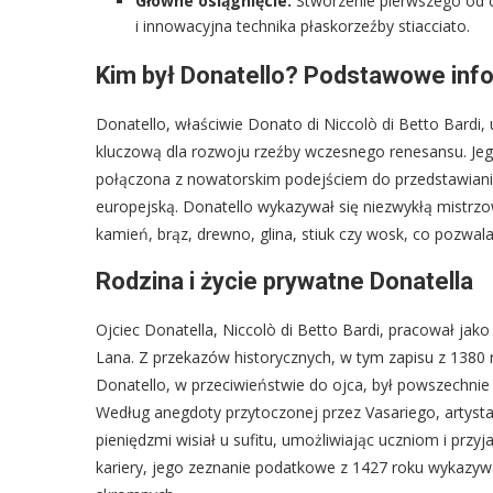
Główne osiągnięcie:
Stworzenie pierwszego od 
i innowacyjna technika płaskorzeźby stiacciato.
Kim był Donatello? Podstawowe info
Donatello, właściwie Donato di Niccolò di Betto Bardi, 
kluczową dla rozwoju rzeźby wczesnego renesansu. Jego
połączona z nowatorskim podejściem do przedstawiania
europejską. Donatello wykazywał się niezwykłą mistrzo
kamień, brąz, drewno, glina, stiuk czy wosk, co pozwala
Rodzina i życie prywatne Donatella
Ojciec Donatella, Niccolò di Betto Bardi, pracował jak
Lana. Z przekazów historycznych, w tym zapisu z 1380
Donatello, w przeciwieństwie do ojca, był powszechnie
Według anegdoty przytoczonej przez Vasariego, artyst
pieniędzmi wisiał u sufitu, umożliwiając uczniom i pr
kariery, jego zeznanie podatkowe z 1427 roku wykazyw