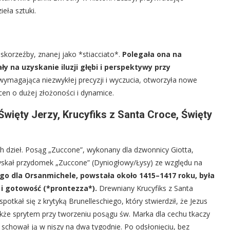
eła sztuki.
askorzeźby, znanej jako *stiacciato*.
Polegała ona na
y na uzyskanie iluzji głębi i perspektywy przy
wymagająca niezwykłej precyzji i wyczucia, otworzyła nowe
cen o dużej złożoności i dynamice.
więty Jerzy, Krucyfiks z Santa Croce, Święty
ch dzieł. Posąg „Zuccone”, wykonany dla dzwonnicy Giotta,
skał przydomek „Zuccone” (Dyniogłowy/Łysy) ze względu na
go dla Orsanmichele, powstała około 1415–1417 roku, była
i gotowość (*prontezza*).
Drewniany Krucyfiks z Santa
tkał się z krytyką Brunelleschiego, który stwierdził, że Jezus
także sprytem przy tworzeniu posągu św. Marka dla cechu tkaczy
a schował ją w niszy na dwa tygodnie. Po odsłonięciu, bez