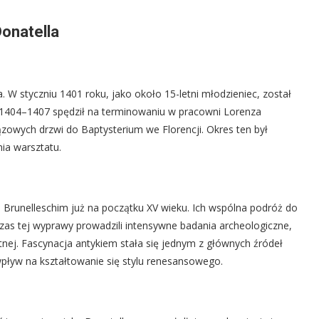
Donatella
. W styczniu 1401 roku, jako około 15-letni młodzieniec, został
 1404–1407 spędził na terminowaniu w pracowni Lorenza
ązowych drzwi do Baptysterium we Florencji. Okres ten był
ia warsztatu.
po Brunelleschim już na początku XV wieku. Ich wspólna podróż do
as tej wyprawy prowadzili intensywne badania archeologiczne,
żytnej. Fascynacja antykiem stała się jednym z głównych źródeł
 wpływ na kształtowanie się stylu renesansowego.