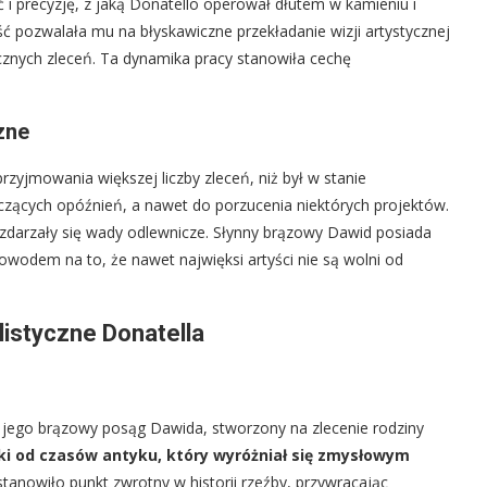
ć i precyzję, z jaką Donatello operował dłutem w kamieniu i
ć pozwalała mu na błyskawiczne przekładanie wizji artystycznej
licznych zleceń. Ta dynamika pracy stanowiła cechę
zne
zyjmowania większej liczby zleceń, niż był w stanie
czących opóźnień, a nawet do porzucenia niektórych projektów.
 zdarzały się wady odlewnicze. Słynny brązowy Dawid posiada
dowodem na to, że nawet najwięksi artyści nie są wolni od
listyczne Donatella
st jego brązowy posąg Dawida, stworzony na zlecenie rodziny
ki od czasów antyku, który wyróżniał się zmysłowym
stanowiło punkt zwrotny w historii rzeźby, przywracając