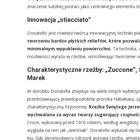
znaczenie ludzkiej postaci jako centralnego elementu dzi
Innowacja „stiacciato”
Donatello jest również twórcą innowacyjnej techniki pł
tworzeniu bardzo płytkich reliefów, które pozwalał
minimalnym wypukleniu powierzchni.
Ta technika, 
możliwości wyrazu w rzeźbie, umożliwiając tworzenie s
Charakterystyczne rzeźby: „Zuccone”, Ś
Marek
W dorobku Donatella znajduje się wiele innych wybitny
przedstawiający prawdopodobnie proroka Habakuka, zy
charakterystyczną fizjonomię.
Rzeźba Świętego Jerze
wychwalana za wyraz twarzy sugerujący czujność 
Croce, wykonany przed 1410 rokiem, według anegdoty spo
wygląda na nim jak „wieśniak”. Donatello wykazał się 
lnu. Gdy zleceniodawcy odrzucili gotową rzeźbę, artyst