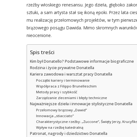
rzeźby włoskiego renesansu. Jego dzieła, głęboko zako
sztuki, a sam artysta stał się ikoną epoki. Przez lata 
mu realizację przełomowych projektów, w tym pierwsz
brązowego posągu Dawida. Mimo skromnych warunków ży
nieocenione.
Spis treści
Kim był Donatello? Podstawowe informacje biograficzne
Rodzina i życie prywatne Donatella
Kariera zawodowa i warsztat pracy Donatella
Początki kariery i terminowanie
Współpraca z Filippo Brunelleschim
Metody pracy i szybkość
Zarządzanie zleceniami i błędy techniczne
Najważniejsze dzieła i innowacje stylistyczne Donatella
Przełomowy brązowy „Dawid”
Innowacja „stiacciato”
Charakterystyczne rzeźby: „Zuccone”, Święty Jerzy, Krucyfik
Wpływ na rzeźbę katedralną
Patronat, nagrody i dziedzictwo Donatella