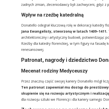
żadnych zmian, zleceniodawcy byli zachwyceni, gdyż z 
Wpływ na rzeźbę katedralną
Donatello odegrał kluczową rolę w dekoracji katedry flo
Jana Ewangelisty, stworzoną w latach 1409–1411.
architektoniczny i artystyczny budowli, potwierdzając 
Rzeźby dla katedry florenckiej, w tym figury na fasadę 
renesansowej.
Patronat, nagrody i dziedzictwo Don
Mecenat rodziny Medyceuszy
Przez znaczną część swojej kariery Donatello mógł licz
Ten patronat zapewniał mu dostęp do prestiżowyc
skupienie się na rozwoju artystycznym i realizac
dla rozwoju sztuki we Florencji i dla kariery samego Don