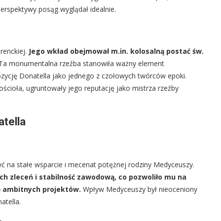
perspektywy posąg wyglądał idealnie.
renckiej.
Jego wkład obejmował m.in. kolosalną postać św.
Ta monumentalna rzeźba stanowiła ważny element
pozycję Donatella jako jednego z czołowych twórców epoki.
kościoła, ugruntowały jego reputację jako mistrza rzeźby
atella
yć na stałe wsparcie i mecenat potężnej rodziny Medyceuszy.
h zleceń i stabilność zawodową, co pozwoliło mu na
ję ambitnych projektów.
Wpływ Medyceuszy był nieoceniony
atella.