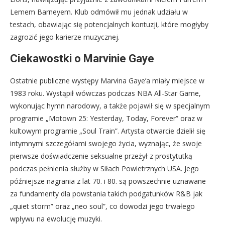
Lemem Barneyem. Klub odmówił mu jednak udziału w
testach, obawiając się potencjalnych kontuzji, które mogłyby
zagrozić jego karierze muzycznej.
Ciekawostki o Marvinie Gaye
Ostatnie publiczne występy Marvina Gaye’a miały miejsce w
1983 roku. Wystąpił wówczas podczas NBA All-Star Game,
wykonując hymn narodowy, a także pojawił się w specjalnym
programie „Motown 25: Yesterday, Today, Forever” oraz w
kultowym programie „Soul Train”. Artysta otwarcie dzielił się
intymnymi szczegółami swojego życia, wyznając, że swoje
pierwsze doświadczenie seksualne przeżył z prostytutką
podczas pełnienia służby w Siłach Powietrznych USA. Jego
późniejsze nagrania z lat 70. i 80. są powszechnie uznawane
za fundamenty dla powstania takich podgatunków R&B jak
„quiet storm” oraz „neo soul”, co dowodzi jego trwałego
wpływu na ewolucję muzyki.