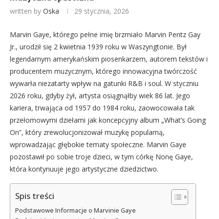
written by
Oska
29 stycznia, 2026
Marvin Gaye, którego pełne imię brzmiało Marvin Pentz Gay
Jr., urodził się 2 kwietnia 1939 roku w Waszyngtonie. Był
legendarnym amerykańskim piosenkarzem, autorem tekstów i
producentem muzycznym, którego innowacyjna twórczość
wywarła niezatarty wpływ na gatunki R&B i soul. W styczniu
2026 roku, gdyby żył, artysta osiągnąłby wiek 86 lat. Jego
kariera, trwająca od 1957 do 1984 roku, zaowocowała tak
przełomowymi dziełami jak koncepcyjny album „What’s Going
On”, który zrewolucjonizował muzykę popularną,
wprowadzając głębokie tematy społeczne. Marvin Gaye
pozostawił po sobie troje dzieci, w tym córkę Nonę Gaye,
która kontynuuje jego artystyczne dziedzictwo.
Spis treści
Podstawowe Informacje o Marvinie Gaye