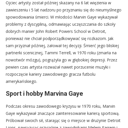
Ojciec artysty został później skazany na 6 lat więzienia w
zawieszeniu i 5 lat nadzoru po przyznaniu się do nieumyślnego
spowodowania śmierci. W młodości Marvin Gaye wykazywał
problemy z dyscypliną, odmawiając uczęszczania do szkoły
dobrych manier John Robert Powers School w Detroit,
ponieważ nie chciał podporządkowywać się rozkazom. Jak
sam przyznał później, żałował tej decyzji. Śmierć jego bliskiej
partnerki scenicznej, Tammi Terrell, w 1970 roku (zmarła na
nowotwór mózgu), pogrążyła go w głębokiej depresji. Przez
pewien czas artysta rozważał nawet porzucenie muzyki i
rozpoczęcie kariery zawodowego gracza futbolu
amerykańskiego.
Sport i hobby Marvina Gaye
Podczas okresu zawodowego kryzysu w 1970 roku, Marvin
Gaye wykazywał znaczące zainteresowanie karierą sportową.
Próbował swoich sił, starając się o miejsce w drużynie Detroit
Lions, nawiązując przyjaźnie z zawodnikami Melem Farrem i