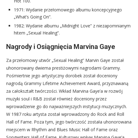
Hot 100.
1971: Wydanie przełomowego albumu koncepcyjnego
„What’s Going On”.
1982: Wydanie albumu „Midnight Love” z niezapomnianym
hitem „Sexual Healing”.
Nagrody i Osiągnięcia Marvina Gaye
Za przełomowy utwór „Sexual Healing” Marvin Gaye został
uhonorowany dwiema prestiżowymi nagrodami Grammy.
Pośmiertnie jego artystyczny dorobek został doceniony
nagrodą Grammy Lifetime Achievement Award, przyznawaną
za całokształt twórczości. Wkład Marvina Gaye’a w rozwój
muzyki soul i R&B został również doceniony przez
wprowadzenie go do najważniejszych instytucji muzycznych.
W 1987 roku artysta został wprowadzony do Rock and Roll
Hall of Fame. Poza tym, jego twórczość została uhonorowana
miejscem w Rhythm and Blues Music Hall of Fame oraz
Songwriters Hall of Fame. Kulturowy wpływ Marvina Gaye’a