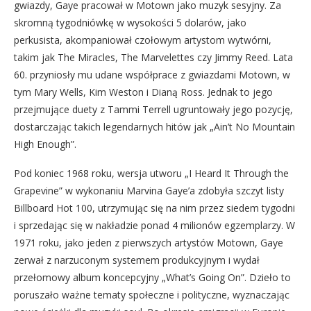
gwiazdy, Gaye pracował w Motown jako muzyk sesyjny. Za
skromną tygodniówkę w wysokości 5 dolarów, jako
perkusista, akompaniował czołowym artystom wytwórni,
takim jak The Miracles, The Marvelettes czy Jimmy Reed. Lata
60. przyniosły mu udane współprace z gwiazdami Motown, w
tym Mary Wells, Kim Weston i Dianą Ross. Jednak to jego
przejmujące duety z Tammi Terrell ugruntowały jego pozycję,
dostarczając takich legendarnych hitów jak „Ain’t No Mountain
High Enough”.
Pod koniec 1968 roku, wersja utworu „I Heard It Through the
Grapevine” w wykonaniu Marvina Gaye’a zdobyła szczyt listy
Billboard Hot 100, utrzymując się na nim przez siedem tygodni
i sprzedając się w nakładzie ponad 4 milionów egzemplarzy. W
1971 roku, jako jeden z pierwszych artystów Motown, Gaye
zerwał z narzuconym systemem produkcyjnym i wydał
przełomowy album koncepcyjny „What’s Going On”. Dzieło to
poruszało ważne tematy społeczne i polityczne, wyznaczając