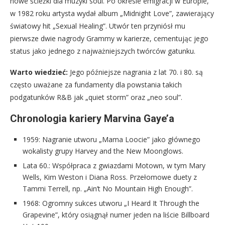
nowe ścieżki dla muzyki soul. Po okresie emigracji w Europie,
w 1982 roku artysta wydał album „Midnight Love”, zawierający
światowy hit „Sexual Healing”. Utwór ten przyniósł mu
pierwsze dwie nagrody Grammy w karierze, cementując jego
status jako jednego z najważniejszych twórców gatunku.
Warto wiedzieć:
Jego późniejsze nagrania z lat 70. i 80. są
często uważane za fundamenty dla powstania takich
podgatunków R&B jak „quiet storm” oraz „neo soul”.
Chronologia kariery Marvina Gaye’a
1959: Nagranie utworu „Mama Loocie” jako głównego
wokalisty grupy Harvey and the New Moonglows.
Lata 60.: Współpraca z gwiazdami Motown, w tym Mary
Wells, Kim Weston i Diana Ross. Przełomowe duety z
Tammi Terrell, np. „Ain’t No Mountain High Enough”.
1968: Ogromny sukces utworu „I Heard It Through the
Grapevine”, który osiągnął numer jeden na liście Billboard