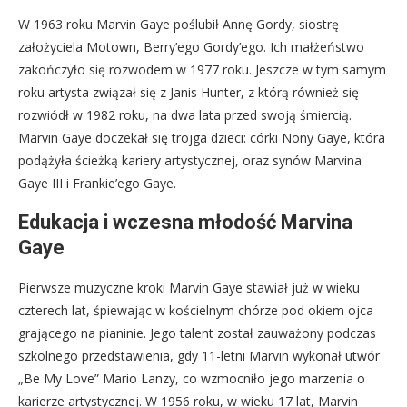
W 1963 roku Marvin Gaye poślubił Annę Gordy, siostrę
założyciela Motown, Berry’ego Gordy’ego. Ich małżeństwo
zakończyło się rozwodem w 1977 roku. Jeszcze w tym samym
roku artysta związał się z Janis Hunter, z którą również się
rozwiódł w 1982 roku, na dwa lata przed swoją śmiercią.
Marvin Gaye doczekał się trojga dzieci: córki Nony Gaye, która
podążyła ścieżką kariery artystycznej, oraz synów Marvina
Gaye III i Frankie’ego Gaye.
Edukacja i wczesna młodość Marvina
Gaye
Pierwsze muzyczne kroki Marvin Gaye stawiał już w wieku
czterech lat, śpiewając w kościelnym chórze pod okiem ojca
grającego na pianinie. Jego talent został zauważony podczas
szkolnego przedstawienia, gdy 11-letni Marvin wykonał utwór
„Be My Love” Mario Lanzy, co wzmocniło jego marzenia o
karierze artystycznej. W 1956 roku, w wieku 17 lat, Marvin