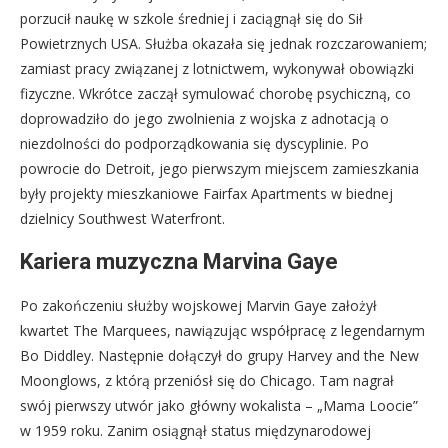
porzucił naukę w szkole średniej i zaciągnął się do Sił
Powietrznych USA. Służba okazała się jednak rozczarowaniem;
zamiast pracy związanej z lotnictwem, wykonywał obowiązki
fizyczne. Wkrótce zaczął symulować chorobę psychiczną, co
doprowadziło do jego zwolnienia z wojska z adnotacją o
niezdolności do podporządkowania się dyscyplinie. Po
powrocie do Detroit, jego pierwszym miejscem zamieszkania
były projekty mieszkaniowe Fairfax Apartments w biednej
dzielnicy Southwest Waterfront.
Kariera muzyczna Marvina Gaye
Po zakończeniu służby wojskowej Marvin Gaye założył
kwartet The Marquees, nawiązując współpracę z legendarnym
Bo Diddley. Następnie dołączył do grupy Harvey and the New
Moonglows, z którą przeniósł się do Chicago. Tam nagrał
swój pierwszy utwór jako główny wokalista – „Mama Loocie”
w 1959 roku. Zanim osiągnął status międzynarodowej