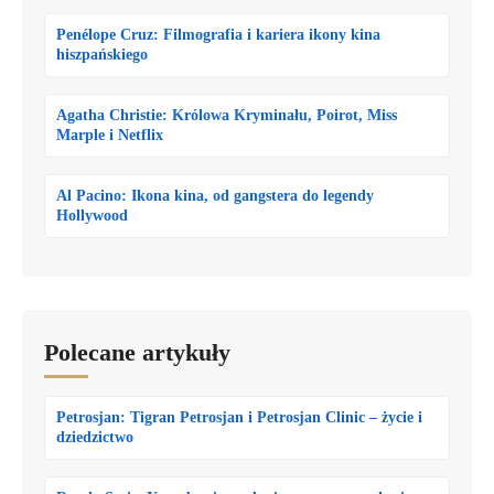
Penélope Cruz: Filmografia i kariera ikony kina
hiszpańskiego
Agatha Christie: Królowa Kryminału, Poirot, Miss
Marple i Netflix
Al Pacino: Ikona kina, od gangstera do legendy
Hollywood
Polecane artykuły
Petrosjan: Tigran Petrosjan i Petrosjan Clinic – życie i
dziedzictwo