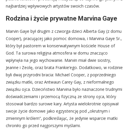
najbardziej wpływowych artystów swoich czasów.
Rodzina i życie prywatne Marvina Gaye
Marvin Gaye był drugim z czworga dzieci Alberta Gay (z domu
Cooper), pracującej jako pomoc domowa, i Marvina Gaye Sr.,
który był pastorem w konserwatywnym kościele House of
God. Ta surowa religijna atmosfera w domu znacząco
wpłynęła na jego wychowanie. Marvin miał dwie siostry,
Jeanne i Zeolę, oraz brata Frankie’ego. Dodatkowo, w rodzinie
byli dwaj przyrodni bracia: Michael Cooper, z poprzedniego
związku matki, oraz Antwaun Carey Gay, z nieformalnego
związku ojca. Dzieciństwo Marvina było naznaczone trudnymi
doświadczeniami i przemocą fizyczną ze strony ojca, który
stosował bardzo surowe kary. Artysta wielokrotnie opisywał
swoje życie domowe jako egzystencję pod „okrutnym i
zmiennym królem”, podkreślając, że jedynie wsparcie matki
chroniło go przed najgorszymi myślami.