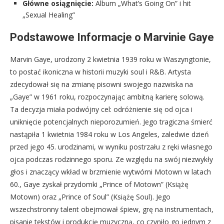
Główne osiągnięcie:
Album „What’s Going On” i hit
„Sexual Healing”
Podstawowe Informacje o Marvinie Gaye
Marvin Gaye, urodzony 2 kwietnia 1939 roku w Waszyngtonie,
to postać ikoniczna w historii muzyki soul i R&B. Artysta
zdecydował się na zmianę pisowni swojego nazwiska na
„Gaye” w 1961 roku, rozpoczynając ambitną karierę solową.
Ta decyzja miała podwójny cel: odróżnienie się od ojca i
uniknięcie potencjalnych nieporozumień. Jego tragiczna śmierć
nastąpiła 1 kwietnia 1984 roku w Los Angeles, zaledwie dzień
przed jego 45. urodzinami, w wyniku postrzału z ręki własnego
ojca podczas rodzinnego sporu. Ze względu na swój niezwykły
głos i znaczący wkład w brzmienie wytwórni Motown w latach
60., Gaye zyskał przydomki „Prince of Motown” (Książę
Motown) oraz „Prince of Soul” (Książę Soul). Jego
wszechstronny talent obejmował śpiew, grę na instrumentach,
pisanie tekstów i produkcję muzyczną, co czyniło go jednym z