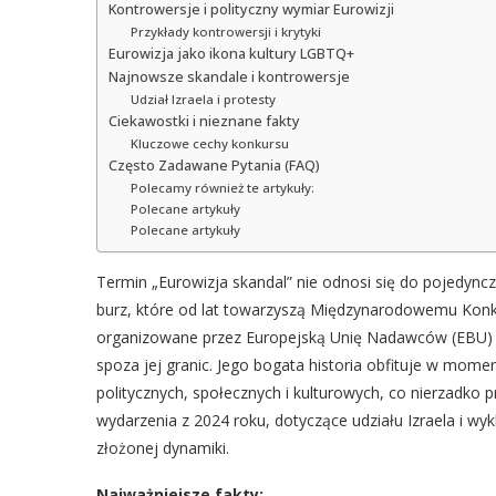
Kontrowersje i polityczny wymiar Eurowizji
Przykłady kontrowersji i krytyki
Eurowizja jako ikona kultury LGBTQ+
Najnowsze skandale i kontrowersje
Udział Izraela i protesty
Ciekawostki i nieznane fakty
Kluczowe cechy konkursu
Często Zadawane Pytania (FAQ)
Polecamy również te artykuły:
Polecane artykuły
Polecane artykuły
Termin „Eurowizja skandal” nie odnosi się do pojedyncze
burz, które od lat towarzyszą Międzynarodowemu Konk
organizowane przez Europejską Unię Nadawców (EBU) od
spoza jej granic. Jego bogata historia obfituje w mom
politycznych, społecznych i kulturowych, co nierzadko 
wydarzenia z 2024 roku, dotyczące udziału Izraela i wyk
złożonej dynamiki.
Najważniejsze fakty: