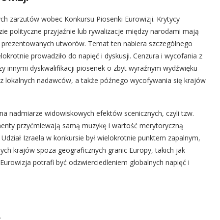
ych zarzutów wobec Konkursu Piosenki Eurowizji. Krytycy
ie polityczne przyjaźnie lub rywalizacje między narodami mają
na prezentowanych utworów. Temat ten nabiera szczególnego
lokrotnie prowadziło do napięć i dyskusji. Cenzura i wycofania z
dzy innymi dyskwalifikacji piosenek o zbyt wyraźnym wydźwięku
z lokalnych nadawców, a także późnego wycofywania się krajów
ę na nadmiarze widowiskowych efektów scenicznych, czyli tzw.
menty przyćmiewają samą muzykę i wartość merytoryczną
dział Izraela w konkursie był wielokrotnie punktem zapalnym,
nych krajów spoza geograficznych granic Europy, takich jak
Eurowizja potrafi być odzwierciedleniem globalnych napięć i
.