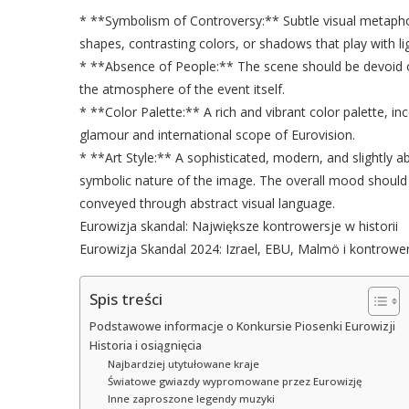
* **Symbolism of Controversy:** Subtle visual metaphor
shapes, contrasting colors, or shadows that play with li
* **Absence of People:** The scene should be devoid of
the atmosphere of the event itself.
* **Color Palette:** A rich and vibrant color palette, inc
glamour and international scope of Eurovision.
* **Art Style:** A sophisticated, modern, and slightly a
symbolic nature of the image. The overall mood should
conveyed through abstract visual language.
Eurowizja skandal: Największe kontrowersje w historii
Eurowizja Skandal 2024: Izrael, EBU, Malmö i kontrowe
Spis treści
Podstawowe informacje o Konkursie Piosenki Eurowizji
Historia i osiągnięcia
Najbardziej utytułowane kraje
Światowe gwiazdy wypromowane przez Eurowizję
Inne zaproszone legendy muzyki