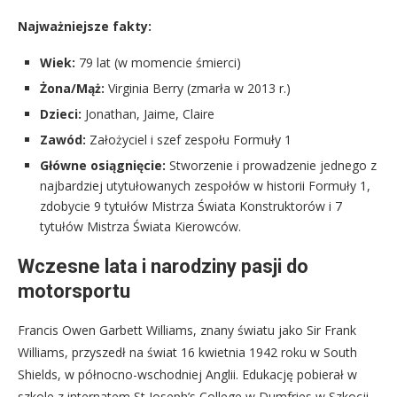
Najważniejsze fakty:
Wiek:
79 lat (w momencie śmierci)
Żona/Mąż:
Virginia Berry (zmarła w 2013 r.)
Dzieci:
Jonathan, Jaime, Claire
Zawód:
Założyciel i szef zespołu Formuły 1
Główne osiągnięcie:
Stworzenie i prowadzenie jednego z
najbardziej utytułowanych zespołów w historii Formuły 1,
zdobycie 9 tytułów Mistrza Świata Konstruktorów i 7
tytułów Mistrza Świata Kierowców.
Wczesne lata i narodziny pasji do
motorsportu
Francis Owen Garbett Williams, znany światu jako Sir Frank
Williams, przyszedł na świat 16 kwietnia 1942 roku w South
Shields, w północno-wschodniej Anglii. Edukację pobierał w
szkole z internatem St Joseph’s College w Dumfries w Szkocji.