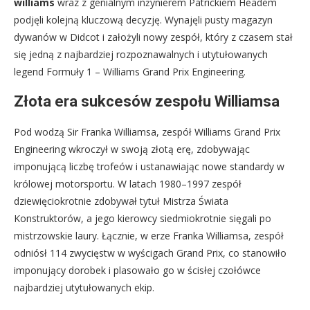
williams
wraz z genialnym inżynierem Patrickiem Headem
podjęli kolejną kluczową decyzję. Wynajęli pusty magazyn
dywanów w Didcot i założyli nowy zespół, który z czasem stał
się jedną z najbardziej rozpoznawalnych i utytułowanych
legend Formuły 1 – Williams Grand Prix Engineering.
Złota era sukcesów zespołu Williamsa
Pod wodzą Sir Franka Williamsa, zespół Williams Grand Prix
Engineering wkroczył w swoją złotą erę, zdobywając
imponującą liczbę trofeów i ustanawiając nowe standardy w
królowej motorsportu. W latach 1980–1997 zespół
dziewięciokrotnie zdobywał tytuł Mistrza Świata
Konstruktorów, a jego kierowcy siedmiokrotnie sięgali po
mistrzowskie laury. Łącznie, w erze Franka Williamsa, zespół
odniósł 114 zwycięstw w wyścigach Grand Prix, co stanowiło
imponujący dorobek i plasowało go w ścisłej czołówce
najbardziej utytułowanych ekip.