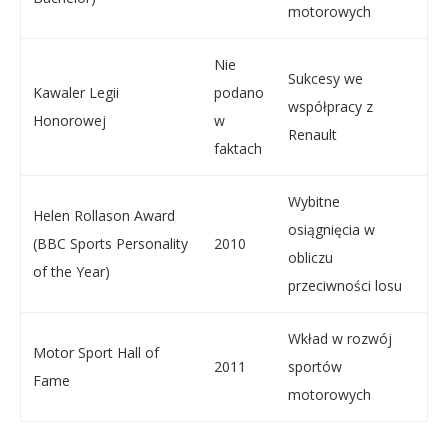
motorowych
Nie
Sukcesy we
Kawaler Legii
podano
współpracy z
Honorowej
w
Renault
faktach
Wybitne
Helen Rollason Award
osiągnięcia w
(BBC Sports Personality
2010
obliczu
of the Year)
przeciwności losu
Wkład w rozwój
Motor Sport Hall of
2011
sportów
Fame
motorowych