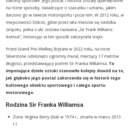
sukcesy sportowe. Jego postać i historia zostały upamiętnione
na różne sposoby, świadczące o szacunku i uznaniu, jakim
darzono go w świecie motorsportu i poza nim. W 2012 roku, w
miejscowości Didcot, gdzie przez lata mieściła się siedziba
zespołu, jedna z ulic została nazwana „Sir Frank Williams
Avenue”, honorując w ten sposób założyciela stajni.
Przed Grand Prix Wielkiej Brytanii w 2022 roku, na torze
Silverstone odsłonięto ogromny mural, mierzący 17 metrów
długości, przedstawiający portret Sir Franka Williamsa.
To
imponujące dzieło sztuki stanowiło kolejny dowód na to,
jak głęboko jego postać zakorzeniła się w historii tego
kultowego obiektu sportowego i całego sportu
motorowego.
Rodzina Sir Franka Williamsa
Żona: Virginia Berry (ślub w 1974 r., zmarła w marcu 2013
r.)