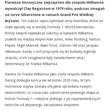
Pierwsze historyczne zwycięstwo dla zespołu Williamsa
wywalczył Clay Regazzoni w 1979 roku, podczas zmagań
na torze Silverstone w ramach Grand Prix Wielkiej
Brytanii.
Ten sukces zapoczątkował serię triumfów, które na
stałe wpisały się w annały Formuły 1. Wśród kierowców,
którzy święcili największe sukcesy w barwach Williamsa,
znaleźli się między innymi Alan Jones, Keke Rosberg, Nelson
Piquet, Nigel Mansell, Alain Prost, Damon Hill oraz Jacques
Villeneuve. Każdy z nich przyczynił się do budowy legendy
zespołu, a ich osiągnięcia były świadectwem wizji i
determinacji Sir Franka Williamsa.
Kariera Sir Franka Williamsa jako szefa zespołu Williams
Racing dobiegła końca we wrześniu 2020 roku. W tym
momencie stajnia została oficjalnie sprzedana nowym
właścicielom, co oznaczało zakończenie pewnego etapu w
historii Formuły 1 i odejście jednego z jej najznamienitszych
twórców od aktywnego zarządzania zespołem.