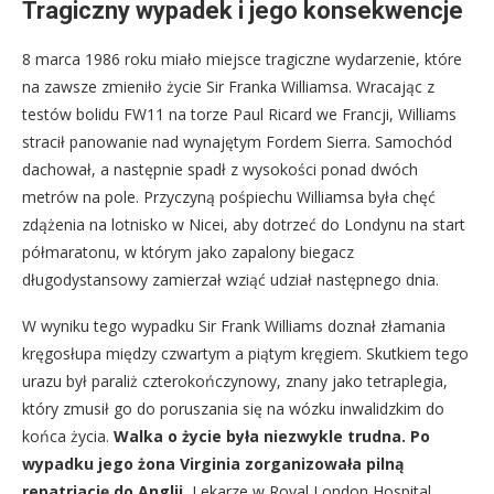
Tragiczny wypadek i jego konsekwencje
8 marca 1986 roku miało miejsce tragiczne wydarzenie, które
na zawsze zmieniło życie Sir Franka Williamsa. Wracając z
testów bolidu FW11 na torze Paul Ricard we Francji, Williams
stracił panowanie nad wynajętym Fordem Sierra. Samochód
dachował, a następnie spadł z wysokości ponad dwóch
metrów na pole. Przyczyną pośpiechu Williamsa była chęć
zdążenia na lotnisko w Nicei, aby dotrzeć do Londynu na start
półmaratonu, w którym jako zapalony biegacz
długodystansowy zamierzał wziąć udział następnego dnia.
W wyniku tego wypadku Sir Frank Williams doznał złamania
kręgosłupa między czwartym a piątym kręgiem. Skutkiem tego
urazu był paraliż czterokończynowy, znany jako tetraplegia,
który zmusił go do poruszania się na wózku inwalidzkim do
końca życia.
Walka o życie była niezwykle trudna. Po
wypadku jego żona Virginia zorganizowała pilną
repatriację do Anglii.
Lekarze w Royal London Hospital