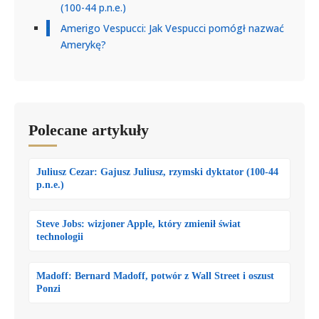
(100-44 p.n.e.)
Amerigo Vespucci: Jak Vespucci pomógł nazwać
Amerykę?
Polecane artykuły
Juliusz Cezar: Gajusz Juliusz, rzymski dyktator (100-44
p.n.e.)
Steve Jobs: wizjoner Apple, który zmienił świat
technologii
Madoff: Bernard Madoff, potwór z Wall Street i oszust
Ponzi