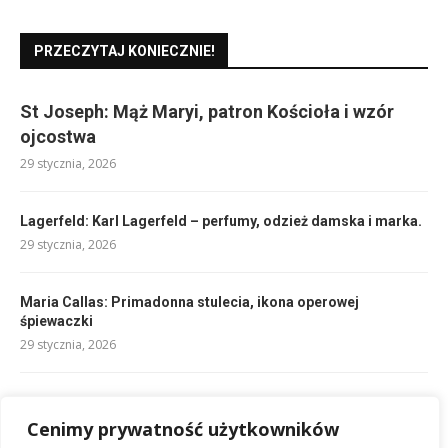
PRZECZYTAJ KONIECZNIE!
St Joseph: Mąż Maryi, patron Kościoła i wzór
ojcostwa
29 stycznia, 2026
Lagerfeld: Karl Lagerfeld – perfumy, odzież damska i marka.
29 stycznia, 2026
Maria Callas: Primadonna stulecia, ikona operowej
śpiewaczki
29 stycznia, 2026
John Krasinski – aktor, reżyser, scenarzysta. Biografia.
Cenimy prywatność użytkowników
29 stycznia, 2026