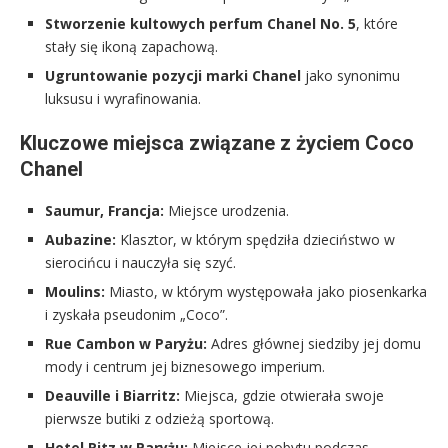
Stworzenie kultowych perfum Chanel No. 5
, które
stały się ikoną zapachową.
Ugruntowanie pozycji marki Chanel
jako synonimu
luksusu i wyrafinowania.
Kluczowe miejsca związane z życiem Coco
Chanel
Saumur, Francja:
Miejsce urodzenia.
Aubazine:
Klasztor, w którym spędziła dzieciństwo w
sierocińcu i nauczyła się szyć.
Moulins:
Miasto, w którym występowała jako piosenkarka
i zyskała pseudonim „Coco”.
Rue Cambon w Paryżu:
Adres głównej siedziby jej domu
mody i centrum jej biznesowego imperium.
Deauville i Biarritz:
Miejsca, gdzie otwierała swoje
pierwsze butiki z odzieżą sportową.
Hotel Ritz w Paryżu:
Miejsce jej pobytu podczas