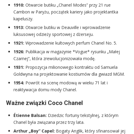
1910:
Otwarcie butiku „Chanel Modes” przy 21 rue
Cambon w Paryżu, początek kariery jako projektantka
kapeluszy.
1913:
Otwarcie butiku w Deauville i wprowadzenie
luksusowej odzieży sportowej z dżerseju.
1921:
Wprowadzenie kultowych perfum Chanel No. 5.
1926:
Publikacja w magazynie *Vogue* rysunku „Małej
Czarnej”, która zrewolucjonizowała modę.
1931:
Propozycja milionowego kontraktu od Samuela
Goldwyna na projektowanie kostiumów dla gwiazd MGM.
1954:
Powrót na scenę modową w wieku 71 lat i
reaktywacja domu mody Chanel.
Ważne związki Coco Chanel
Étienne Balsan:
Dziedzic fortuny tekstylnej, z którym
Chanel była związana przez trzy lata.
Arthur „Boy” Capel:
Bogaty Anglik, który sfinansował jej