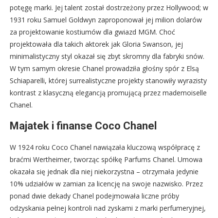
potęgę marki. Jej talent został dostrzeżony przez Hollywood; w
1931 roku Samuel Goldwyn zaproponował jej milion dolarów
za projektowanie kostiumów dla gwiazd MGM. Choć
projektowała dla takich aktorek jak Gloria Swanson, jej
minimalistyczny styl okazał się zbyt skromny dla fabryki snów.
W tym samym okresie Chanel prowadziła głośny spór z Elsą
Schiaparelli, której surrealistyczne projekty stanowiły wyrazisty
kontrast z klasyczną elegancją promującą przez mademoiselle
Chanel.
Majatek i finanse Coco Chanel
W 1924 roku Coco Chanel nawiązała kluczową współpracę z
braćmi Wertheimer, tworząc spółkę Parfums Chanel. Umowa
okazała się jednak dla niej niekorzystna – otrzymała jedynie
10% udziałów w zamian za licencję na swoje nazwisko. Przez
ponad dwie dekady Chanel podejmowała liczne próby
odzyskania pełnej kontroli nad zyskami z marki perfumeryjnej,