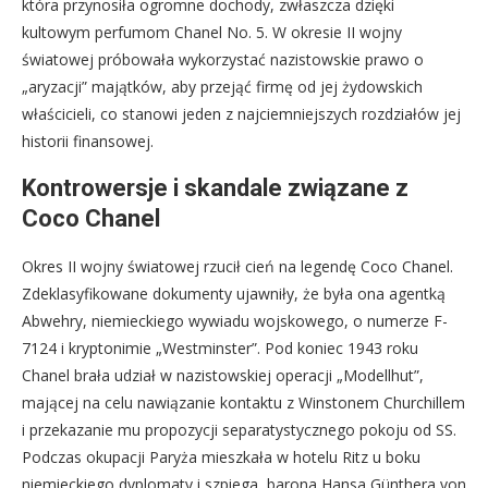
która przynosiła ogromne dochody, zwłaszcza dzięki
kultowym perfumom Chanel No. 5. W okresie II wojny
światowej próbowała wykorzystać nazistowskie prawo o
„aryzacji” majątków, aby przejąć firmę od jej żydowskich
właścicieli, co stanowi jeden z najciemniejszych rozdziałów jej
historii finansowej.
Kontrowersje i skandale związane z
Coco Chanel
Okres II wojny światowej rzucił cień na legendę Coco Chanel.
Zdeklasyfikowane dokumenty ujawniły, że była ona agentką
Abwehry, niemieckiego wywiadu wojskowego, o numerze F-
7124 i kryptonimie „Westminster”. Pod koniec 1943 roku
Chanel brała udział w nazistowskiej operacji „Modellhut”,
mającej na celu nawiązanie kontaktu z Winstonem Churchillem
i przekazanie mu propozycji separatystycznego pokoju od SS.
Podczas okupacji Paryża mieszkała w hotelu Ritz u boku
niemieckiego dyplomaty i szpiega, barona Hansa Günthera von