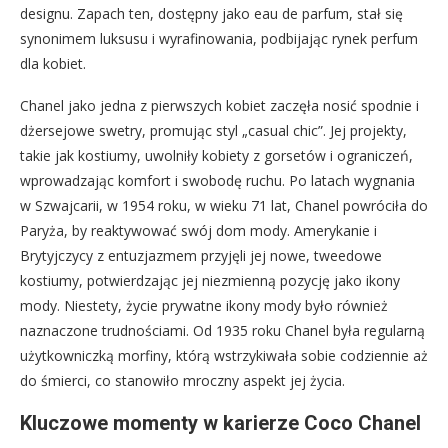
designu. Zapach ten, dostępny jako eau de parfum, stał się
synonimem luksusu i wyrafinowania, podbijając rynek perfum
dla kobiet.
Chanel jako jedna z pierwszych kobiet zaczęła nosić spodnie i
dżersejowe swetry, promując styl „casual chic”. Jej projekty,
takie jak kostiumy, uwolniły kobiety z gorsetów i ograniczeń,
wprowadzając komfort i swobodę ruchu. Po latach wygnania
w Szwajcarii, w 1954 roku, w wieku 71 lat, Chanel powróciła do
Paryża, by reaktywować swój dom mody. Amerykanie i
Brytyjczycy z entuzjazmem przyjęli jej nowe, tweedowe
kostiumy, potwierdzając jej niezmienną pozycję jako ikony
mody. Niestety, życie prywatne ikony mody było również
naznaczone trudnościami. Od 1935 roku Chanel była regularną
użytkowniczką morfiny, którą wstrzykiwała sobie codziennie aż
do śmierci, co stanowiło mroczny aspekt jej życia.
Kluczowe momenty w karierze Coco Chanel