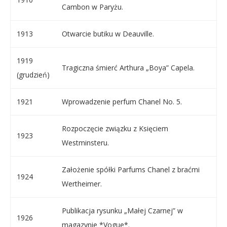
Cambon w Paryżu.
1913
Otwarcie butiku w Deauville.
1919
Tragiczna śmierć Arthura „Boya” Capela.
(grudzień)
1921
Wprowadzenie perfum Chanel No. 5.
Rozpoczęcie związku z Księciem
1923
Westminsteru.
Założenie spółki Parfums Chanel z braćmi
1924
Wertheimer.
Publikacja rysunku „Małej Czarnej” w
1926
magazynie *Vogue*.