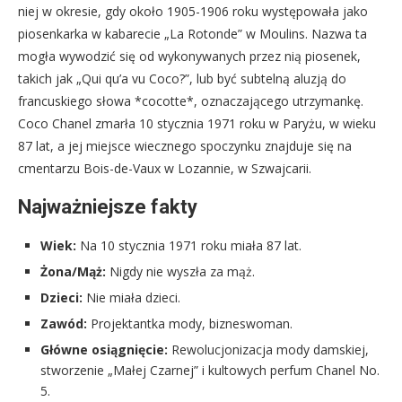
niej w okresie, gdy około 1905-1906 roku występowała jako
piosenkarka w kabarecie „La Rotonde” w Moulins. Nazwa ta
mogła wywodzić się od wykonywanych przez nią piosenek,
takich jak „Qui qu’a vu Coco?”, lub być subtelną aluzją do
francuskiego słowa *cocotte*, oznaczającego utrzymankę.
Coco Chanel zmarła 10 stycznia 1971 roku w Paryżu, w wieku
87 lat, a jej miejsce wiecznego spoczynku znajduje się na
cmentarzu Bois-de-Vaux w Lozannie, w Szwajcarii.
Najważniejsze fakty
Wiek:
Na 10 stycznia 1971 roku miała 87 lat.
Żona/Mąż:
Nigdy nie wyszła za mąż.
Dzieci:
Nie miała dzieci.
Zawód:
Projektantka mody, bizneswoman.
Główne osiągnięcie:
Rewolucjonizacja mody damskiej,
stworzenie „Małej Czarnej” i kultowych perfum Chanel No.
5.