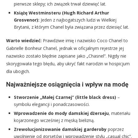
pierwsze sklepy; ich związek trwał dziewięć lat.
Książę Westminsteru (Hugh Richard Arthur
Grosvenor):
Jeden z najbogatszych ludzi w Wielkiej
Brytanii, z którym Chanel była związana przez dziesięć lat.
Warto wiedzieć:
Prawdziwe imię i nazwisko Coco Chanel to
Gabrielle Bonheur Chanel, jednak w oficjalnym rejestrze jej
nazwisko zostało błędnie zapisane jako „Chasnel”. Nigdy nie
skorygowała tego błędu, aby ukryć fakt narodzin w hospicjum
dla ubogich.
Najważniejsze osiągnięcia i wpływ na modę
Stworzenie „Małej Czarnej” (little black dress)
–
symbolu elegancji i ponadczasowości.
Wprowadzenie do mody damskiej dżerseju
, materiału
kojarzonego wcześniej z męską bielizną.
Zrewolucjonizowanie damskiej garderoby
poprzez
uwolnienie od gorsetów i wprowadzenie stylu „casual chic”.