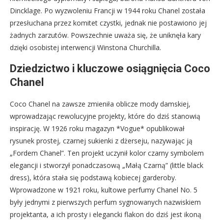
Dincklage. Po wyzwoleniu Francji w 1944 roku Chanel została
przesłuchana przez komitet czystki, jednak nie postawiono jej
żadnych zarzutów. Powszechnie uważa się, że uniknęła kary
dzięki osobistej interwencji Winstona Churchilla.
Dziedzictwo i kluczowe osiągnięcia Coco
Chanel
Coco Chanel na zawsze zmieniła oblicze mody damskiej,
wprowadzając rewolucyjne projekty, które do dziś stanowią
inspirację. W 1926 roku magazyn *Vogue* opublikował
rysunek prostej, czarnej sukienki z dżerseju, nazywając ją
„Fordem Chanel”. Ten projekt uczynił kolor czarny symbolem
elegancji i stworzył ponadczasową „Małą Czarną” (little black
dress), która stała się podstawą kobiecej garderoby.
Wprowadzone w 1921 roku, kultowe perfumy Chanel No. 5
były jednymi z pierwszych perfum sygnowanych nazwiskiem
projektanta, a ich prosty i elegancki flakon do dziś jest ikoną