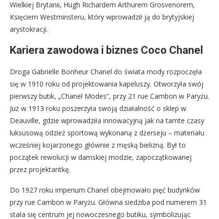
Wielkiej Brytanii, Hugh Richardem Arthurem Grosvenorem,
Księciem Westminsteru, który wprowadził ją do brytyjskiej
arystokracji.
Kariera zawodowa i biznes Coco Chanel
Droga Gabrielle Bonheur Chanel do świata mody rozpoczęła
się w 1910 roku od projektowania kapeluszy. Otworzyła swój
pierwszy butik, „Chanel Modes”, przy 21 rue Cambon w Paryżu.
Już w 1913 roku poszerzyła swoją działalność o sklep w
Deauville, gdzie wprowadziła innowacyjną jak na tamte czasy
luksusową odzież sportową wykonaną z dżerseju – materiału
wcześniej kojarzonego głównie z męską bielizną. Był to
początek rewolucji w damskiej modzie, zapoczątkowanej
przez projektantkę.
Do 1927 roku imperium Chanel obejmowało pięć budynków
przy rue Cambon w Paryżu. Główna siedziba pod numerem 31
stała się centrum jej nowoczesnego butiku, symbolizując