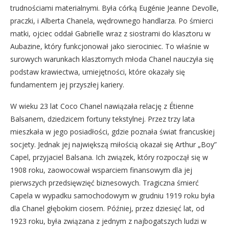
trudnościami materialnymi. Była córką Eugénie Jeanne Devolle,
praczki, i Alberta Chanela, wędrownego handlarza. Po śmierci
matki, ojciec oddał Gabrielle wraz z siostrami do klasztoru w
Aubazine, który funkcjonował jako sierociniec. To właśnie w
surowych warunkach klasztornych młoda Chanel nauczyła się
podstaw krawiectwa, umiejętności, które okazały się
fundamentem jej przyszłej kariery.
W wieku 23 lat Coco Chanel nawiązała relację z Étienne
Balsanem, dziedzicem fortuny tekstylnej. Przez trzy lata
mieszkała w jego posiadłości, gdzie poznała świat francuskiej
socjety. Jednak jej największą miłością okazał się Arthur „Boy”
Capel, przyjaciel Balsana. Ich związek, który rozpoczął się w
1908 roku, zaowocował wsparciem finansowym dla jej
pierwszych przedsięwzięć biznesowych. Tragiczna śmierć
Capela w wypadku samochodowym w grudniu 1919 roku była
dla Chanel głębokim ciosem. Później, przez dziesięć lat, od
1923 roku, była związana z jednym z najbogatszych ludzi w