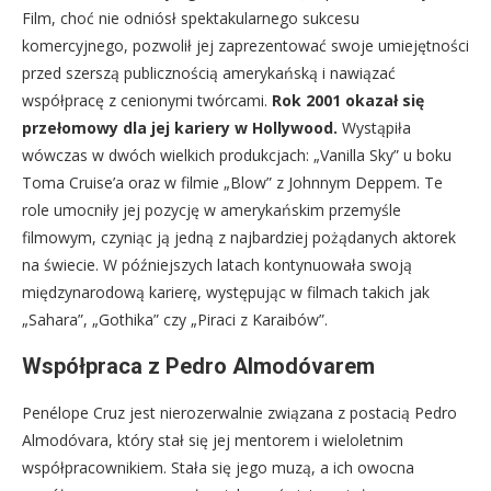
Film, choć nie odniósł spektakularnego sukcesu
komercyjnego, pozwolił jej zaprezentować swoje umiejętności
przed szerszą publicznością amerykańską i nawiązać
współpracę z cenionymi twórcami.
Rok 2001 okazał się
przełomowy dla jej kariery w Hollywood.
Wystąpiła
wówczas w dwóch wielkich produkcjach: „Vanilla Sky” u boku
Toma Cruise’a oraz w filmie „Blow” z Johnnym Deppem. Te
role umocniły jej pozycję w amerykańskim przemyśle
filmowym, czyniąc ją jedną z najbardziej pożądanych aktorek
na świecie. W późniejszych latach kontynuowała swoją
międzynarodową karierę, występując w filmach takich jak
„Sahara”, „Gothika” czy „Piraci z Karaibów”.
Współpraca z Pedro Almodóvarem
Penélope Cruz jest nierozerwalnie związana z postacią Pedro
Almodóvara, który stał się jej mentorem i wieloletnim
współpracownikiem. Stała się jego muzą, a ich owocna