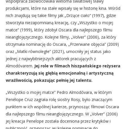
współpraca zaowocowała wieloma światowej sławy
produkcjami, które na stałe wpisały się w historię kina. Wśród
nich znajdują się takie filmy jak „Drżące ciało” (1997), gdzie
stworzyła niezapomnianą kreację, czy „Wszystko o mojej
matce” (1999), który zdobył Oscara dla najlepszego filmu
nieanglojęzycznego. Kolejne filmy, „Volver” (2006), za który
otrzymała nominację do Oscara, „Przerwane objęcia” (2009)
oraz „Matki równoległe” (2021), umocniły jej status jako
jednej z najwybitniejszych aktorek pracujących z
Almodóvarem.
Jej role w filmach hiszpańskiego reżysera
charakteryzują się głębią emocjonalną i artystyczną
wrażliwością, pokazując pełnię jej talentu.
„Wszystko o mojej matce” Pedro Almodóvara, w którym
Penélope Cruz zagrała rolę siostry Rosy, było znaczącym
punktem w ich wspólnej karierze, przynosząc filmowi Oscara
dla najlepszego filmu nieanglojęzycznego. W „Volver” (2006)
jej kreacja Penelope została doceniona przez krytyków i
publiczność, przynosząc jej kolejne nominacje do