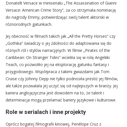
Donatelli Versace w miniserialu „The Assassination of Gianni
Versace: American Crime Story”, za co otrzymała nominację
do nagrody Emmy, potwierdzając swój talent aktorski w
różnorodnych gatunkach.
Jej obecność w filmach takich jak „All the Pretty Horses” czy
„Gothika” świadczy o jej zdolności do adaptowania się do
różnych ról i stylów narracyjnych. W filmie „Pirates of the
Caribbean: On Stranger Tides” wcieliła się w rolę Angeliiki
Teach, co pozwoliło jej na eksplorację gatunku fantasy i
przygodowego. Współpraca z takimi gwiazdami jak Tom
Cruise czy Johnny Depp nie tylko podnosiła prestiż jej filmów,
ale także pozwalała jej uczyć się od najlepszych w branży. Jej
kariera anglojęzyczna jest dowodem na to, że talent i
determinacja mogą przełamać bariery językowe i kulturowe.
Role w serialach i inne projekty
Oprócz bogatej filmografii kinowej, Penélope Cruz z