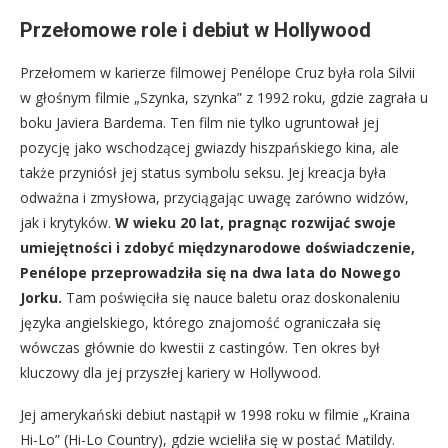
Przełomowe role i debiut w Hollywood
Przełomem w karierze filmowej Penélope Cruz była rola Silvii
w głośnym filmie „Szynka, szynka” z 1992 roku, gdzie zagrała u
boku Javiera Bardema. Ten film nie tylko ugruntował jej
pozycję jako wschodzącej gwiazdy hiszpańskiego kina, ale
także przyniósł jej status symbolu seksu. Jej kreacja była
odważna i zmysłowa, przyciągając uwagę zarówno widzów,
jak i krytyków.
W wieku 20 lat, pragnąc rozwijać swoje
umiejętności i zdobyć międzynarodowe doświadczenie,
Penélope przeprowadziła się na dwa lata do Nowego
Jorku.
Tam poświęciła się nauce baletu oraz doskonaleniu
języka angielskiego, którego znajomość ograniczała się
wówczas głównie do kwestii z castingów. Ten okres był
kluczowy dla jej przyszłej kariery w Hollywood.
Jej amerykański debiut nastąpił w 1998 roku w filmie „Kraina
Hi-Lo” (Hi-Lo Country), gdzie wcieliła się w postać Matildy.