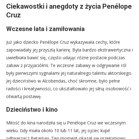
Ciekawostki i anegdoty z życia Penélope
Cruz
Wczesne lata i zamiłowania
Już jako dziecko Penélope Cruz wykazywała cechy, które
zapowiadały jej przyszłą karierę. Była bardzo ekstrawertyczna i
uwielbiała bawić się, często udając różne postacie podczas
zabaw z przyjaciółmi. Te wczesne zabawy w odgrywanie ról
były pierwszymi sygnałami jej naturalnego talentu aktorskiego.
Jej dzieciństwo w Alcobendas, choć skromne, było pełne
radości i kreatywności, co ukształtowało jej silną osobowość i
otwartą postawę.
Dzieciństwo i kino
Miłość do kina narodziła się u Penélope Cruz we wczesnym
wieku. Gdy miała około 10 lub 11 lat, jej ojciec kupił
odtwarzacz Betamax. Ten moment okazał się przełomowy,