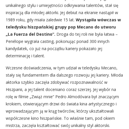
unikalnego stylu i umiejętności odkrywania talentów, stał się
inspiracją dla młodej aktorki. Jej debiut na ekranie nastąpił w
1989 roku, gdy miała zaledwie 15 lat.
Wystąpiła wówczas w
teledysku hiszpańskiej grupy pop Mecano do utworu
„La Fuerza del Destino”.
Droga do tej roli nie była łatwa –
Penélope wygrała casting, pokonując ponad 300 innych
kandydatek, co już na początku kariery pokazało jej
determinację i talent.
Wczesne doświadczenia, w tym udział w teledysku Mecano,
stały się fundamentem dla dalszego rozwoju jej kariery. Młoda
aktorka szybko zaczęła zdobywać rozpoznawalność w
Hiszpanii, a jej talent doceniano coraz szerzej. Jej wybór na
rolę w filmie „Zwiąż mnie” Pedro Almodóvara był znaczącym
krokiem, otwierającym drzwi do świata kina artystycznego i
wprowadzającym ją w krąg twórców, którzy ukształtowali
współczesne kino hiszpańskie. To właśnie tam, pod okiem
mistrza, zaczęła kształtować swój unikalny styl aktorski.