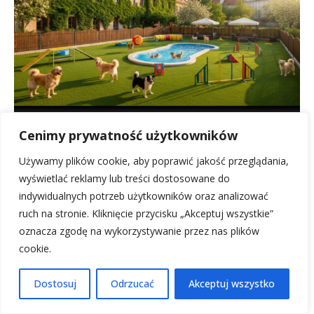
Cenimy prywatność użytkowników
Wakacje tuż, tuż! Sprawdź hotele dla psów w...
21 kwietnia, 2026
Używamy plików cookie, aby poprawić jakość przeglądania,
wyświetlać reklamy lub treści dostosowane do
indywidualnych potrzeb użytkowników oraz analizować
ruch na stronie. Kliknięcie przycisku „Akceptuj wszystkie”
oznacza zgodę na wykorzystywanie przez nas plików
cookie.
Dostosuj
Odrzucać
Akceptuj wszystko