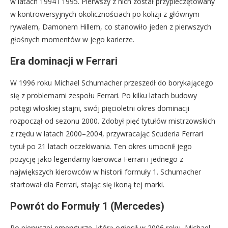
w latach 1994 i 1995. Pierwszy z nich został przypieczętowany
w kontrowersyjnych okolicznościach po kolizji z głównym
rywalem, Damonem Hillem, co stanowiło jeden z pierwszych
głośnych momentów w jego karierze.
Era dominacji w Ferrari
W 1996 roku Michael Schumacher przeszedł do borykającego
się z problemami zespołu Ferrari. Po kilku latach budowy
potęgi włoskiej stajni, swój pięcioletni okres dominacji
rozpoczął od sezonu 2000. Zdobył pięć tytułów mistrzowskich
z rzędu w latach 2000–2004, przywracając Scuderia Ferrari
tytuł po 21 latach oczekiwania. Ten okres umocnił jego
pozycję jako legendarny kierowca Ferrari i jednego z
największych kierowców w historii formuły 1. Schumacher
startował dla Ferrari, stając się ikoną tej marki.
Powrót do Formuły 1 (Mercedes)
Po pierwszej emeryturze, którą ogłosił w 2006 roku, Michael