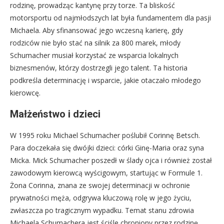
rodzinę, prowadząc kantynę przy torze. Ta bliskość
motorsportu od najmłodszych lat była fundamentem dla pasji
Michaela. Aby sfinansować jego wczesną karierę, gdy
rodziców nie było stać na silnik za 800 marek, młody
Schumacher musiał korzystać ze wsparcia lokalnych
biznesmenów, którzy dostrzegli jego talent. Ta historia
podkreśla determinację i wsparcie, jakie otaczało młodego
kierowcę.
Małżeństwo i dzieci
W 1995 roku Michael Schumacher poślubił Corinnę Betsch.
Para doczekała się dwójki dzieci: córki Ginę-Maria oraz syna
Micka. Mick Schumacher poszedł w ślady ojca i również został
zawodowym kierowcą wyścigowym, startując w Formule 1.
Żona Corinna, znana ze swojej determinacji w ochronie
prywatności męża, odgrywa kluczową rolę w jego życiu,
zwłaszcza po tragicznym wypadku. Temat stanu zdrowia
Michaela Schumachera jest ściśle chroniony przez rodzinę.