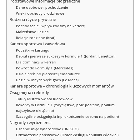
Podstawowe informacje biograficzne
Dane osobowe i pochodzenie
Wiek i obchody urodzinowe
Rodzina i życie prywatne
Pochodzenie i wpływ rodziny na karierę
Małżeństwo i dzieci
Relacje rodzinne (brat)
Kariera sportowa i zawodowa
Początki w kartingu
Debiut i pierwsze sukcesy w Formule 1 (Jordan, Benetton)
Era dominacji w Ferrari
Powrót do Formuły 1 (Mercedes)
Działalność po pierwszej emeryturze
Udział w innych wyścigach (Le Mans)
Kariera sportowa – chronologia kluczowych momentów
Osiągnięcia i rekordy
Tytuły Mistrza Świata Kierowców
Rekordy w Formule 1 (zwycięstwa, pole position, podium,
najszybsze okrążenia)
Szczególne osiągnięcia (np. ukończenie sezonu na podium)
Nagrody i wyróżnienia
Uznanie międzynarodowe (UNESCO)
Odznaczenia państwowe (Order Zasługi Republiki Włoskiej)