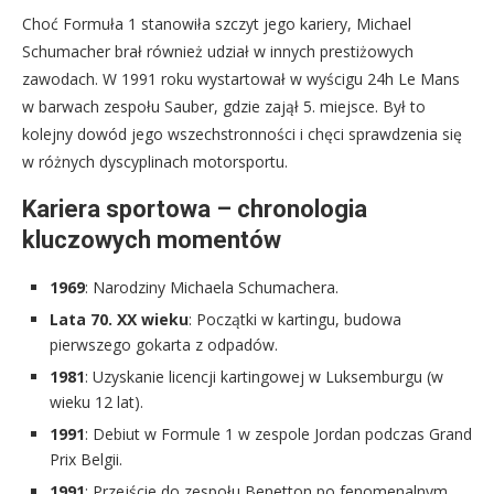
Choć Formuła 1 stanowiła szczyt jego kariery, Michael
Schumacher brał również udział w innych prestiżowych
zawodach. W 1991 roku wystartował w wyścigu 24h Le Mans
w barwach zespołu Sauber, gdzie zajął 5. miejsce. Był to
kolejny dowód jego wszechstronności i chęci sprawdzenia się
w różnych dyscyplinach motorsportu.
Kariera sportowa – chronologia
kluczowych momentów
1969
: Narodziny Michaela Schumachera.
Lata 70. XX wieku
: Początki w kartingu, budowa
pierwszego gokarta z odpadów.
1981
: Uzyskanie licencji kartingowej w Luksemburgu (w
wieku 12 lat).
1991
: Debiut w Formule 1 w zespole Jordan podczas Grand
Prix Belgii.
1991
: Przejście do zespołu Benetton po fenomenalnym