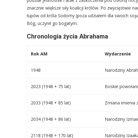
podział jednostek i atak z zaskoczenia pod osłoną noc
znacznie większe siły koalicji królów. Po zwycięstwie
łupów od króla Sodomy (poza udziałem dla swoich sojusz
Bóg, uczynił go bogatym.
Chronologia życia Abrahama
Rok AM
Wydarzenie
1948
Narodziny Abrah
2023 (1948 + 75 lat)
Boskie powołani
2033 (1948 + 85 lat)
Zmiana imienia
2034 (1948 + 86 lat)
Narodziny Izmae
2118 (1948 + 170 lat)
Narodziny Izaaka