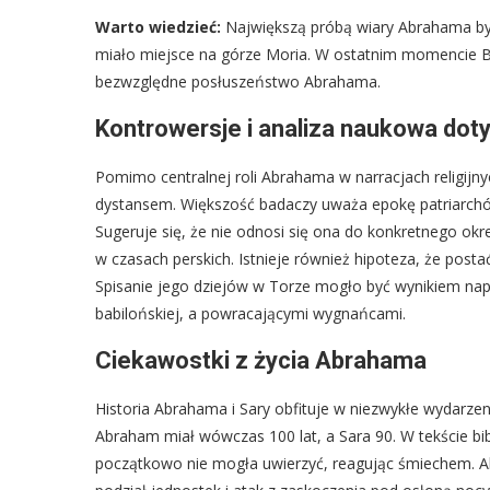
Warto wiedzieć:
Największą próbą wiary Abrahama był
miało miejsce na górze Moria. W ostatnim momencie Bó
bezwzględne posłuszeństwo Abrahama.
Kontrowersje i analiza naukowa do
Pomimo centralnej roli Abrahama w narracjach religij
dystansem. Większość badaczy uważa epokę patriarchów
Sugeruje się, że nie odnosi się ona do konkretnego okr
w czasach perskich. Istnieje również hipoteza, że pos
Spisanie jego dziejów w Torze mogło być wynikiem napi
babilońskiej, a powracającymi wygnańcami.
Ciekawostki z życia Abrahama
Historia Abrahama i Sary obfituje w niezwykłe wydarzen
Abraham miał wówczas 100 lat, a Sara 90. W tekście bib
początkowo nie mogła uwierzyć, reagując śmiechem. 