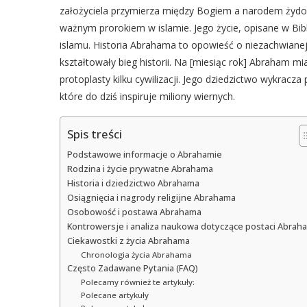
założyciela przymierza między Bogiem a narodem żydo
ważnym prorokiem w islamie. Jego życie, opisane w Bibl
islamu. Historia Abrahama to opowieść o niezachwianej
kształtowały bieg historii. Na [miesiąc rok] Abraham mi
protoplasty kilku cywilizacji. Jego dziedzictwo wykracz
które do dziś inspiruje miliony wiernych.
Spis treści
Podstawowe informacje o Abrahamie
Rodzina i życie prywatne Abrahama
Historia i dziedzictwo Abrahama
Osiągnięcia i nagrody religijne Abrahama
Osobowość i postawa Abrahama
Kontrowersje i analiza naukowa dotyczące postaci Abrah
Ciekawostki z życia Abrahama
Chronologia życia Abrahama
Często Zadawane Pytania (FAQ)
Polecamy również te artykuły:
Polecane artykuły