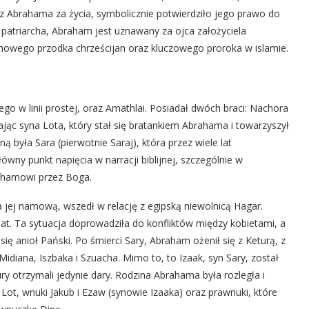
ez Abrahama za życia, symbolicznie potwierdziło jego prawo do
o patriarcha, Abraham jest uznawany za ojca założyciela
owego przodka chrześcijan oraz kluczowego proroka w islamie.
 w linii prostej, oraz Amathlai. Posiadał dwóch braci: Nachora
jąc syna Lota, który stał się bratankiem Abrahama i towarzyszył
 była Sara (pierwotnie Saraj), która przez wiele lat
ny punkt napięcia w narracji biblijnej, szczególnie w
rahamowi przez Boga.
jej namową, wszedł w relację z egipską niewolnicą Hagar.
at. Ta sytuacja doprowadziła do konfliktów między kobietami, a
 się anioł Pański. Po śmierci Sary, Abraham ożenił się z Keturą, z
idiana, Iszbaka i Szuacha. Mimo to, to Izaak, syn Sary, został
 otrzymali jedynie dary. Rodzina Abrahama była rozległa i
 Lot, wnuki Jakub i Ezaw (synowie Izaaka) oraz prawnuki, które