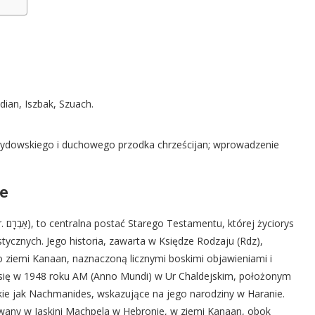
dian, Iszbak, Szuach.
ydowskiego i duchowego przodka chrześcijan; wprowadzenie
ie
rys
stycznych. Jego historia, zawarta w Księdze Rodzaju (Rdz),
ziemi Kanaan, naznaczoną licznymi boskimi objawieniami i
ł się w 1948 roku AM (Anno Mundi) w Ur Chaldejskim, położonym
kie jak Nachmanides, wskazujące na jego narodziny w Haranie.
owany w Jaskini Machpela w Hebronie, w ziemi Kanaan, obok