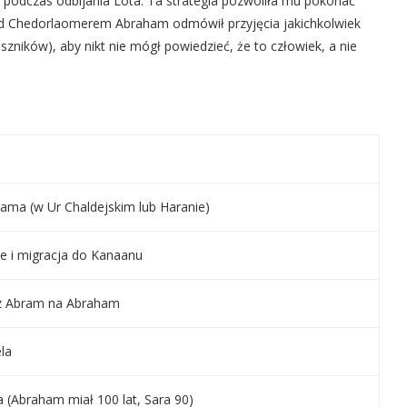
y podczas odbijania Lota. Ta strategia pozwoliła mu pokonać
 nad Chedorlaomerem Abraham odmówił przyjęcia jakichkolwiek
ników), aby nikt nie mógł powiedzieć, że to człowiek, a nie
ama (w Ur Chaldejskim lub Haranie)
e i migracja do Kanaanu
 z Abram na Abraham
la
 (Abraham miał 100 lat, Sara 90)