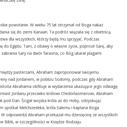
wnuczkę Dinę.
ie powołanie. W wieku 75 lat otrzymał od Boga nakaz
nia się do ziemi Kanaan. Ta podróż wiązała się z obietnicą
stwa dla wszystkich, którzy będą mu sprzyjać. Podczas
ę do Egiptu. Tam, z obawy o własne życie, poprosił Sarę, aby
o zabrania Sary na dwór faraona, co Bóg ukarał plagami
tów między pasterzami, Abraham zaproponował swojemu
 tereny nad Jordanem, w pobliżu Sodomy, podczas gdy Abraham
. Historia Abrahama obfituje w wydarzenia ukazujące jego odwagę
tu miast Jordanu przeciwko królowi Chedorlaomerowi, Abraham
ak pod Dan. Ścigał wojska króla aż do Hoby, odzyskując
am spotkał Melchizedeka, króla Salemu i kapłana Boga
 W odpowiedzi Abraham przekazał mu dziesięcinę ze wszystkich
w Biblii, w szczególności w Księdze Rodzaju.