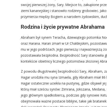
swojej pierwszej żony, Sary. Miejsce to, zakupione prz
ziemi kananejskiej i stanowiło rodzinny grobowiec. Jak
przymierza między Bogiem a narodem żydowskim, duch
Rodzina i życie prywatne Abrahama
Abraham był synem Teracha, dziewiątego potomka Noego
oraz Harana. Haran zmarł w Ur Chaldejskim, pozostawia
mu w jego podróżach. Jego pierwszą i najważniejszą żoną
pozostawała bezpłodna. Bezpłodność Sary stanowiła głów
kontekście obietnicy licznego potomstwa złożonej Ab
Z powodu długotrwałej bezpłodności Sary, Abraham, za 
Hagar urodziła mu syna Izmaela, gdy Abraham miał 86 l
Hagar ostatecznie uciekła na pustynię, gdzie objawił jej
którą miał sześciu synów: Zimrana, Jokszana, Medana, M
jego głównym spadkobiercą, podczas gdy synowie Ketury
obejmowała ważne postacie biblijne, takie jak bratanek