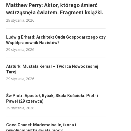
Matthew Perry: Aktor, którego śmierć
wstrząsnęła światem. Fragment książki.
29 stycznia, 2026
Ludwig Erhard: Architekt Cudu Gospodarczego czy
Współpracownik Nazistów?
29 stycznia, 2026
Atatürk: Mustafa Kemal – Twórca Nowoczesnej
Turcji
29 stycznia, 2026
Św Piotr: Apostoł, Rybak, Skała Kościoła. Piotr i
Paweł (29 czerwca)
29 stycznia, 2026
Coco Chanel: Mademoiselle, ikona i
rewolucjonistka świata mody