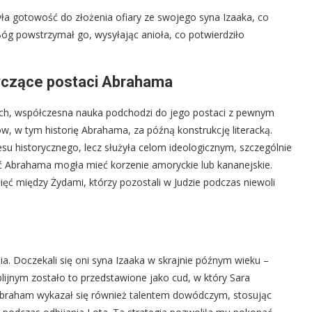
a gotowość do złożenia ofiary ze swojego syna Izaaka, co
g powstrzymał go, wysyłając anioła, co potwierdziło
tyczące postaci Abrahama
nych, współczesna nauka podchodzi do jego postaci z pewnym
, w tym historię Abrahama, za późną konstrukcję literacką.
esu historycznego, lecz służyła celom ideologicznym, szczególnie
tać Abrahama mogła mieć korzenie amoryckie lub kananejskie.
ęć między Żydami, którzy pozostali w Judzie podczas niewoli
ia. Doczekali się oni syna Izaaka w skrajnie późnym wieku –
lijnym zostało to przedstawione jako cud, w który Sara
Abraham wykazał się również talentem dowódczym, stosując