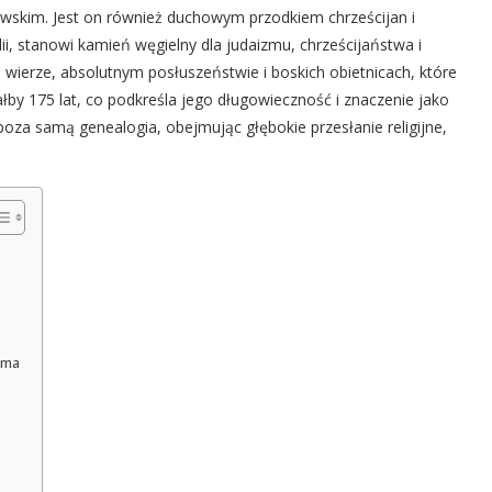
wskim. Jest on również duchowym przodkiem chrześcijan i
ii, stanowi kamień węgielny dla judaizmu, chrześcijaństwa i
 wierze, absolutnym posłuszeństwie i boskich obietnicach, które
ałby 175 lat, co podkreśla jego długowieczność i znaczenie jako
a poza samą genealogia, obejmując głębokie przesłanie religijne,
ama