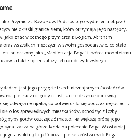
ahama
jako Przymierze Kawałków. Podczas tego wydarzenia objawił
yzyjnie określił granice ziemi, którą otrzymają jego następcy,
ów. Jako znak wiecznego przymierza z Bogiem, Abraham
ela oraz wszystkich mężczyzn w swoim gospodarstwie, co stało
 Jest on czczony jako „Manifestacja Boga” i twórca monoteizmu
i Druzów, a także ojciec założyciel narodu żydowskiego.
zykładem jest jego przyjęcie trzech nieznajomych (posłańców
nia posiłku z cielęciny i ciast, za co otrzymał ponowną
 się odwagą i empatią, co potwierdziło się podczas negocjacji z
ię o los sprawiedliwych mieszkańców, schodząc z liczby
h Bóg byłby gotów oszczędzić miasto. Największą próbą jego
o syna Izaaka na górze Moria na polecenie Boga. W ostatniej
iło jego absolutną bojaźń bożą i posłuszeństwo woli Boga.