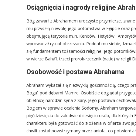
Osiągnięcia i nagrody religijne Abr
Bóg zawarł z Abrahamem uroczyste przymierze, znane 
mu przyszłą niewolę jego potomstwa w Egipcie oraz prec
obejmującą terytoria m.in. Kenitów, Hetytów i Amoryt
wprowadził rytuał obrzezania. Poddał mu siebie, Izma
się fundamentem tożsamości religijnej jego potomków.
w wierze Baháʼí, trzeci prorok-rzecznik (natiq) w religi
Osobowość i postawa Abrahama
Abraham wykazał się niezwykłą gościnnością, czego pr
Boga) pod dębami Mamre. Osobiście doglądał przygotowa
obietnicę narodzin syna z Sary. Jego postawa cechowała
Bogiem w sprawie ocalenia Sodomy. Abraham targował s
pięćdziesięciu do zaledwie dziesięciu osób, dla któryc
charakteru była gotowość do złożenia w ofierze swojeg
chwili został powstrzymany przez anioła, co potwierdz