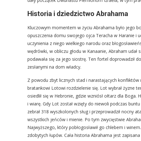
dały początek Dwunastu Plemionom Izraela, w tym pra
Historia i dziedzictwo Abrahama
Kluczowym momentem w życiu Abrahama było jego bosk
opuszczenia domu swojego ojca Teracha w Haranie i uda
uczynienia z niego wielkiego narodu oraz błogosławień
wędrówki, w obliczu głodu w Kanaanie, Abraham udał si
podawała się za jego siostrę. Ten fortel doprowadził d
zesłanymi na dom władcy.
Z powodu zbyt licznych stad i narastających konflik
bratankowi Lotowi rozdzielenie się. Lot wybrał żyzne
osiedlił się w Hebronie, gdzie wzniósł ołtarz dla Boga
i wiarę. Gdy Lot został wzięty do niewoli podczas bun
zebrał 318 wyszkolonych sług i przeprowadził nocny at
wszystkich jeńców i mienie. Po tym zwycięstwie Abrah
Najwyższego, który pobłogosławił go chlebem i winem.
zdobytych łupów. Cała historia Abrahama jest zapisana 