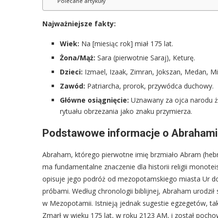
Polecane artykuły
Najważniejsze fakty:
Wiek:
Na [miesiąc rok] miał 175 lat.
Żona/Mąż:
Sara (pierwotnie Saraj), Keturę.
Dzieci:
Izmael, Izaak, Zimran, Jokszan, Medan, Mi
Zawód:
Patriarcha, prorok, przywódca duchowy.
Główne osiągnięcie:
Uznawany za ojca narodu ż
rytuału obrzezania jako znaku przymierza.
Podstawowe informacje o Abraham
Abraham, którego pierwotne imię brzmiało Abram (hebr. אַבְרָם), to centralna postać Starego Testamentu, której życio
ma fundamentalne znaczenie dla historii religii monotei
opisuje jego podróż od mezopotamskiego miasta Ur do 
próbami. Według chronologii biblijnej, Abraham urodzi
w Mezopotamii. Istnieją jednak sugestie egzegetów, ta
Zmarł w wieku 175 lat, w roku 2123 AM, i został poch