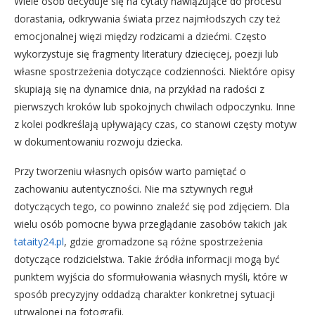
Wiele osób decyduje się na cytaty nawiązujące do procesu
dorastania, odkrywania świata przez najmłodszych czy też
emocjonalnej więzi między rodzicami a dziećmi. Często
wykorzystuje się fragmenty literatury dziecięcej, poezji lub
własne spostrzeżenia dotyczące codzienności. Niektóre opisy
skupiają się na dynamice dnia, na przykład na radości z
pierwszych kroków lub spokojnych chwilach odpoczynku. Inne
z kolei podkreślają upływający czas, co stanowi częsty motyw
w dokumentowaniu rozwoju dziecka.
Przy tworzeniu własnych opisów warto pamiętać o
zachowaniu autentyczności. Nie ma sztywnych reguł
dotyczących tego, co powinno znaleźć się pod zdjęciem. Dla
wielu osób pomocne bywa przeglądanie zasobów takich jak
tataity24.pl
, gdzie gromadzone są różne spostrzeżenia
dotyczące rodzicielstwa. Takie źródła informacji mogą być
punktem wyjścia do sformułowania własnych myśli, które w
sposób precyzyjny oddadzą charakter konkretnej sytuacji
utrwalonej na fotografii.