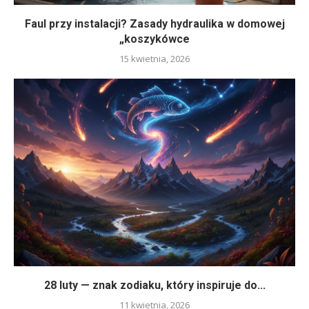
Faul przy instalacji? Zasady hydraulika w domowej
„koszykówce
15 kwietnia, 2026
28 luty — znak zodiaku, który inspiruje do...
11 kwietnia, 2026