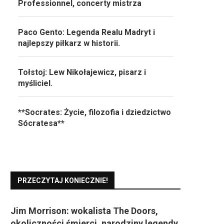
Professionnel, concerty mistrza
Paco Gento: Legenda Realu Madryt i
najlepszy piłkarz w historii.
Tołstoj: Lew Nikołajewicz, pisarz i
myśliciel.
**Socrates: Życie, filozofia i dziedzictwo
Sócratesa**
PRZECZYTAJ KONIECZNIE!
Jim Morrison: wokalista The Doors,
okoliczności śmierci, narodziny legendy