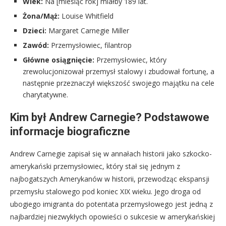
Wiek:
Na [miesiąc rok] miałby 189 lat.
Żona/Mąż:
Louise Whitfield
Dzieci:
Margaret Carnegie Miller
Zawód:
Przemysłowiec, filantrop
Główne osiągnięcie:
Przemysłowiec, który
zrewolucjonizował przemysł stalowy i zbudował fortunę, a
następnie przeznaczył większość swojego majątku na cele
charytatywne.
Kim był Andrew Carnegie? Podstawowe
informacje biograficzne
Andrew Carnegie zapisał się w annałach historii jako szkocko-
amerykański przemysłowiec, który stał się jednym z
najbogatszych Amerykanów w historii, przewodząc ekspansji
przemysłu stalowego pod koniec XIX wieku. Jego droga od
ubogiego imigranta do potentata przemysłowego jest jedną z
najbardziej niezwykłych opowieści o sukcesie w amerykańskiej