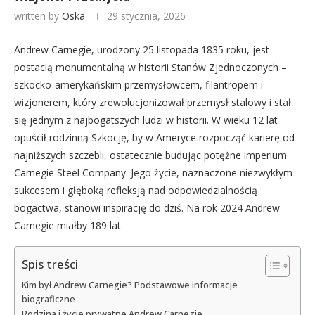
written by
Oska
29 stycznia, 2026
Andrew Carnegie, urodzony 25 listopada 1835 roku, jest
postacią monumentalną w historii Stanów Zjednoczonych –
szkocko-amerykańskim przemysłowcem, filantropem i
wizjonerem, który zrewolucjonizował przemysł stalowy i stał
się jednym z najbogatszych ludzi w historii. W wieku 12 lat
opuścił rodzinną Szkocję, by w Ameryce rozpocząć karierę od
najniższych szczebli, ostatecznie budując potężne imperium
Carnegie Steel Company. Jego życie, naznaczone niezwykłym
sukcesem i głęboką refleksją nad odpowiedzialnością
bogactwa, stanowi inspirację do dziś. Na rok 2024 Andrew
Carnegie miałby 189 lat.
Spis treści
Kim był Andrew Carnegie? Podstawowe informacje
biograficzne
Rodzina i życie prywatne Andrew Carnegie