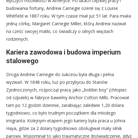
lepszych możliwości w Ameryce. Po latach ciężkiej pracy i
budowania fortuny, Andrew Carnegie ożenił się z Louise
Whitfield w 1887 roku. W tym czasie miał już 51 lat. Para miała
jedną córkę, Margaret Carnegie Miller, którą Andrew nazwał
na cześć swojej matki, co świadczy o silnych więziach
rodzinnych.
Kariera zawodowa i budowa imperium
stalowego
Droga Andrew Carnegie do sukcesu była długa i pełna
wyzwań. W 1848 roku, tuż po przybyciu do Stanów
Zjednoczonych, rozpoczął pracę jako „bobbin boy” (chłopiec
od szpulek) w fabryce bawełny Anchor Cotton Mills. Pracował
tam po 12 godzin dziennie, zarabiając zaledwie 1,20 dolara
tygodniowo, co było trudnym początkiem dla młodego
imigranta. Kolejnym etapem jego kariery była praca u Johna
Haya, gdzie za 2 dolary tygodniowo obsługiwał mały silnik
parowy. Wspominał to jako traumatyczne doświadczenie, gdyż