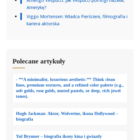
Amerigo Vespucci: Jak Vespucci pomógł nazwać
Amerykę?
Viggo Mortensen: Władca Pierścieni, filmografia i
kariera aktorska
Polecane artykuły
- **A minimalist, luxurious aesthetic:** Think clean
lines, premium textures, and a refined color palette (e.g.,
soft golds, rose golds, muted pastels, or deep, rich jewel
tones).
Hugh Jackman: Aktor, Wolverine, ikona Hollywood –
biografia
Yul Brynner – biografia ikony kina i gwiazdy