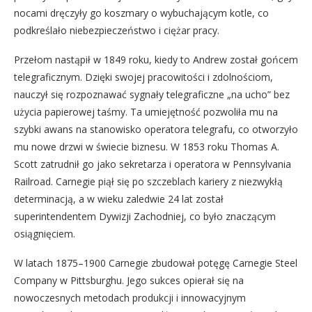
nocami dręczyły go koszmary o wybuchającym kotle, co
podkreślało niebezpieczeństwo i ciężar pracy.
Przełom nastąpił w 1849 roku, kiedy to Andrew został gońcem
telegraficznym. Dzięki swojej pracowitości i zdolnościom,
nauczył się rozpoznawać sygnały telegraficzne „na ucho” bez
użycia papierowej taśmy. Ta umiejętność pozwoliła mu na
szybki awans na stanowisko operatora telegrafu, co otworzyło
mu nowe drzwi w świecie biznesu. W 1853 roku Thomas A.
Scott zatrudnił go jako sekretarza i operatora w Pennsylvania
Railroad. Carnegie piął się po szczeblach kariery z niezwykłą
determinacją, a w wieku zaledwie 24 lat został
superintendentem Dywizji Zachodniej, co było znaczącym
osiągnięciem.
W latach 1875–1900 Carnegie zbudował potęgę Carnegie Steel
Company w Pittsburghu. Jego sukces opierał się na
nowoczesnych metodach produkcji i innowacyjnym