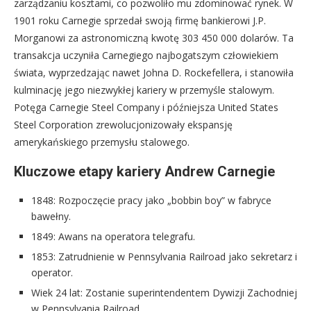
zarządzaniu kosztami, co pozwoliło mu zdominować rynek. W
1901 roku Carnegie sprzedał swoją firmę bankierowi J.P.
Morganowi za astronomiczną kwotę 303 450 000 dolarów. Ta
transakcja uczyniła Carnegiego najbogatszym człowiekiem
świata, wyprzedzając nawet Johna D. Rockefellera, i stanowiła
kulminację jego niezwykłej kariery w przemyśle stalowym.
Potęga Carnegie Steel Company i późniejsza United States
Steel Corporation zrewolucjonizowały ekspansję
amerykańskiego przemysłu stalowego.
Kluczowe etapy kariery Andrew Carnegie
1848: Rozpoczęcie pracy jako „bobbin boy” w fabryce
bawełny.
1849: Awans na operatora telegrafu.
1853: Zatrudnienie w Pennsylvania Railroad jako sekretarz i
operator.
Wiek 24 lat: Zostanie superintendentem Dywizji Zachodniej
w Pennsylvania Railroad.