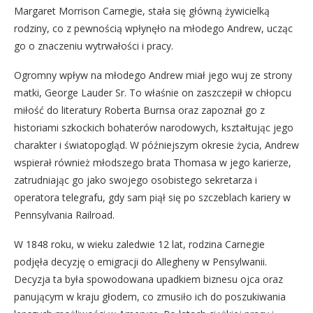
Margaret Morrison Carnegie, stała się główną żywicielką
rodziny, co z pewnością wpłynęło na młodego Andrew, ucząc
go o znaczeniu wytrwałości i pracy.
Ogromny wpływ na młodego Andrew miał jego wuj ze strony
matki, George Lauder Sr. To właśnie on zaszczepił w chłopcu
miłość do literatury Roberta Burnsa oraz zapoznał go z
historiami szkockich bohaterów narodowych, kształtując jego
charakter i światopogląd. W późniejszym okresie życia, Andrew
wspierał również młodszego brata Thomasa w jego karierze,
zatrudniając go jako swojego osobistego sekretarza i
operatora telegrafu, gdy sam piął się po szczeblach kariery w
Pennsylvania Railroad.
W 1848 roku, w wieku zaledwie 12 lat, rodzina Carnegie
podjęła decyzję o emigracji do Allegheny w Pensylwanii.
Decyzja ta była spowodowana upadkiem biznesu ojca oraz
panującym w kraju głodem, co zmusiło ich do poszukiwania