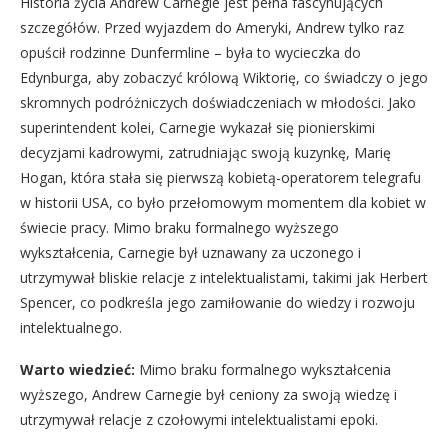
Historia życia Andrew Carnegie jest pełna fascynujących
szczegółów. Przed wyjazdem do Ameryki, Andrew tylko raz
opuścił rodzinne Dunfermline – była to wycieczka do
Edynburga, aby zobaczyć królową Wiktorię, co świadczy o jego
skromnych podróżniczych doświadczeniach w młodości. Jako
superintendent kolei, Carnegie wykazał się pionierskimi
decyzjami kadrowymi, zatrudniając swoją kuzynkę, Marię
Hogan, która stała się pierwszą kobietą-operatorem telegrafu
w historii USA, co było przełomowym momentem dla kobiet w
świecie pracy. Mimo braku formalnego wyższego
wykształcenia, Carnegie był uznawany za uczonego i
utrzymywał bliskie relacje z intelektualistami, takimi jak Herbert
Spencer, co podkreśla jego zamiłowanie do wiedzy i rozwoju
intelektualnego.
Warto wiedzieć:
Mimo braku formalnego wykształcenia
wyższego, Andrew Carnegie był ceniony za swoją wiedzę i
utrzymywał relacje z czołowymi intelektualistami epoki.