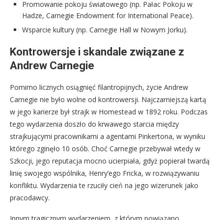
Promowanie pokoju światowego (np. Pałac Pokoju w
Hadze, Carnegie Endowment for International Peace).
Wsparcie kultury (np. Carnegie Hall w Nowym Jorku).
Kontrowersje i skandale związane z
Andrew Carnegie
Pomimo licznych osiągnięć filantropijnych, życie Andrew
Carnegie nie było wolne od kontrowersji. Najczarniejszą kartą
w jego karierze był strajk w Homestead w 1892 roku. Podczas
tego wydarzenia doszło do krwawego starcia między
strajkującymi pracownikami a agentami Pinkertona, w wyniku
którego zginęło 10 osób. Choć Carnegie przebywał wtedy w
Szkocji, jego reputacja mocno ucierpiała, gdyż popierał twardą
linię swojego wspólnika, Henry’ego Fricka, w rozwiązywaniu
konfliktu. Wydarzenia te rzuciły cień na jego wizerunek jako
pracodawcy.
Innym tragicznym wydarzeniem, z którym powiązano