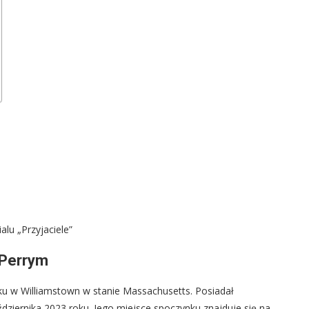
alu „Przyjaciele”
 Perrym
oku w Williamstown w stanie Massachusetts. Posiadał
dziernika 2023 roku. Jego miejsce spoczynku znajduje się na