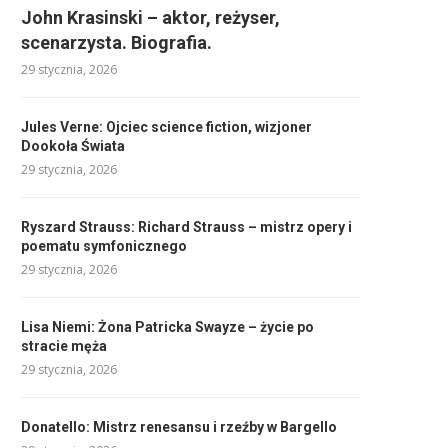
John Krasinski – aktor, reżyser,
scenarzysta. Biografia.
29 stycznia, 2026
Jules Verne: Ojciec science fiction, wizjoner
Dookoła Świata
29 stycznia, 2026
Ryszard Strauss: Richard Strauss – mistrz opery i
poematu symfonicznego
29 stycznia, 2026
Lisa Niemi: Żona Patricka Swayze – życie po
stracie męża
29 stycznia, 2026
Donatello: Mistrz renesansu i rzeźby w Bargello