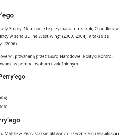
y’ego
rody Emmy. Nominacje te przyznano mu za rolę Chandlera w
incy w serialu „The West Wing” (2003, 2004), a także za
y” (2006).
very”, przyznaną przez Biuro Narodowej Polityki Kontroli
żowanie w pomoc osobom uzależnionym.
Perry’ego
004)
006)
rry’ego
, Matthew Perry stał się aktywnym rzecznikiem rehabilitacji i