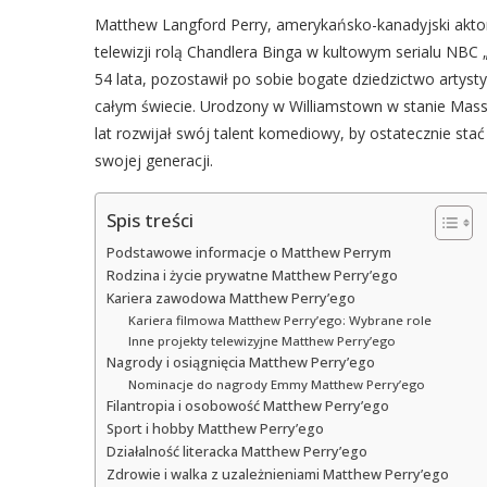
Matthew Langford Perry, amerykańsko-kanadyjski aktor, 
telewizji rolą Chandlera Binga w kultowym serialu NBC „
54 lata, pozostawił po sobie bogate dziedzictwo artysty
całym świecie. Urodzony w Williamstown w stanie Mass
lat rozwijał swój talent komediowy, by ostatecznie stać
swojej generacji.
Spis treści
Podstawowe informacje o Matthew Perrym
Rodzina i życie prywatne Matthew Perry’ego
Kariera zawodowa Matthew Perry’ego
Kariera filmowa Matthew Perry’ego: Wybrane role
Inne projekty telewizyjne Matthew Perry’ego
Nagrody i osiągnięcia Matthew Perry’ego
Nominacje do nagrody Emmy Matthew Perry’ego
Filantropia i osobowość Matthew Perry’ego
Sport i hobby Matthew Perry’ego
Działalność literacka Matthew Perry’ego
Zdrowie i walka z uzależnieniami Matthew Perry’ego