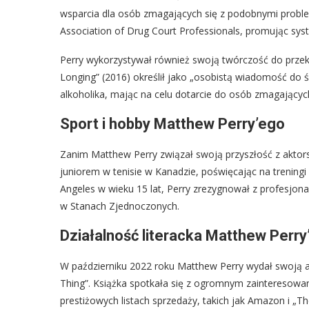
wsparcia dla osób zmagających się z podobnymi problem
Association of Drug Court Professionals, promując sy
Perry wykorzystywał również swoją twórczość do przek
Longing” (2016) określił jako „osobistą wiadomość do 
alkoholika, mając na celu dotarcie do osób zmagający
Sport i hobby Matthew Perry’ego
Zanim Matthew Perry związał swoją przyszłość z akto
juniorem w tenisie w Kanadzie, poświęcając na trening
Angeles w wieku 15 lat, Perry zrezygnował z profesjona
w Stanach Zjednoczonych.
Działalność literacka Matthew Perry
W październiku 2022 roku Matthew Perry wydał swoją au
Thing”. Książka spotkała się z ogromnym zainteresowani
prestiżowych listach sprzedaży, takich jak Amazon i „T