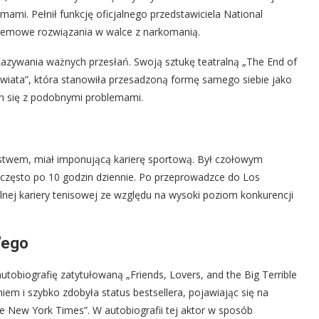
ami. Pełnił funkcję oficjalnego przedstawiciela National
stemowe rozwiązania w walce z narkomanią.
azywania ważnych przesłań. Swoją sztukę teatralną „The End of
świata”, która stanowiła przesadzoną formę samego siebie jako
ch się z podobnymi problemami.
rstwem, miał imponującą karierę sportową. Był czołowym
i często po 10 godzin dziennie. Po przeprowadzce do Los
lnej kariery tenisowej ze względu na wysoki poziom konkurencji
’ego
tobiografię zatytułowaną „Friends, Lovers, and the Big Terrible
em i szybko zdobyła status bestsellera, pojawiając się na
he New York Times”. W autobiografii tej aktor w sposób