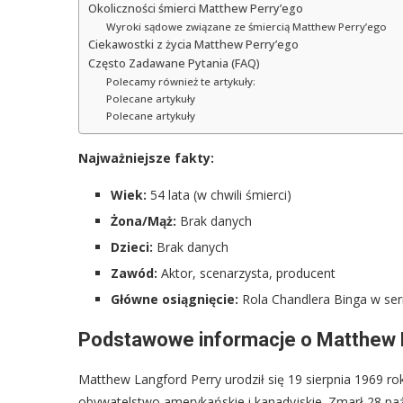
Okoliczności śmierci Matthew Perry’ego
Wyroki sądowe związane ze śmiercią Matthew Perry’ego
Ciekawostki z życia Matthew Perry’ego
Często Zadawane Pytania (FAQ)
Polecamy również te artykuły:
Polecane artykuły
Polecane artykuły
Najważniejsze fakty:
Wiek:
54 lata (w chwili śmierci)
Żona/Mąż:
Brak danych
Dzieci:
Brak danych
Zawód:
Aktor, scenarzysta, producent
Główne osiągnięcie:
Rola Chandlera Binga w seri
Podstawowe informacje o Matthew
Matthew Langford Perry urodził się 19 sierpnia 1969 r
obywatelstwo amerykańskie i kanadyjskie. Zmarł 28 paź