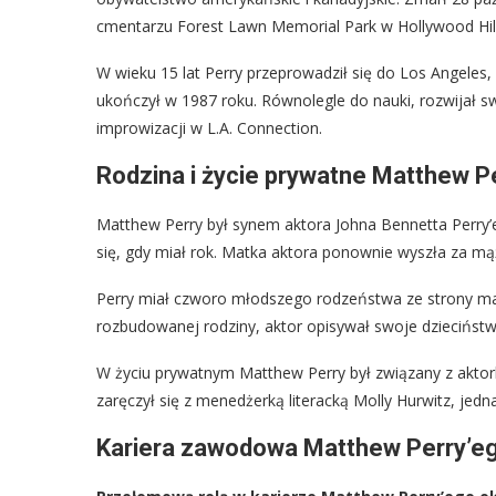
cmentarzu Forest Lawn Memorial Park w Hollywood Hills
W wieku 15 lat Perry przeprowadził się do Los Angeles
ukończył w 1987 roku. Równolegle do nauki, rozwijał s
improwizacji w L.A. Connection.
Rodzina i życie prywatne Matthew P
Matthew Perry był synem aktora Johna Bennetta Perry’eg
się, gdy miał rok. Matka aktora ponownie wyszła za mą
Perry miał czworo młodszego rodzeństwa ze strony mat
rozbudowanej rodziny, aktor opisywał swoje dzieciństw
W życiu prywatnym Matthew Perry był związany z aktork
zaręczył się z menedżerką literacką Molly Hurwitz, jedn
Kariera zawodowa Matthew Perry’e