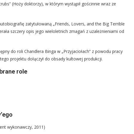
Scrubs” (Hoży doktorzy), w którym wystąpił gościnnie wraz ze
tobiografię zatytułowaną „Friends, Lovers, and the Big Terrible
ierała szczery opis jego wieloletnich zmagań z uzależnieniami od
ępny do roli Chandlera Binga w „Przyjaciołach” z powodu pracy
tego projektu dołączył do obsady kultowej produkcji.
brane role
y’ego
cent wykonawczy, 2011)