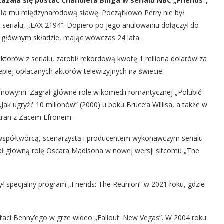
zała się postać Chandlera Binga w serialu NBC „Friends”,
sła mu międzynarodową sławę. Początkowo Perry nie był
 serialu, „LAX 2194”. Dopiero po jego anulowaniu dołączył do
w głównym składzie, mając wówczas 24 lata.
ktorów z serialu, zarobił rekordową kwotę 1 miliona dolarów za
epiej opłacanych aktorów telewizyjnych na świecie.
 kinowymi. Zagrał główne role w komedii romantycznej „Polubić
„Jak ugryźć 10 milionów” (2000) u boku Bruce’a Willisa, a także w
ekran z Zacem Efronem.
ł współtwórcą, scenarzystą i producentem wykonawczym serialu
grał główną rolę Oscara Madisona w nowej wersji sitcomu „The
ył specjalny program „Friends: The Reunion” w 2021 roku, gdzie
aci Benny’ego w grze wideo „Fallout: New Vegas”. W 2004 roku