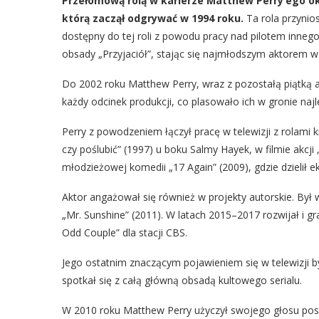
Przełomową rolą w karierze Matthew Perry’ego oka
którą zaczął odgrywać w 1994 roku.
Ta rola przynio
dostępny do tej roli z powodu pracy nad pilotem innego
obsady „Przyjaciół”, stając się najmłodszym aktorem 
Do 2002 roku Matthew Perry, wraz z pozostałą piątką a
każdy odcinek produkcji, co plasowało ich w gronie najl
Perry z powodzeniem łączył pracę w telewizji z rolami
czy poślubić” (1997) u boku Salmy Hayek, w filmie akcji 
młodzieżowej komedii „17 Again” (2009), gdzie dzielił 
Aktor angażował się również w projekty autorskie. By
„Mr. Sunshine” (2011). W latach 2015–2017 rozwijał i 
Odd Couple” dla stacji CBS.
Jego ostatnim znaczącym pojawieniem się w telewizji b
spotkał się z całą główną obsadą kultowego serialu.
W 2010 roku Matthew Perry użyczył swojego głosu post