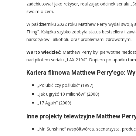
zadebiutował jako reżyser, realizując odcinek serialu „
swoim ojcem.
W październiku 2022 roku Matthew Perry wydał swoją au
Thing”. Książka szybko zdobyła status bestsellera i zaw
narkotyków i alkoholu oraz problemami zdrowotnymi.
Warto wiedzieć:
Matthew Perry był pierwotnie niedost
nad pilotem serialu „LAX 2194”. Dopiero po upadku tam
Kariera filmowa Matthew Perry’ego: Wy
„Polubić czy poślubić” (1997)
„Jak ugryźć 10 milionów” (2000)
„17 Again” (2009)
Inne projekty telewizyjne Matthew Perr
„Mr. Sunshine” (współtwórca, scenarzysta, produ