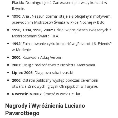
Plácido Domingo i José Carrerasem; pierwszy koncert w
Rzymie.
1990:
Aria „Nessun dorma” staje się oficjalnym motywem
przewodnim Mistrzostw Świata w Piłce Nożnej w BBC.
1990, 1994, 1998, 2002:
Udział w projektach związanych z
Mistrzostwami Świata FIFA.
1992:
Zainicjowanie cyklu koncertów „Pavarotti & Friends”
w Modenie.
2000:
Rozwód z Aduą Veroni.
2003:
Drugie małżeństwo z Nicolettą Mantovani.
Lipiec 2006:
Diagnoza raka trzustki.
2006:
Ostatni publiczny występ podczas ceremonii
otwarcia Zimowych Igrzysk Olimpijskich w Turynie.
6 września 2007:
Śmierć w wieku 71 lat.
Nagrody i Wyróżnienia Luciano
Pavarottiego