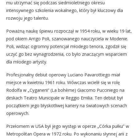
mu utrzymać się podczas siedmioletniego okresu
intensywnego szkolenia wokalnego, który był kluczowy dla
rozwoju jego talentu.
Poważną naukę śpiewu rozpoczął w 1954 roku, w wieku 19 lat,
pod okiem Arrigo Poli, szanowanego nauczyciela w Modenie.
Poli, widząc ogromny potencjał młodego tenora, zgodził się
uczyć go bez wynagrodzenia, co było znaczącym wsparciem
dla młodego artysty.
Profesjonalny debiut operowy Luciano Pavarottiego miał
miejsce w kwietniu 1961 roku. Wówczas wcielił się w rolę
Rodolfa w „Cyganerii” (La bohème) Giacomo Pucciniego na
deskach Teatro Municipale w Reggio Emilia. Ten debiut był
początkiem jego błyskotliwej kariery na światowych scenach
operowych.
Przełomem w USA był jego występ w operze „Córka pułku” w
Metropolitan Opera w 1972 roku. Po wykonaniu słynnej arii z