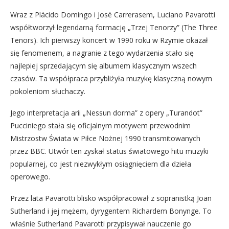
Wraz z Plácido Domingo i José Carrerasem, Luciano Pavarotti
współtworzył legendarną formację „Trzej Tenorzy” (The Three
Tenors). Ich pierwszy koncert w 1990 roku w Rzymie okazał
się fenomenem, a nagranie z tego wydarzenia stało się
najlepiej sprzedającym się albumem klasycznym wszech
czasów. Ta współpraca przybliżyła muzykę klasyczną nowym
pokoleniom słuchaczy.
Jego interpretacja arii „Nessun dorma” z opery „Turandot”
Pucciniego stała się oficjalnym motywem przewodnim
Mistrzostw Świata w Piłce Nożnej 1990 transmitowanych
przez BBC. Utwór ten zyskał status światowego hitu muzyki
popularnej, co jest niezwykłym osiągnięciem dla dzieła
operowego.
Przez lata Pavarotti blisko współpracował z sopranistką Joan
Sutherland i jej mężem, dyrygentem Richardem Bonynge. To
właśnie Sutherland Pavarotti przypisywał nauczenie go