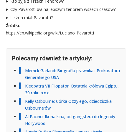
Kto żyje z Trzech Tenorów?
Czy Pavarotti był najlepszym tenorem wszech czasów?
Ile żon miał Pavarotti?
Źródła:
https://en.wikipedia.org/wiki/Luciano_Pavarotti
Polecamy również te artykuły:
Merrick Garland: Biografia prawnika i Prokuratora
Generalnego USA
Kleopatra VII Filopator: Ostatnia królowa Egiptu,
30 roku p.n.e.
Kelly Osbourne: Córka Ozzy'ego, dziedziczka
Osbourne'ów.
Al Pacino: Ikona kina, od gangstera do legendy
Hollywood
Austin Butler: Filmografia, kariera i życie