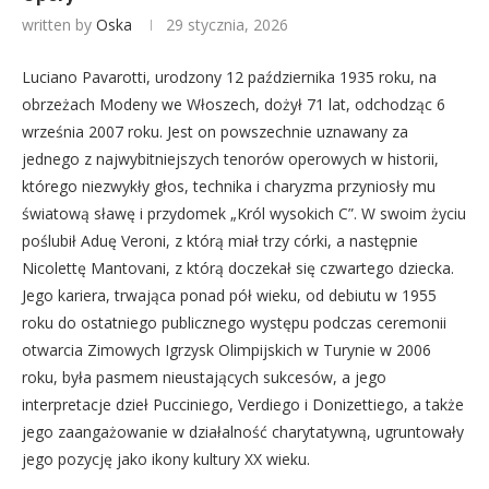
written by
Oska
29 stycznia, 2026
Luciano Pavarotti, urodzony 12 października 1935 roku, na
obrzeżach Modeny we Włoszech, dożył 71 lat, odchodząc 6
września 2007 roku. Jest on powszechnie uznawany za
jednego z najwybitniejszych tenorów operowych w historii,
którego niezwykły głos, technika i charyzma przyniosły mu
światową sławę i przydomek „Król wysokich C”. W swoim życiu
poślubił Aduę Veroni, z którą miał trzy córki, a następnie
Nicolettę Mantovani, z którą doczekał się czwartego dziecka.
Jego kariera, trwająca ponad pół wieku, od debiutu w 1955
roku do ostatniego publicznego występu podczas ceremonii
otwarcia Zimowych Igrzysk Olimpijskich w Turynie w 2006
roku, była pasmem nieustających sukcesów, a jego
interpretacje dzieł Pucciniego, Verdiego i Donizettiego, a także
jego zaangażowanie w działalność charytatywną, ugruntowały
jego pozycję jako ikony kultury XX wieku.