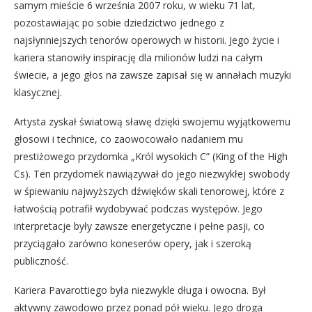
samym mieście 6 września 2007 roku, w wieku 71 lat,
pozostawiając po sobie dziedzictwo jednego z
najsłynniejszych tenorów operowych w historii. Jego życie i
kariera stanowiły inspirację dla milionów ludzi na całym
świecie, a jego głos na zawsze zapisał się w annałach muzyki
klasycznej.
Artysta zyskał światową sławę dzięki swojemu wyjątkowemu
głosowi i technice, co zaowocowało nadaniem mu
prestiżowego przydomka „Król wysokich C” (King of the High
Cs). Ten przydomek nawiązywał do jego niezwykłej swobody
w śpiewaniu najwyższych dźwięków skali tenorowej, które z
łatwością potrafił wydobywać podczas występów. Jego
interpretacje były zawsze energetyczne i pełne pasji, co
przyciągało zarówno koneserów opery, jak i szeroką
publiczność.
Kariera Pavarottiego była niezwykle długa i owocna. Był
aktywny zawodowo przez ponad pół wieku. Jego droga