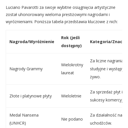
Luciano Pavarotti za swoje wybitne osiągnięcia artystyczne
został uhonorowany wieloma prestiżowymi nagrodami i
wyróżnieniami. Poniższa tabela przedstawia kluczowe z nich:
Rok (jeśli
Nagroda/Wyróżnienie
Kategoria/Znacze
dostępny)
Za liczne nagrania
Wielokrotny
Nagrody Grammy
studyjne i występy n
laureat
żywo.
Za sprzedaż płyt i
Złote i platynowe płyty
Wieloletnie
sukcesy komercyjne
Medal Nansena
Za działalność na rz
Nie podano
(UNHCR)
uchodźców.