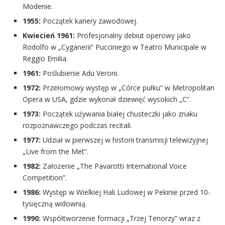
Modenie.
1955:
Początek kariery zawodowej.
Kwiecień 1961:
Profesjonalny debiut operowy jako
Rodolfo w „Cyganerii” Pucciniego w Teatro Municipale w
Reggio Emilia.
1961:
Poślubienie Adu Veroni.
1972:
Przełomowy występ w „Córce pułku” w Metropolitan
Opera w USA, gdzie wykonał dziewięć wysokich „C”.
1973:
Początek używania białej chusteczki jako znaku
rozpoznawczego podczas recitali.
1977:
Udział w pierwszej w historii transmisji telewizyjnej
„Live from the Met”.
1982:
Założenie „The Pavarotti International Voice
Competition”.
1986:
Występ w Wielkiej Hali Ludowej w Pekinie przed 10-
tysięczną widownią.
1990:
Współtworzenie formacji „Trzej Tenorzy” wraz z