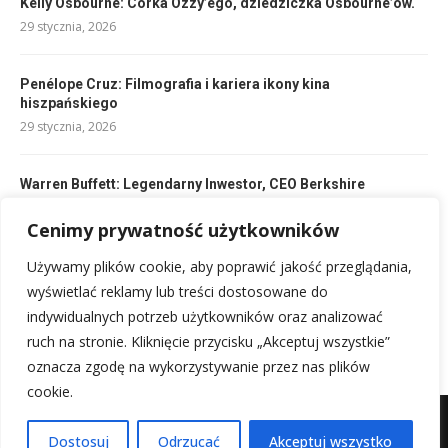
Kelly Osbourne: Córka Ozzy’ego, dziedziczka Osbourne’ów.
29 stycznia, 2026
Penélope Cruz: Filmografia i kariera ikony kina
hiszpańskiego
29 stycznia, 2026
Warren Buffett: Legendarny Inwestor, CEO Berkshire
Hathaway
Cenimy prywatność użytkowników
29 stycznia, 2026
Używamy plików cookie, aby poprawić jakość przeglądania,
Liza Minnelli: Życie ikony Broadwayu i Hollywood
wyświetlać reklamy lub treści dostosowane do
29 stycznia, 2026
indywidualnych potrzeb użytkowników oraz analizować
ruch na stronie. Kliknięcie przycisku „Akceptuj wszystkie”
oznacza zgodę na wykorzystywanie przez nas plików
cookie.
Mapa witryny
Kontakt z nami
Dostosuj
Odrzucać
Akceptuj wszystko