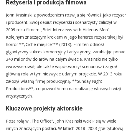
Reżyseria i produkcja filmowa
John Krasinski z powodzeniem rozwija się również jako reżyser
i producent. Swój debiut reżyserski i scenarzysty zaliczył w
2009 roku filmem „Brief Interviews with Hideous Men”.
Kolejnym znaczącym krokiem w jego karierze reżyserskiej był
horror **„Ciche miejsce”** (2018). Film ten odniósł
gigantyczny sukces komercyjny i artystyczny, zarabiając ponad
340 milionów dolarów na całym świecie. Krasinski nie tylko
wyreżyserował, ale także współtworzył scenariusz i zagrał
główną rolę w tym niezwykle udanym projekcie. W 2013 roku
założył własną firmę produkcyjną, **Sunday Night
Productions**, co pozwoliło mu na realizację własnych wizji
artystycznych.
Kluczowe projekty aktorskie
Poza rolą w „The Office”, John Krasinski wcielił się w wiele
innych znaczących postaci. W latach 2018–2023 grał tytułową