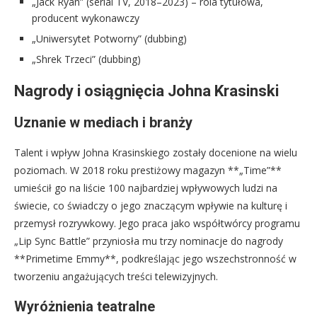
„Jack Ryan” (serial TV, 2018–2023) – rola tytułowa,
producent wykonawczy
„Uniwersytet Potworny” (dubbing)
„Shrek Trzeci” (dubbing)
Nagrody i osiągnięcia Johna Krasinski
Uznanie w mediach i branży
Talent i wpływ Johna Krasinskiego zostały docenione na wielu
poziomach. W 2018 roku prestiżowy magazyn **„Time”**
umieścił go na liście 100 najbardziej wpływowych ludzi na
świecie, co świadczy o jego znaczącym wpływie na kulturę i
przemysł rozrywkowy. Jego praca jako współtwórcy programu
„Lip Sync Battle” przyniosła mu trzy nominacje do nagrody
**Primetime Emmy**, podkreślając jego wszechstronność w
tworzeniu angażujących treści telewizyjnych.
Wyróżnienia teatralne