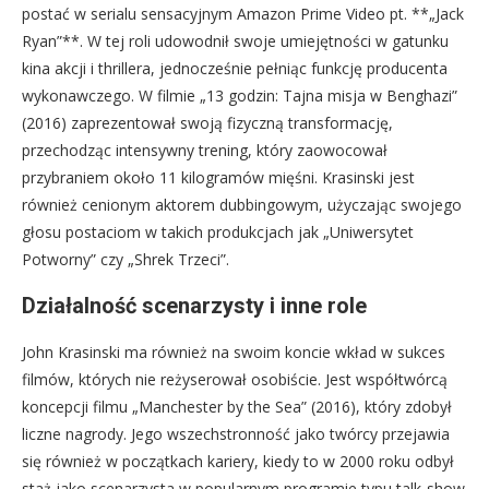
postać w serialu sensacyjnym Amazon Prime Video pt. **„Jack
Ryan”**. W tej roli udowodnił swoje umiejętności w gatunku
kina akcji i thrillera, jednocześnie pełniąc funkcję producenta
wykonawczego. W filmie „13 godzin: Tajna misja w Benghazi”
(2016) zaprezentował swoją fizyczną transformację,
przechodząc intensywny trening, który zaowocował
przybraniem około 11 kilogramów mięśni. Krasinski jest
również cenionym aktorem dubbingowym, użyczając swojego
głosu postaciom w takich produkcjach jak „Uniwersytet
Potworny” czy „Shrek Trzeci”.
Działalność scenarzysty i inne role
John Krasinski ma również na swoim koncie wkład w sukces
filmów, których nie reżyserował osobiście. Jest współtwórcą
koncepcji filmu „Manchester by the Sea” (2016), który zdobył
liczne nagrody. Jego wszechstronność jako twórcy przejawia
się również w początkach kariery, kiedy to w 2000 roku odbył
staż jako scenarzysta w popularnym programie typu talk-show