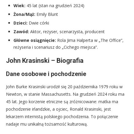
Wiek:
45 lat (stan na grudzień 2024)
Żona/Mąż:
Emily Blunt
Dzieci:
Dwie córki
Zawód:
Aktor, reżyser, scenarzysta, producent
Główne osiągnięcie:
Rola Jima Halperta w „The Office”,
reżyseria i scenariusz do „Cichego miejsca”.
John Krasinski – Biografia
Dane osobowe i pochodzenie
John Burke Krasinski urodził się 20 października 1979 roku w
Newton, w stanie Massachusetts. Na grudzień 2024 roku ma
45 lat. Jego korzenie etniczne są zróżnicowane: matka ma
pochodzenie irlandzkie, a ojciec, Ronald Krasinski, jest
lekarzem internistą polskiego pochodzenia. To połączenie
nadaje mu unikalną tożsamość kulturową.