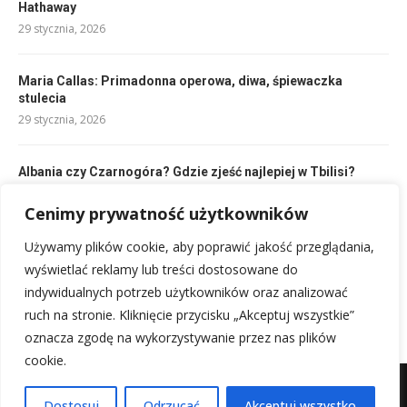
Hathaway
29 stycznia, 2026
Maria Callas: Primadonna operowa, diwa, śpiewaczka
stulecia
29 stycznia, 2026
Albania czy Czarnogóra? Gdzie zjeść najlepiej w Tbilisi?
21 kwietnia, 2026
Cenimy prywatność użytkowników
Używamy plików cookie, aby poprawić jakość przeglądania,
Scarlett Johansson – biografia, kariera, życie prywatne
Johansson
wyświetlać reklamy lub treści dostosowane do
29 stycznia, 2026
indywidualnych potrzeb użytkowników oraz analizować
ruch na stronie. Kliknięcie przycisku „Akceptuj wszystkie”
oznacza zgodę na wykorzystywanie przez nas plików
cookie.
Mapa witryny
Kontakt z nami
Dostosuj
Odrzucać
Akceptuj wszystko