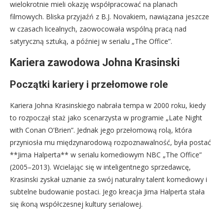
wielokrotnie mieli okazję współpracować na planach
filmowych. Bliska przyjaźń z B.J. Novakiem, nawiązana jeszcze
w czasach licealnych, zaowocowała wspólną pracą nad
satyryczną sztuką, a później w serialu „The Office”.
Kariera zawodowa Johna Krasinski
Początki kariery i przełomowe role
Kariera Johna Krasinskiego nabrała tempa w 2000 roku, kiedy
to rozpoczął staż jako scenarzysta w programie „Late Night
with Conan O’Brien”. Jednak jego przełomową rolą, która
przyniosła mu międzynarodową rozpoznawalność, była postać
**Jima Halperta** w serialu komediowym NBC „The Office”
(2005–2013). Wcielając się w inteligentnego sprzedawcę,
Krasinski zyskał uznanie za swój naturalny talent komediowy i
subtelne budowanie postaci. Jego kreacja Jima Halperta stała
się ikoną współczesnej kultury serialowej.