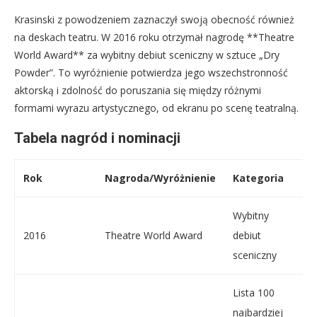
Krasinski z powodzeniem zaznaczył swoją obecność również
na deskach teatru. W 2016 roku otrzymał nagrodę **Theatre
World Award** za wybitny debiut sceniczny w sztuce „Dry
Powder”. To wyróżnienie potwierdza jego wszechstronność
aktorską i zdolność do poruszania się między różnymi
formami wyrazu artystycznego, od ekranu po scenę teatralną.
Tabela nagród i nominacji
Rok
Nagroda/Wyróżnienie
Kategoria
P
Wybitny
2016
Theatre World Award
debiut
„
sceniczny
Lista 100
najbardziej