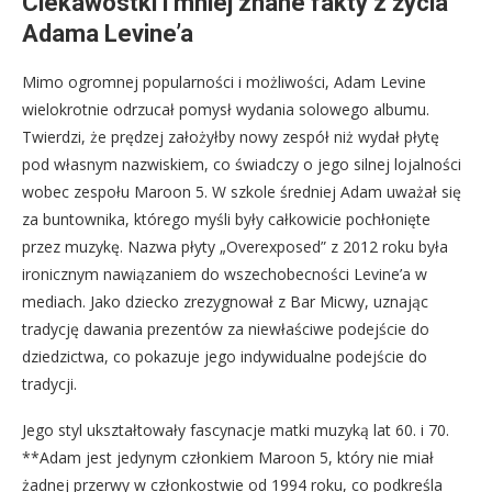
Ciekawostki i mniej znane fakty z życia
Adama Levine’a
Mimo ogromnej popularności i możliwości, Adam Levine
wielokrotnie odrzucał pomysł wydania solowego albumu.
Twierdzi, że prędzej założyłby nowy zespół niż wydał płytę
pod własnym nazwiskiem, co świadczy o jego silnej lojalności
wobec zespołu Maroon 5. W szkole średniej Adam uważał się
za buntownika, którego myśli były całkowicie pochłonięte
przez muzykę. Nazwa płyty „Overexposed” z 2012 roku była
ironicznym nawiązaniem do wszechobecności Levine’a w
mediach. Jako dziecko zrezygnował z Bar Micwy, uznając
tradycję dawania prezentów za niewłaściwe podejście do
dziedzictwa, co pokazuje jego indywidualne podejście do
tradycji.
Jego styl ukształtowały fascynacje matki muzyką lat 60. i 70.
**Adam jest jedynym członkiem Maroon 5, który nie miał
żadnej przerwy w członkostwie od 1994 roku, co podkreśla