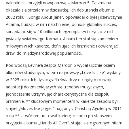
Valentine’a i przyjęli nową nazwę – Maroon 5. Ta zmiana
okazała się strzałem w dziesiątkę. Ich debiutancki album z
2002 roku, „Songs About Jane”, opowiadał o byłej dziewczynie
Adama, budząc w nim natchnienie, odniósł globalny sukces,
sprzedając się w 10 milionach egzemplarzy i czyniąc z nich
gwiazdy światowego formatu. Album ten stał się kamieniem
milowym w ich karierze, definiując ich brzmienie i otwierając
drzwi do międzynarodowej popularności.
Pod wodzą Levine’a zespół Maroon 5 wydał łącznie osiem
albumów studyjnych, w tym najnowszy „Love Is Like” wydany
w 2025 roku. Ich dyskografia świadczy o ciągłym rozwoju i
adaptacji do zmieniających się trendów muzycznych,
jednocześnie utrzymując charakterystyczne dla zespołu
brzmienie. **Kluczowym momentem w karierze zespołu był
singiel „Moves like Jagger” nagrany z Christiną Aguilerą w 2011
roku.** Utwór ten uratował karierę zespołu po słabszym
przyjęciu albumu „Hands All Over”, stając się ogromnym hitem