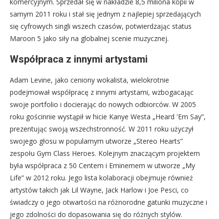
komercyjnym. Sprzedał się w nakładzie 8,5 miliona kopii w
samym 2011 roku i stał się jednym z najlepiej sprzedających
się cyfrowych singli wszech czasów, potwierdzając status
Maroon 5 jako siły na globalnej scenie muzycznej.
Współpraca z innymi artystami
Adam Levine, jako ceniony wokalista, wielokrotnie
podejmował współpracę z innymi artystami, wzbogacając
swoje portfolio i docierając do nowych odbiorców. W 2005
roku gościnnie wystąpił w hicie Kanye Westa „Heard 'Em Say”,
prezentując swoją wszechstronność. W 2011 roku użyczył
swojego głosu w popularnym utworze „Stereo Hearts”
zespołu Gym Class Heroes. Kolejnym znaczącym projektem
była współpraca z 50 Centem i Eminemem w utworze „My
Life” w 2012 roku. Jego lista kolaboracji obejmuje również
artystów takich jak Lil Wayne, Jack Harlow i Joe Pesci, co
świadczy o jego otwartości na różnorodne gatunki muzyczne i
jego zdolności do dopasowania się do różnych stylów.