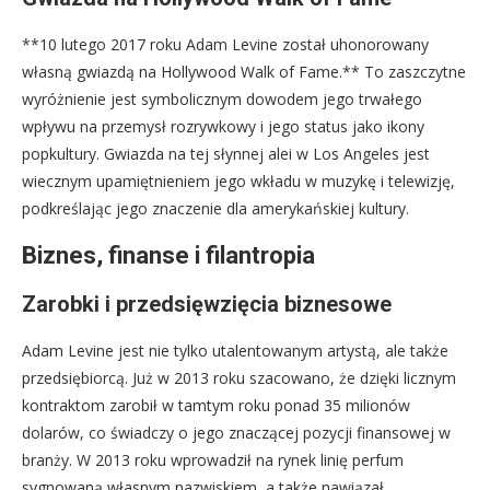
**10 lutego 2017 roku Adam Levine został uhonorowany
własną gwiazdą na Hollywood Walk of Fame.** To zaszczytne
wyróżnienie jest symbolicznym dowodem jego trwałego
wpływu na przemysł rozrywkowy i jego status jako ikony
popkultury. Gwiazda na tej słynnej alei w Los Angeles jest
wiecznym upamiętnieniem jego wkładu w muzykę i telewizję,
podkreślając jego znaczenie dla amerykańskiej kultury.
Biznes, finanse i filantropia
Zarobki i przedsięwzięcia biznesowe
Adam Levine jest nie tylko utalentowanym artystą, ale także
przedsiębiorcą. Już w 2013 roku szacowano, że dzięki licznym
kontraktom zarobił w tamtym roku ponad 35 milionów
dolarów, co świadczy o jego znaczącej pozycji finansowej w
branży. W 2013 roku wprowadził na rynek linię perfum
sygnowaną własnym nazwiskiem, a także nawiązał