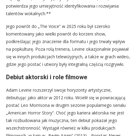
potwierdza jego umiejętność identyfikowania i rozwijania
talentów wokalnych.**
Jego powrót do „The Voice” w 2025 roku był szeroko
komentowany jako wielki powrót do korzeni show,
podkreślając jego znaczenie dla formatu i jego trwały wpływ
na popkulturę. Poza rolą trenera, Levine okazjonalnie pojawiał
się w innych produkcjach telewizyjnych, a także w grach wideo,
gdzie jego postać i utwory były integralną częścią rozgrywki.
Debiut aktorski i role filmowe
Adam Levine rozszerzył swoje horyzonty artystyczne,
debiutując jako aktor w 2012 roku. Wcielił się w powracającą
postać Leo Morrisona w drugim sezonie popularnego serialu
„American Horror Story”. Choć jego kariera aktorska nie jest
tak rozbudowana jak muzyczna, ten debiut pokazał jego
wszechstronność. Wystąpił również w kilku produkcjach
filmowych, w tym w „Begin Again” (2013), „Popstar: Never