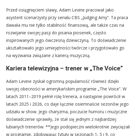
Przed osiągnięciem sławy, Adam Levine pracował jako
asystent scenarzysty przy serialu CBS „Judging Amy”. Ta praca
dawała mu nie tylko stabilność finansową, ale także czas na
rozwijanie swojej pasji do pisania piosenek, często
inspirowanych jego ówczesną dziewczyną. To doświadczenie
ukształtowało jego umiejętności twórcze i przygotowało go
na wyzwania związane z karierą muzyczną.
Kariera telewizyjna – trener w „The Voice”
Adam Levine zyskał ogromną popularność również dzięki
swojej obecności w amerykańskim programie „The Voice”. W
latach 2011–2019 pełnił rolę trenera, a następnie powrócił w
latach 2025 i 2026, co daje łącznie osiemnaście sezonów jego
udziału w show. Jego charyzma, poczucie humoru i muzyczne
doświadczenie sprawiły, że stał się jednym z najbardziej
lubianych trenerów. **Jego podopieczni wielokrotnie zwyciężali
w programie, zdobywając tytuły w sezonach 1, 5 i 9, co