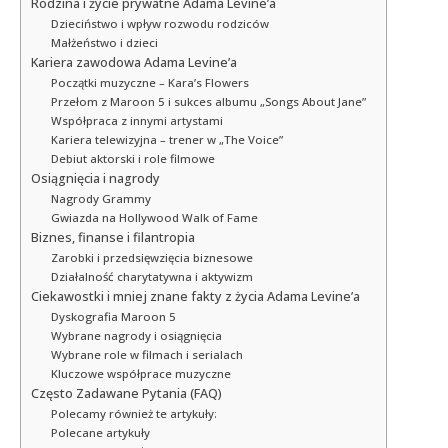
Rodzina i życie prywatne Adama Levine’a
Dzieciństwo i wpływ rozwodu rodziców
Małżeństwo i dzieci
Kariera zawodowa Adama Levine’a
Początki muzyczne – Kara’s Flowers
Przełom z Maroon 5 i sukces albumu „Songs About Jane”
Współpraca z innymi artystami
Kariera telewizyjna – trener w „The Voice”
Debiut aktorski i role filmowe
Osiągnięcia i nagrody
Nagrody Grammy
Gwiazda na Hollywood Walk of Fame
Biznes, finanse i filantropia
Zarobki i przedsięwzięcia biznesowe
Działalność charytatywna i aktywizm
Ciekawostki i mniej znane fakty z życia Adama Levine’a
Dyskografia Maroon 5
Wybrane nagrody i osiągnięcia
Wybrane role w filmach i serialach
Kluczowe współprace muzyczne
Często Zadawane Pytania (FAQ)
Polecamy również te artykuły:
Polecane artykuły