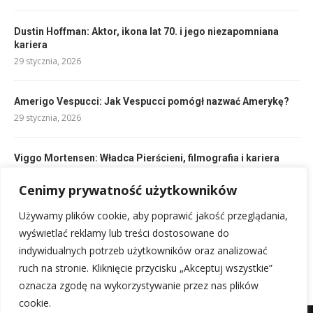
Dustin Hoffman: Aktor, ikona lat 70. i jego niezapomniana
kariera
29 stycznia, 2026
Amerigo Vespucci: Jak Vespucci pomógł nazwać Amerykę?
29 stycznia, 2026
Viggo Mortensen: Władca Pierścieni, filmografia i kariera
aktorska
Cenimy prywatność użytkowników
29 stycznia, 2026
Używamy plików cookie, aby poprawić jakość przeglądania,
Atatürk: Mustafa Kemal – Twórca Nowoczesnej Turcji
wyświetlać reklamy lub treści dostosowane do
29 stycznia, 2026
indywidualnych potrzeb użytkowników oraz analizować
ruch na stronie. Kliknięcie przycisku „Akceptuj wszystkie”
oznacza zgodę na wykorzystywanie przez nas plików
cookie.