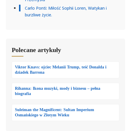
Carlo Ponti: Miłość Sophii Loren, Watykan i
burzliwe życie.
Polecane artykuły
Viktor Knavs: ojciec Melanii Trump, teść Donalda i
dziadek Barrona
Rihanna: Ikona muzyki, mody i biznesu – pełna
biografia
Suleiman the Magnificent: Sultan Imperium
Osmańskiego w Złotym Wieku