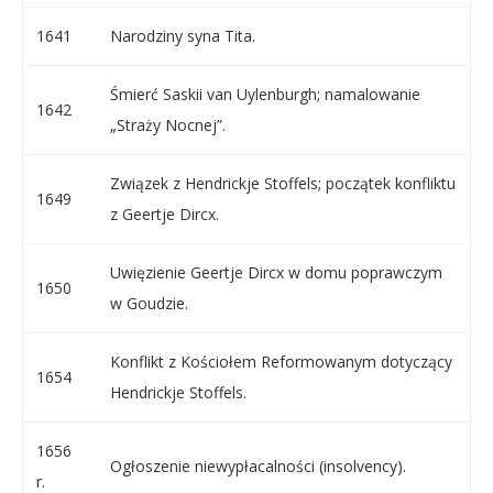
1641
Narodziny syna Tita.
Śmierć Saskii van Uylenburgh; namalowanie
1642
„Straży Nocnej”.
Związek z Hendrickje Stoffels; początek konfliktu
1649
z Geertje Dircx.
Uwięzienie Geertje Dircx w domu poprawczym
1650
w Goudzie.
Konflikt z Kościołem Reformowanym dotyczący
1654
Hendrickje Stoffels.
1656
Ogłoszenie niewypłacalności (insolvency).
r.