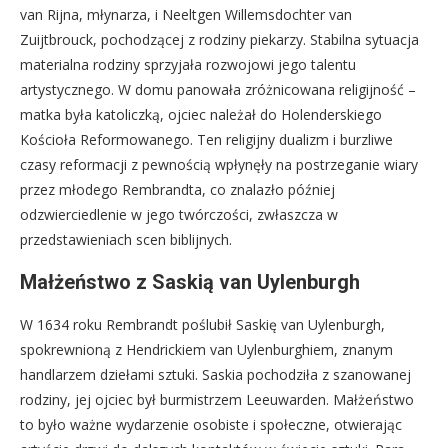
van Rijna, młynarza, i Neeltgen Willemsdochter van
Zuijtbrouck, pochodzącej z rodziny piekarzy. Stabilna sytuacja
materialna rodziny sprzyjała rozwojowi jego talentu
artystycznego. W domu panowała zróżnicowana religijność –
matka była katoliczką, ojciec należał do Holenderskiego
Kościoła Reformowanego. Ten religijny dualizm i burzliwe
czasy reformacji z pewnością wpłynęły na postrzeganie wiary
przez młodego Rembrandta, co znalazło później
odzwierciedlenie w jego twórczości, zwłaszcza w
przedstawieniach scen biblijnych.
Małżeństwo z Saskią van Uylenburgh
W 1634 roku Rembrandt poślubił Saskię van Uylenburgh,
spokrewnioną z Hendrickiem van Uylenburghiem, znanym
handlarzem dziełami sztuki. Saskia pochodziła z szanowanej
rodziny, jej ojciec był burmistrzem Leeuwarden. Małżeństwo
to było ważne wydarzenie osobiste i społeczne, otwierając