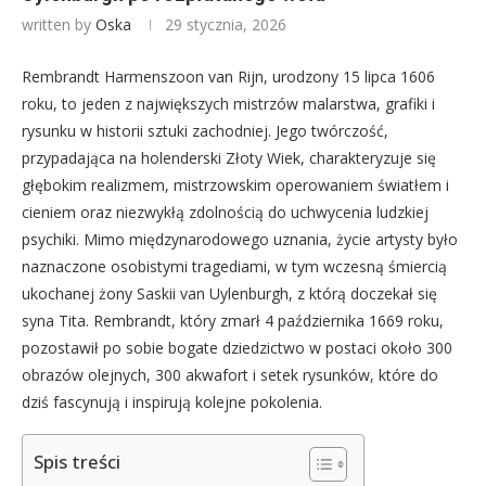
written by
Oska
29 stycznia, 2026
Rembrandt Harmenszoon van Rijn, urodzony 15 lipca 1606
roku, to jeden z największych mistrzów malarstwa, grafiki i
rysunku w historii sztuki zachodniej. Jego twórczość,
przypadająca na holenderski Złoty Wiek, charakteryzuje się
głębokim realizmem, mistrzowskim operowaniem światłem i
cieniem oraz niezwykłą zdolnością do uchwycenia ludzkiej
psychiki. Mimo międzynarodowego uznania, życie artysty było
naznaczone osobistymi tragediami, w tym wczesną śmiercią
ukochanej żony Saskii van Uylenburgh, z którą doczekał się
syna Tita. Rembrandt, który zmarł 4 października 1669 roku,
pozostawił po sobie bogate dziedzictwo w postaci około 300
obrazów olejnych, 300 akwafort i setek rysunków, które do
dziś fascynują i inspirują kolejne pokolenia.
Spis treści