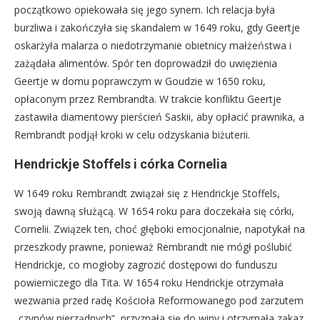
początkowo opiekowała się jego synem. Ich relacja była
burzliwa i zakończyła się skandalem w 1649 roku, gdy Geertje
oskarżyła malarza o niedotrzymanie obietnicy małżeństwa i
zażądała alimentów. Spór ten doprowadził do uwięzienia
Geertje w domu poprawczym w Goudzie w 1650 roku,
opłaconym przez Rembrandta. W trakcie konfliktu Geertje
zastawiła diamentowy pierścień Saskii, aby opłacić prawnika, a
Rembrandt podjął kroki w celu odzyskania biżuterii.
Hendrickje Stoffels i córka Cornelia
W 1649 roku Rembrandt związał się z Hendrickje Stoffels,
swoją dawną służącą. W 1654 roku para doczekała się córki,
Cornelii. Związek ten, choć głęboki emocjonalnie, napotykał na
przeszkody prawne, ponieważ Rembrandt nie mógł poślubić
Hendrickje, co mogłoby zagrozić dostępowi do funduszu
powierniczego dla Tita. W 1654 roku Hendrickje otrzymała
wezwania przed radę Kościoła Reformowanego pod zarzutem
„czynów nierządnych”, przyznała się do winy i otrzymała zakaz