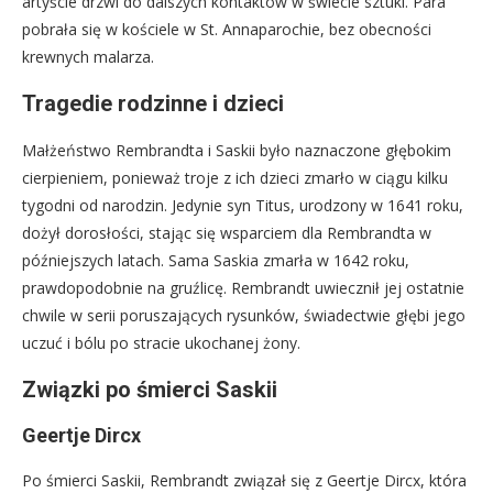
artyście drzwi do dalszych kontaktów w świecie sztuki. Para
pobrała się w kościele w St. Annaparochie, bez obecności
krewnych malarza.
Tragedie rodzinne i dzieci
Małżeństwo Rembrandta i Saskii było naznaczone głębokim
cierpieniem, ponieważ troje z ich dzieci zmarło w ciągu kilku
tygodni od narodzin. Jedynie syn Titus, urodzony w 1641 roku,
dożył dorosłości, stając się wsparciem dla Rembrandta w
późniejszych latach. Sama Saskia zmarła w 1642 roku,
prawdopodobnie na gruźlicę. Rembrandt uwiecznił jej ostatnie
chwile w serii poruszających rysunków, świadectwie głębi jego
uczuć i bólu po stracie ukochanej żony.
Związki po śmierci Saskii
Geertje Dircx
Po śmierci Saskii, Rembrandt związał się z Geertje Dircx, która