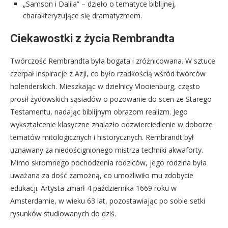
„Samson i Dalila” – dzieło o tematyce biblijnej,
charakteryzujące się dramatyzmem.
Ciekawostki z życia Rembrandta
Twórczość Rembrandta była bogata i zróżnicowana. W sztuce
czerpał inspiracje z Azji, co było rzadkością wśród twórców
holenderskich. Mieszkając w dzielnicy Vlooienburg, często
prosił żydowskich sąsiadów o pozowanie do scen ze Starego
Testamentu, nadając biblijnym obrazom realizm. Jego
wykształcenie klasyczne znalazło odzwierciedlenie w doborze
tematów mitologicznych i historycznych. Rembrandt był
uznawany za niedoścignionego mistrza techniki akwaforty.
Mimo skromnego pochodzenia rodziców, jego rodzina była
uważana za dość zamożną, co umożliwiło mu zdobycie
edukacji. Artysta zmarł 4 października 1669 roku w
Amsterdamie, w wieku 63 lat, pozostawiając po sobie setki
rysunków studiowanych do dziś.