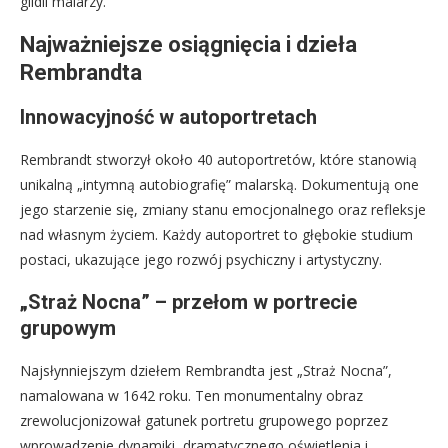
gildii malarzy.
Najważniejsze osiągnięcia i dzieła
Rembrandta
Innowacyjność w autoportretach
Rembrandt stworzył około 40 autoportretów, które stanowią
unikalną „intymną autobiografię” malarską. Dokumentują one
jego starzenie się, zmiany stanu emocjonalnego oraz refleksje
nad własnym życiem. Każdy autoportret to głębokie studium
postaci, ukazujące jego rozwój psychiczny i artystyczny.
„Straż Nocna” – przełom w portrecie
grupowym
Najsłynniejszym dziełem Rembrandta jest „Straż Nocna”,
namalowana w 1642 roku. Ten monumentalny obraz
zrewolucjonizował gatunek portretu grupowego poprzez
wprowadzenie dynamiki, dramatycznego oświetlenia i