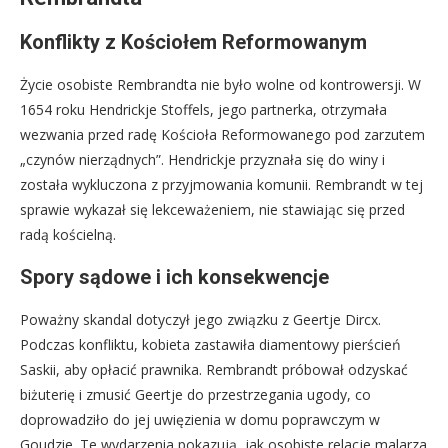
Konflikty z Kościołem Reformowanym
Życie osobiste Rembrandta nie było wolne od kontrowersji. W
1654 roku Hendrickje Stoffels, jego partnerka, otrzymała
wezwania przed radę Kościoła Reformowanego pod zarzutem
„czynów nierządnych”. Hendrickje przyznała się do winy i
została wykluczona z przyjmowania komunii. Rembrandt w tej
sprawie wykazał się lekceważeniem, nie stawiając się przed
radą kościelną.
Spory sądowe i ich konsekwencje
Poważny skandal dotyczył jego związku z Geertje Dircx.
Podczas konfliktu, kobieta zastawiła diamentowy pierścień
Saskii, aby opłacić prawnika. Rembrandt próbował odzyskać
biżuterię i zmusić Geertje do przestrzegania ugody, co
doprowadziło do jej uwięzienia w domu poprawczym w
Goudzie. Te wydarzenia pokazują, jak osobiste relacje malarza