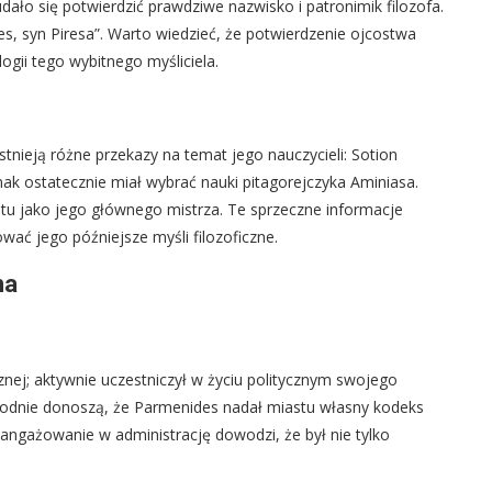
ało się potwierdzić prawdziwe nazwisko i patronimik filozofa.
s, syn Piresa”. Warto wiedzieć, że potwierdzenie ojcostwa
ogii tego wybitnego myśliciela.
stnieją różne przekazy na temat jego nauczycieli: Sotion
ak ostatecznie miał wybrać nauki pitagorejczyka Aminiasa.
u jako jego głównego mistrza. Te sprzeczne informacje
ać jego późniejsze myśli filozoficzne.
na
cznej; aktywnie uczestniczył w życiu politycznym swojego
zgodnie donoszą, że Parmenides nadał miastu własny kodeks
angażowanie w administrację dowodzi, że był nie tylko