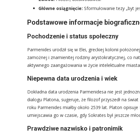
Główne osiągnięcie:
Sformułowanie tezy „byt jes
Podstawowe informacje biograficz
Pochodzenie i status społeczny
Parmenides urodził się w Elei, greckiej kolonii położon
zamożnej i znamienitej rodziny arystokratycznej, co nat
aktywnego zaangażowania w życie intelektualne miasta
Niepewna data urodzenia i wiek
Dokładna data urodzenia Parmenidesa nie jest jednoznac
dialogu Platona, sugeruje, że filozof przyszedł na świ
roku Parmenides miałby około 2539 lat. Platon opisuje
umiejscawia go w czasie, gdy Sokrates był jeszcze mło
Prawdziwe nazwisko i patronimik