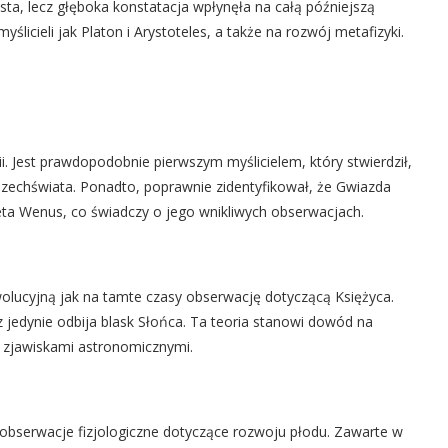
osta, lecz głęboka konstatacja wpłynęła na całą późniejszą
 myślicieli jak Platon i Arystoteles, a także na rozwój metafizyki.
 Jest prawdopodobnie pierwszym myślicielem, który stwierdził,
wszechświata. Ponadto, poprawnie zidentyfikował, że Gwiazda
eta Wenus, co świadczy o jego wnikliwych obserwacjach.
lucyjną jak na tamte czasy obserwację dotyczącą Księżyca.
cz jedynie odbija blask Słońca. Ta teoria stanowi dowód na
zjawiskami astronomicznymi.
obserwacje fizjologiczne dotyczące rozwoju płodu. Zawarte w