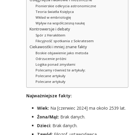
Pionierskie odkrycia astronomiczne
Teoria światła Księżyca
Wkład w embriologię
Wpływ na współczesną naukę
Kontrowersje i debaty
Spór z Heraklitem
Fikcyjność spotkania z Sokratesem
Ciekawostki i mniej znane fakty
Boskie objawienie jako metoda
Odrzucenie próżni
Logika ponad zmysłami
Polecamy również te artykuły:
Polecane artykuły
Polecane artykuły
Najważniejsze fakty:
Wiek:
Na [czerwiec 2024] ma około 2539 lat.
Żona/Mąż:
Brak danych.
Dzieci:
Brak danych.
Zawód:
Filozof, ustawodawca.