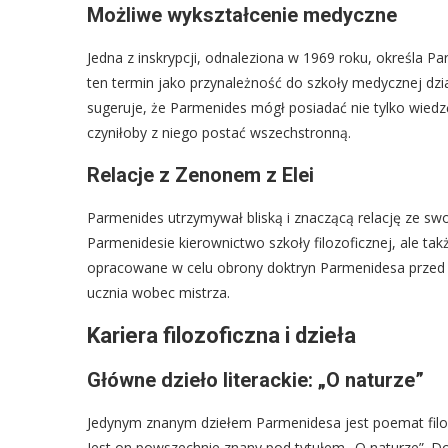
Możliwe wykształcenie medyczne
Jedna z inskrypcji, odnaleziona w 1969 roku, określa P
ten termin jako przynależność do szkoły medycznej dzia
sugeruje, że Parmenides mógł posiadać nie tylko wiedzę 
czyniłoby z niego postać wszechstronną.
Relacje z Zenonem z Elei
Parmenides utrzymywał bliską i znaczącą relację ze swo
Parmenidesie kierownictwo szkoły filozoficznej, ale ta
opracowane w celu obrony doktryn Parmenidesa przed kry
ucznia wobec mistrza.
Kariera filozoficzna i dzieła
Główne dzieło literackie: „O naturze”
Jedynym znanym dziełem Parmenidesa jest poemat filoz
Jest on powszechnie znany pod tytułem „O naturze”. D