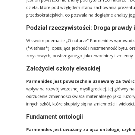
dzieła, które pod względem stanu zachowania prezentują 
przedsokratejskich, co pozwala na dogłębne analizy jeg
Podział rzeczywistości: Droga prawdy i
W swoim poemacie „O naturze” Parmenides wprowadza 
(*Aletheia*), opisująca jedność i niezmienność bytu, o
zmysłowych, postrzeganego jako zwodniczy i zmienny. T
Założyciel szkoły eleackiej
Parmenides jest powszechnie uznawany za twórcę 
wpływ na rozwój wczesnej myśli greckiej. Jej główny n
odrzucenie zmienności świata materialnego jako iluzory
innych szkół, które skupiały się na zmienności i wielości.
Fundament ontologii
Parmenides jest uważany za ojca ontologii, czyli n