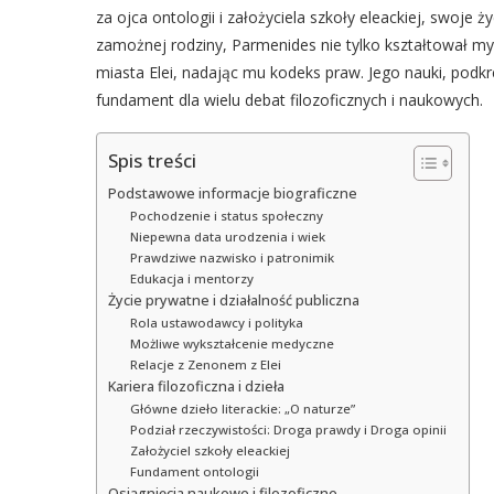
za ojca ontologii i założyciela szkoły eleackiej, swoje 
zamożnej rodziny, Parmenides nie tylko kształtował myś
miasta Elei, nadając mu kodeks praw. Jego nauki, podkr
fundament dla wielu debat filozoficznych i naukowych.
Spis treści
Podstawowe informacje biograficzne
Pochodzenie i status społeczny
Niepewna data urodzenia i wiek
Prawdziwe nazwisko i patronimik
Edukacja i mentorzy
Życie prywatne i działalność publiczna
Rola ustawodawcy i polityka
Możliwe wykształcenie medyczne
Relacje z Zenonem z Elei
Kariera filozoficzna i dzieła
Główne dzieło literackie: „O naturze”
Podział rzeczywistości: Droga prawdy i Droga opinii
Założyciel szkoły eleackiej
Fundament ontologii
Osiągnięcia naukowe i filozoficzne