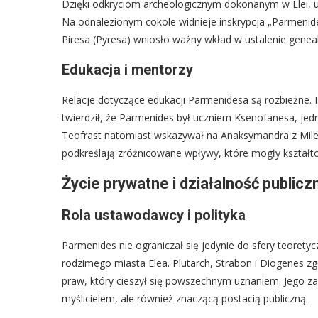
Dzięki odkryciom archeologicznym dokonanym w Elei, ud
Na odnalezionym cokole widnieje inskrypcja „Parmenide
Piresa (Pyresa) wniosło ważny wkład w ustalenie geneal
Edukacja i mentorzy
Relacje dotyczące edukacji Parmenidesa są rozbieżne. I
twierdził, że Parmenides był uczniem Ksenofanesa, jedn
Teofrast natomiast wskazywał na Anaksymandra z Milet
podkreślają zróżnicowane wpływy, które mogły kształtow
Życie prywatne i działalność publicz
Rola ustawodawcy i polityka
Parmenides nie ograniczał się jedynie do sfery teorety
rodzimego miasta Elea. Plutarch, Strabon i Diogenes 
praw, który cieszył się powszechnym uznaniem. Jego za
myślicielem, ale również znaczącą postacią publiczną.