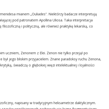
armenidesa mianem „Ouliades”. Niektórzy badacze interpretują
łającej pod patronatem Apollina Uliosa. Taka interpretacja
filozoficzną i polityczną, ale również praktykę lekarską, co
im uczniem, Zenonem z Elei. Zenon nie tylko przejął po
kże był jego bliskim przyjacielem. Znane paradoksy ruchu Zenona,
tyką, świadczą o głębokiej więzi intelektualnej i lojalności
oficzny, napisany w tradycyjnym heksametrze daktylicznym.
o czasów współczesnych zachowały się liczne fragmenty tego