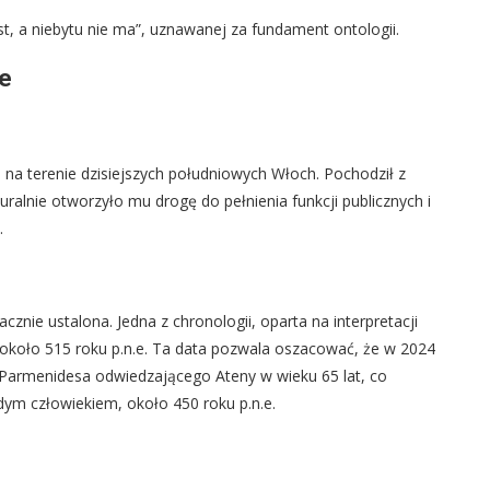
t, a niebytu nie ma”, uznawanej za fundament ontologii.
ne
ej na terenie dzisiejszych południowych Włoch. Pochodził z
uralnie otworzyło mu drogę do pełnienia funkcji publicznych i
.
znie ustalona. Jedna z chronologii, oparta na interpretacji
at około 515 roku p.n.e. Ta data pozwala oszacować, że w 2024
 Parmenidesa odwiedzającego Ateny w wieku 65 lat, co
dym człowiekiem, około 450 roku p.n.e.