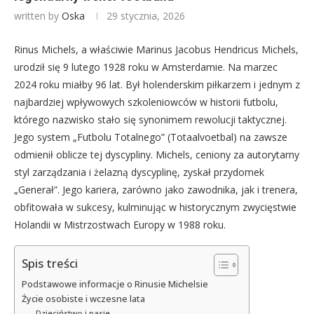
written by
Oska
29 stycznia, 2026
Rinus Michels, a właściwie Marinus Jacobus Hendricus Michels,
urodził się 9 lutego 1928 roku w Amsterdamie. Na marzec
2024 roku miałby 96 lat. Był holenderskim piłkarzem i jednym z
najbardziej wpływowych szkoleniowców w historii futbolu,
którego nazwisko stało się synonimem rewolucji taktycznej.
Jego system „Futbolu Totalnego” (Totaalvoetbal) na zawsze
odmienił oblicze tej dyscypliny. Michels, ceniony za autorytarny
styl zarządzania i żelazną dyscyplinę, zyskał przydomek
„Generał”. Jego kariera, zarówno jako zawodnika, jak i trenera,
obfitowała w sukcesy, kulminując w historycznym zwycięstwie
Holandii w Mistrzostwach Europy w 1988 roku.
Spis treści
Podstawowe informacje o Rinusie Michelsie
Życie osobiste i wczesne lata
Dzieciństwo i pasje