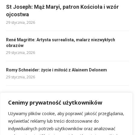
St Joseph: Mąż Maryi, patron Kościoła i wzór
ojcostwa
29 stycznia, 2026
René Magritte: Artysta surrealista, malarz niezwykłych
obrazów
29 stycznia, 2026
Romy Schneider: życie i miłość z Alainem Delonem
29 stycznia, 2026
Kelly Osbourne: Córka Ozzy’ego, dziedziczka Osbourne’ów.
Cenimy prywatność użytkowników
29 stycznia, 2026
Używamy plików cookie, aby poprawić jakość przeglądania,
Raymond Kopa: Piłkarz, górnik, legenda Francuzów
wyświetlać reklamy lub treści dostosowane do
29 stycznia, 2026
indywidualnych potrzeb użytkowników oraz analizować