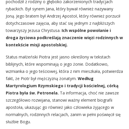
pochodził z rodziny o głęboko zakorzenionych tradycjach
rybackich. Był synem Jana, który bywał również nazywany
Joną. Jego bratem był Andrzej Apostoł, który również porzucił
dotychczasowe zajęcia, aby stać się jednym z najbliższych
towarzyszy Jezusa Chrystusa.
Ich wspólne powołanie i
droga życiowa podkreślają znaczenie więzi rodzinnych w
kontekście misji apostolskiej.
Status małżeński Piotra jest jasno określony w tekstach
biblijnych, które wspominają o jego żonie. Dodatkowo,
wzmianka o jego teściowej, która z nim mieszkała, potwierdza
fakt, że Piotr był mężczyzną żonatym.
Według
Martyrologium Rzymskiego i tradycji kościelnej, córką
Piotra była św. Petronela.
Ta informacja, choć nie zawsze
szczegółowo rozwijana, stanowi ważny element biografii
apostoła, ukazując go również jako człowieka żyjącego w
normalnych, rodzinnych relacjach, zanim w pełni poświęcił się
służbie Bogu.