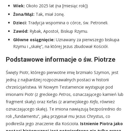
Wiek:
Około 2025 lat (na [miesiąc rok])
Żona/Mąż:
Tak, miał żonę.
Dzieci:
Tradycja wspomina o córce, św. Petroneli.
Zawód:
Rybak, Apostoł, Biskup Rzymu.
Główne osiągnięcie:
Uznawany za pierwszego biskupa
Rzymu i „skałę”, na której Jezus zbudował Kościół.
Podstawowe informacje o św. Piotrze
Święty Piotr, którego pierwotne imię brzmiało Szymon, jest
jedną z najbardziej rozpoznawalnych postaci w historii
chrześcijaństwa. W Nowym Testamencie występuje pod
imionami Piotr (z greckiego
Petros
, oznaczającego kamień lub
fragment skały) oraz Kefas (z aramejskiego
Kefa
, również
oznaczającego skałę). Te imiona nawiązują bezpośrednio do
roli „fundamentu”, jaką przypisał mu Jezus Chrystus, co
podkreśla jego znaczenie dla Kościoła.
Istnienie Piotra jako
postaci historycznej jest potwierdzone nie tylko przez