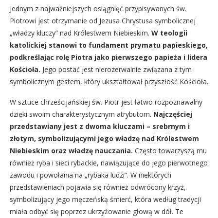
Jednym z najważniejszych osiągnięć przypisywanych św.
Piotrowi jest otrzymanie od Jezusa Chrystusa symbolicznej
„władzy kluczy” nad Królestwem Niebieskim.
W teologii
katolickiej stanowi to fundament prymatu papieskiego,
podkreślając rolę Piotra jako pierwszego papieża i lidera
Kościoła.
Jego postać jest nierozerwalnie związana z tym
symbolicznym gestem, który ukształtował przyszłość Kościoła.
W sztuce chrześcijańskiej św. Piotr jest łatwo rozpoznawalny
dzięki swoim charakterystycznym atrybutom.
Najczęściej
przedstawiany jest z dwoma kluczami – srebrnym i
złotym, symbolizującymi jego władzę nad Królestwem
Niebieskim oraz władzę nauczania.
Często towarzyszą mu
również ryba i sieci rybackie, nawiązujące do jego pierwotnego
zawodu i powołania na „rybaka ludzi”. W niektórych
przedstawieniach pojawia się również odwrócony krzyż,
symbolizujący jego męczeńską śmierć, która według tradycji
miała odbyć się poprzez ukrzyżowanie głową w dół. Te