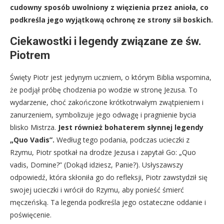
cudowny sposób uwolniony z więzienia przez anioła, co
podkreśla jego wyjątkową ochronę ze strony sił boskich.
Ciekawostki i legendy związane ze św.
Piotrem
Święty Piotr jest jedynym uczniem, o którym Biblia wspomina,
że podjął próbę chodzenia po wodzie w stronę Jezusa. To
wydarzenie, choć zakończone krótkotrwałym zwątpieniem i
zanurzeniem, symbolizuje jego odwagę i pragnienie bycia
blisko Mistrza.
Jest również bohaterem słynnej legendy
„Quo Vadis”.
Według tego podania, podczas ucieczki z
Rzymu, Piotr spotkał na drodze Jezusa i zapytał Go: „Quo
vadis, Domine?” (Dokąd idziesz, Panie?). Usłyszawszy
odpowiedź, która skłoniła go do refleksji, Piotr zawstydził się
swojej ucieczki i wrócił do Rzymu, aby ponieść śmierć
męczeńską. Ta legenda podkreśla jego ostateczne oddanie i
poświęcenie.