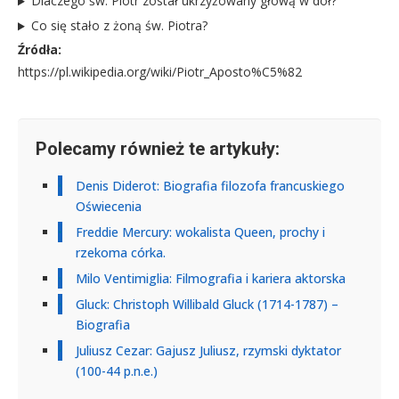
Dlaczego św. Piotr został ukrzyżowany głową w dół?
Co się stało z żoną św. Piotra?
Źródła:
https://pl.wikipedia.org/wiki/Piotr_Aposto%C5%82
Polecamy również te artykuły:
Denis Diderot: Biografia filozofa francuskiego
Oświecenia
Freddie Mercury: wokalista Queen, prochy i
rzekoma córka.
Milo Ventimiglia: Filmografia i kariera aktorska
Gluck: Christoph Willibald Gluck (1714-1787) –
Biografia
Juliusz Cezar: Gajusz Juliusz, rzymski dyktator
(100-44 p.n.e.)