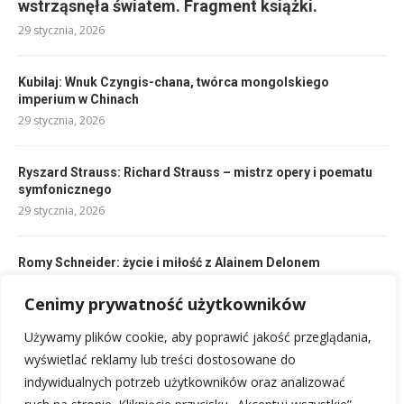
wstrząsnęła światem. Fragment książki.
29 stycznia, 2026
Kubilaj: Wnuk Czyngis-chana, twórca mongolskiego
imperium w Chinach
29 stycznia, 2026
Ryszard Strauss: Richard Strauss – mistrz opery i poematu
symfonicznego
29 stycznia, 2026
Romy Schneider: życie i miłość z Alainem Delonem
29 stycznia, 2026
Cenimy prywatność użytkowników
Używamy plików cookie, aby poprawić jakość przeglądania,
Diego Velázquez: Nadworny malarz Filipa IV i mistrz
portretów
wyświetlać reklamy lub treści dostosowane do
29 stycznia, 2026
indywidualnych potrzeb użytkowników oraz analizować