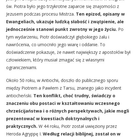
św. Piotra było jego trzykrotne zaparcie się znajomości z
Jezusem podczas procesu Mistrza.
Ten epizod, opisany w
Ewangeliach, ukazuje ludzką słabość i zwątpienie, ale
jednocześnie stanowi punkt zwrotny w jego życiu.
Po
tym wydarzeniu, Piotr doświadczył głębokiego żalu i
nawrócenia, co umocniło jego wiarę i oddanie. To
doświadczenie pokazuje, że nawet największy z apostołów był
człowiekiem, który musiał zmagać się z własnymi
ograniczeniami.
Około 50 roku, w Antiochii, doszło do publicznego sporu
między Piotrem a Pawłem z Tarsu, znanego jako incydent
antiocheński.
Ten konflikt, choć trudny, świadczy o
znaczeniu obu postaci w kształtowaniu wczesnego
chrześcijaństwa i o różnych perspektywach, jakie mogli
prezentować w kwestiach doktrynalnych i
praktycznych.
W 44 roku, Piotr został uwięziony przez
Heroda Agryppę I.
Według relacji biblijnej, został on w