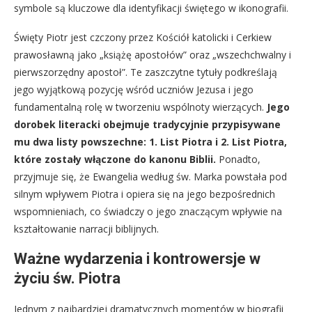
symbole są kluczowe dla identyfikacji świętego w ikonografii.
Święty Piotr jest czczony przez Kościół katolicki i Cerkiew
prawosławną jako „książę apostołów” oraz „wszechchwalny i
pierwszorzędny apostoł”. Te zaszczytne tytuły podkreślają
jego wyjątkową pozycję wśród uczniów Jezusa i jego
fundamentalną rolę w tworzeniu wspólnoty wierzących.
Jego
dorobek literacki obejmuje tradycyjnie przypisywane
mu dwa listy powszechne: 1. List Piotra i 2. List Piotra,
które zostały włączone do kanonu Biblii.
Ponadto,
przyjmuje się, że Ewangelia według św. Marka powstała pod
silnym wpływem Piotra i opiera się na jego bezpośrednich
wspomnieniach, co świadczy o jego znaczącym wpływie na
kształtowanie narracji biblijnych.
Ważne wydarzenia i kontrowersje w
życiu św. Piotra
Jednym z najbardziej dramatycznych momentów w biografii