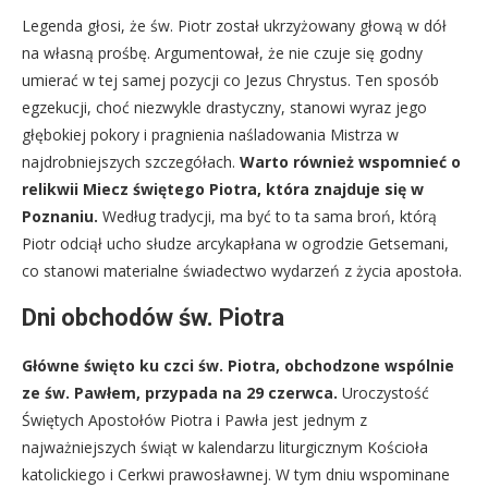
Legenda głosi, że św. Piotr został ukrzyżowany głową w dół
na własną prośbę. Argumentował, że nie czuje się godny
umierać w tej samej pozycji co Jezus Chrystus. Ten sposób
egzekucji, choć niezwykle drastyczny, stanowi wyraz jego
głębokiej pokory i pragnienia naśladowania Mistrza w
najdrobniejszych szczegółach.
Warto również wspomnieć o
relikwii Miecz świętego Piotra, która znajduje się w
Poznaniu.
Według tradycji, ma być to ta sama broń, którą
Piotr odciął ucho słudze arcykapłana w ogrodzie Getsemani,
co stanowi materialne świadectwo wydarzeń z życia apostoła.
Dni obchodów św. Piotra
Główne święto ku czci św. Piotra, obchodzone wspólnie
ze św. Pawłem, przypada na 29 czerwca.
Uroczystość
Świętych Apostołów Piotra i Pawła jest jednym z
najważniejszych świąt w kalendarzu liturgicznym Kościoła
katolickiego i Cerkwi prawosławnej. W tym dniu wspominane