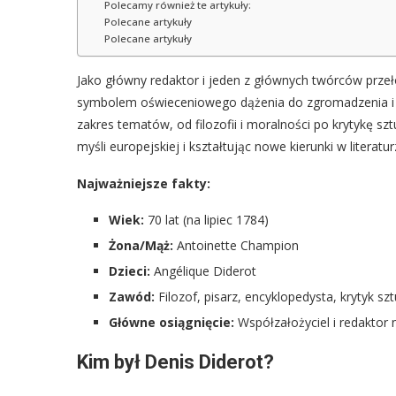
Polecamy również te artykuły:
Polecane artykuły
Polecane artykuły
Jako główny redaktor i jeden z głównych twórców prze
symbolem oświeceniowego dążenia do zgromadzenia i u
zakres tematów, od filozofii i moralności po krytykę sz
myśli europejskiej i kształtując nowe kierunki w literaturze
Najważniejsze fakty:
Wiek:
70 lat (na lipiec 1784)
Żona/Mąż:
Antoinette Champion
Dzieci:
Angélique Diderot
Zawód:
Filozof, pisarz, encyklopedysta, krytyk szt
Główne osiągnięcie:
Współzałożyciel i redaktor 
Kim był Denis Diderot?