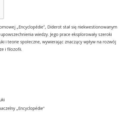
łomowej „Encyclopédie”, Diderot stał się niekwestionowanym
powszechnienia wiedzy. Jego prace eksplorowały szeroki
tuki i teorie społeczne, wywierając znaczący wpływ na rozwój
 i filozofii.
uki
naczelny „Encyclopédie”