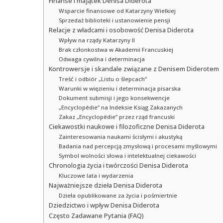
Finanse i majątek Denisa Diderota
Wsparcie finansowe od Katarzyny Wielkiej
Sprzedaż biblioteki i ustanowienie pensji
Relacje z władcami i osobowość Denisa Diderota
Wpływ na rządy Katarzyny II
Brak członkostwa w Akademii Francuskiej
Odwaga cywilna i determinacja
Kontrowersje i skandale związane z Denisem Diderotem
Treść i odbiór „Listu o ślepcach”
Warunki w więzieniu i determinacja pisarska
Dokument submisji i jego konsekwencje
„Encyclopédie” na Indeksie Ksiąg Zakazanych
Zakaz „Encyclopédie” przez rząd francuski
Ciekawostki naukowe i filozoficzne Denisa Diderota
Zainteresowania naukami ścisłymi i akustyką
Badania nad percepcją zmysłową i procesami myślowymi
Symbol wolności słowa i intelektualnej ciekawości
Chronologia życia i twórczości Denisa Diderota
Kluczowe lata i wydarzenia
Najważniejsze dzieła Denisa Diderota
Dzieła opublikowane za życia i pośmiertnie
Dziedzictwo i wpływ Denisa Diderota
Często Zadawane Pytania (FAQ)