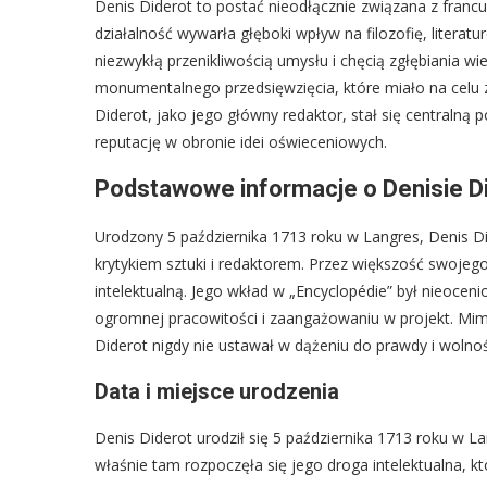
Denis Diderot to postać nieodłącznie związana z franc
działalność wywarła głęboki wpływ na filozofię, literatu
niezwykłą przenikliwością umysłu i chęcią zgłębiania w
monumentalnego przedsięwzięcia, które miało na celu z
Diderot, jako jego główny redaktor, stał się centralną 
reputację w obronie idei oświeceniowych.
Podstawowe informacje o Denisie D
Urodzony 5 października 1713 roku w Langres, Denis Di
krytykiem sztuki i redaktorem. Przez większość swojego
intelektualną. Jego wkład w „Encyclopédie” był nieocen
ogromnej pracowitości i zaangażowaniu w projekt. Mimo
Diderot nigdy nie ustawał w dążeniu do prawdy i wolnoś
Data i miejsce urodzenia
Denis Diderot urodził się 5 października 1713 roku w 
właśnie tam rozpoczęła się jego droga intelektualna, k