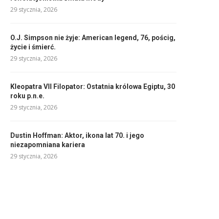
29 stycznia, 2026
O.J. Simpson nie żyje: American legend, 76, pościg,
życie i śmierć.
29 stycznia, 2026
Kleopatra VII Filopator: Ostatnia królowa Egiptu, 30
roku p.n.e.
29 stycznia, 2026
Dustin Hoffman: Aktor, ikona lat 70. i jego
niezapomniana kariera
29 stycznia, 2026