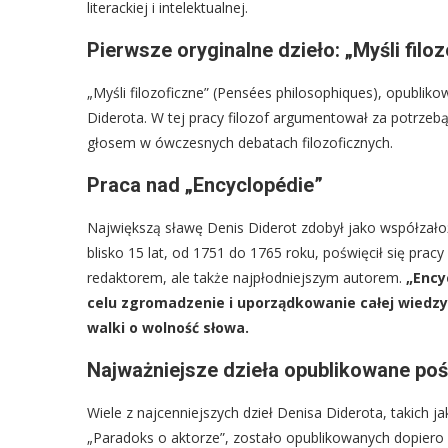
literackiej i intelektualnej.
Pierwsze oryginalne dzieło: „Myśli filo
„Myśli filozoficzne” (Pensées philosophiques), opubli
Diderota. W tej pracy filozof argumentował za potrz
głosem w ówczesnych debatach filozoficznych.
Praca nad „Encyclopédie”
Największą sławę Denis Diderot zdobył jako współzałoż
blisko 15 lat, od 1751 do 1765 roku, poświęcił się pra
redaktorem, ale także najpłodniejszym autorem.
„Ency
celu zgromadzenie i uporządkowanie całej wiedzy 
walki o wolność słowa.
Najważniejsze dzieła opublikowane poś
Wiele z najcenniejszych dzieł Denisa Diderota, takich ja
„Paradoks o aktorze”, zostało opublikowanych dopiero p