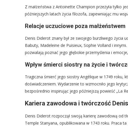
Z małżeństwa z Antoinette Champion przeżyła tylko jed
późniejszych latach życia filozofa, zapewniając mu wsp
Relacje uczuciowe poza małżeństwem
Denis Diderot znany był ze swojego burzliwego życia u
Babuty, Madeleine de Puisieux, Sophie Volland i innymi.
pozwalają poznać jego głębokie przemyślenia i emocje
Wpływ śmierci siostry na życie i twórc
Tragiczna śmierć jego siostry Angélique w 1749 roku, k
doświadczeniem. Wydarzenie to wzmocniło jego krytyczne 
bezpośrednio inspirując jego późniejszą powieść „La Re
Kariera zawodowa i twórczość Denis
Denis Diderot rozpoczął swoją karierę zawodową od tłu
Temple Stanyana, opublikowana w 1743 roku. Praca ta s