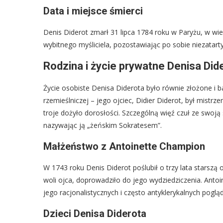
Data i miejsce śmierci
Denis Diderot zmarł 31 lipca 1784 roku w Paryżu, w wiek
wybitnego myśliciela, pozostawiając po sobie niezatarty śl
Rodzina i życie prywatne Denisa Did
Życie osobiste Denisa Diderota było równie złożone i ba
rzemieślniczej – jego ojciec, Didier Diderot, był mistr
troje dożyło dorosłości. Szczególną więź czuł ze swoją si
nazywając ją „żeńskim Sokratesem”.
Małżeństwo z Antoinette Champion
W 1743 roku Denis Diderot poślubił o trzy lata starsz
woli ojca, doprowadziło do jego wydziedziczenia. Antoi
jego racjonalistycznych i często antyklerykalnych poglą
Dzieci Denisa Diderota