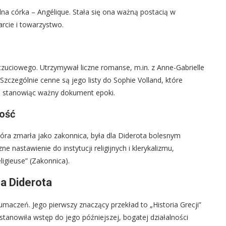
na córka – Angélique. Stała się ona ważną postacią w
arcie i towarzystwo.
czuciowego. Utrzymywał liczne romanse, m.in. z Anne-Gabrielle
 Szczególnie cenne są jego listy do Sophie Volland, które
, stanowiąc ważny dokument epoki.
zość
tóra zmarła jako zakonnica, była dla Diderota bolesnym
nastawienie do instytucji religijnych i klerykalizmu,
ligieuse” (Zakonnica).
a Diderota
maczeń. Jego pierwszy znaczący przekład to „Historia Grecji”
tanowiła wstęp do jego późniejszej, bogatej działalności