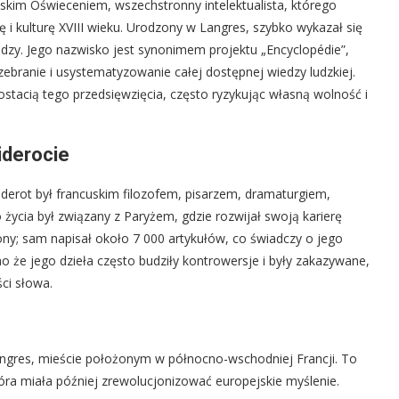
uskim Oświeceniem, wszechstronny intelektualista, którego
rę i kulturę XVIII wieku. Urodzony w Langres, szybko wykazał się
iedzy. Jego nazwisko jest synonimem projektu „Encyclopédie”,
ebranie i usystematyzowanie całej dostępnej wiedzy ludzkiej.
postacią tego przedsięwzięcia, często ryzykując własną wolność i
iderocie
derot był francuskim filozofem, pisarzem, dramaturgiem,
 życia był związany z Paryżem, gdzie rozwijał swoją karierę
iony; sam napisał około 7 000 artykułów, co świadczy o jego
 że jego dzieła często budziły kontrowersje i były zakazywane,
ci słowa.
Langres, mieście położonym w północno-wschodniej Francji. To
tóra miała później zrewolucjonizować europejskie myślenie.