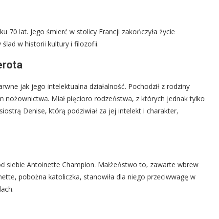
u 70 lat. Jego śmierć w stolicy Francji zakończyła życie
ad w historii kultury i filozofii.
erota
rwne jak jego intelektualna działalność. Pochodził z rodziny
zem nożownictwa. Miał pięcioro rodzeństwa, z których jednak tylko
ostrą Denise, którą podziwiał za jej intelekt i charakter,
ą od siebie Antoinette Champion. Małżeństwo to, zawarte wbrew
nette, pobożna katoliczka, stanowiła dla niego przeciwwagę w
dach.