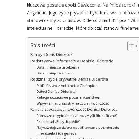
kluczową postacią epoki Oświecenia. Na [miesiąc rok] 
Angélique. Jego życie prywatne było burzliwe i obfitow
stanowi cenny zbiór listów. Diderot zmarł 31 lipca 178
intelektualne i literackie, które do dziś stanowi fundame
Spis treści
Kim był Denis Diderot?
Podstawowe informacje o Denisie Diderocie
Data i miejsce urodzenia
Data i miejsce śmierci
Rodzina i życie prywatne Denisa Diderota
Małżeństwo z Antoinette Champion
Dzieci Denisa Diderota
Relacje uczuciowe poza małżeństwem
Wpływ śmierci siostry na życie i twórczość
Kariera zawodowa i twórczość Denisa Diderota
Pierwsze oryginalne dzieło: „Myśli filozoficzne”
Praca nad „Encyclopédie”
Najważniejsze dzieła opublikowane pośmiertnie
Inne dzieła i ich geneza