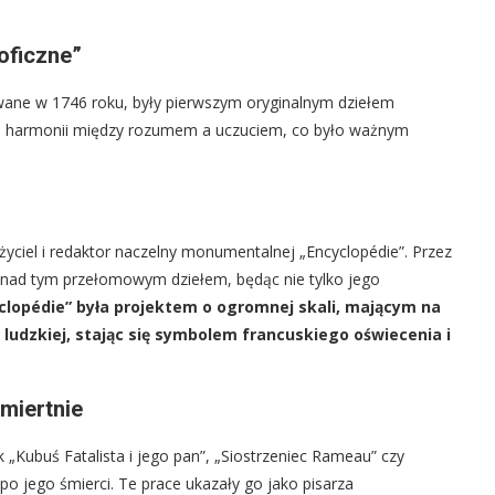
zoficzne”
kowane w 1746 roku, były pierwszym oryginalnym dziełem
ebą harmonii między rozumem a uczuciem, co było ważnym
yciel i redaktor naczelny monumentalnej „Encyclopédie”. Przez
cy nad tym przełomowym dziełem, będąc nie tylko jego
clopédie” była projektem o ogromnej skali, mającym na
ludzkiej, stając się symbolem francuskiego oświecenia i
miertnie
k „Kubuś Fatalista i jego pan”, „Siostrzeniec Rameau” czy
o jego śmierci. Te prace ukazały go jako pisarza