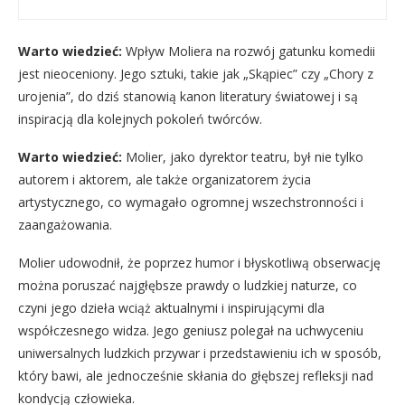
Warto wiedzieć:
Wpływ Moliera na rozwój gatunku komedii
jest nieoceniony. Jego sztuki, takie jak „Skąpiec” czy „Chory z
urojenia”, do dziś stanowią kanon literatury światowej i są
inspiracją dla kolejnych pokoleń twórców.
Warto wiedzieć:
Molier, jako dyrektor teatru, był nie tylko
autorem i aktorem, ale także organizatorem życia
artystycznego, co wymagało ogromnej wszechstronności i
zaangażowania.
Molier udowodnił, że poprzez humor i błyskotliwą obserwację
można poruszać najgłębsze prawdy o ludzkiej naturze, co
czyni jego dzieła wciąż aktualnymi i inspirującymi dla
współczesnego widza. Jego geniusz polegał na uchwyceniu
uniwersalnych ludzkich przywar i przedstawieniu ich w sposób,
który bawi, ale jednocześnie skłania do głębszej refleksji nad
kondycją człowieka.