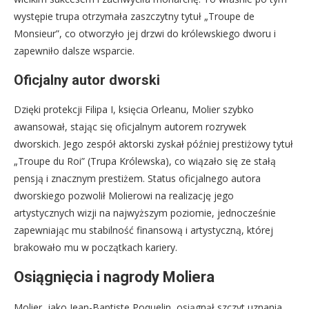
występie trupa otrzymała zaszczytny tytuł „Troupe de
Monsieur”, co otworzyło jej drzwi do królewskiego dworu i
zapewniło dalsze wsparcie.
Oficjalny autor dworski
Dzięki protekcji Filipa I, księcia Orleanu, Molier szybko
awansował, stając się oficjalnym autorem rozrywek
dworskich. Jego zespół aktorski zyskał później prestiżowy tytuł
„Troupe du Roi” (Trupa Królewska), co wiązało się ze stałą
pensją i znacznym prestiżem. Status oficjalnego autora
dworskiego pozwolił Molierowi na realizację jego
artystycznych wizji na najwyższym poziomie, jednocześnie
zapewniając mu stabilność finansową i artystyczną, której
brakowało mu w początkach kariery.
Osiągnięcia i nagrody Moliera
Molier, jako Jean-Baptiste Poquelin, osiągnął szczyt uznania