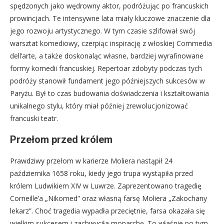
spędzonych jako wędrowny aktor, podróżując po francuskich
prowincjach. Te intensywne lata miały kluczowe znaczenie dla
jego rozwoju artystycznego. W tym czasie szlifował swój
warsztat komediowy, czerpiąc inspirację z włoskiej Commedia
dell’arte, a także doskonaląc własne, bardziej wyrafinowane
formy komedii francuskiej. Repertoar zdobyty podczas tych
podróży stanowił fundament jego późniejszych sukcesów w
Paryżu. Był to czas budowania doświadczenia i kształtowania
unikalnego stylu, który miał później zrewolucjonizować
francuski teatr.
Przełom przed królem
Prawdziwy przełom w karierze Moliera nastąpił 24
października 1658 roku, kiedy jego trupa wystąpiła przed
królem Ludwikiem XIV w Luwrze. Zaprezentowano tragedię
Corneille’a „Nikomed” oraz własną farsę Moliera „Zakochany
lekarz”. Choć tragedia wypadła przeciętnie, farsa okazała się
wielkim sukcesem i zachwyciła monarchę. To właśnie po tym