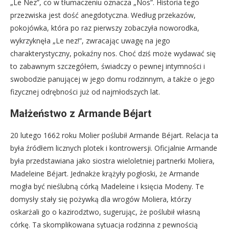
„Le Nez”, co w tłumaczeniu oznacza „Nos”. Historia tego
przezwiska jest dość anegdotyczna. Według przekazów,
pokojówka, która po raz pierwszy zobaczyła noworodka,
wykrzyknęła „Le nez!”, zwracając uwagę na jego
charakterystyczny, pokaźny nos. Choć dziś może wydawać się
to zabawnym szczegółem, świadczy o pewnej intymności i
swobodzie panującej w jego domu rodzinnym, a także o jego
fizycznej odrębności już od najmłodszych lat.
Małżeństwo z Armande Béjart
20 lutego 1662 roku Molier poślubił Armande Béjart. Relacja ta
była źródłem licznych plotek i kontrowersji. Oficjalnie Armande
była przedstawiana jako siostra wieloletniej partnerki Moliera,
Madeleine Béjart. Jednakże krążyły pogłoski, że Armande
mogła być nieślubną córką Madeleine i księcia Modeny. Te
domysły stały się pożywką dla wrogów Moliera, którzy
oskarżali go o kazirodztwo, sugerując, że poślubił własną
córkę. Ta skomplikowana sytuacja rodzinna z pewnością