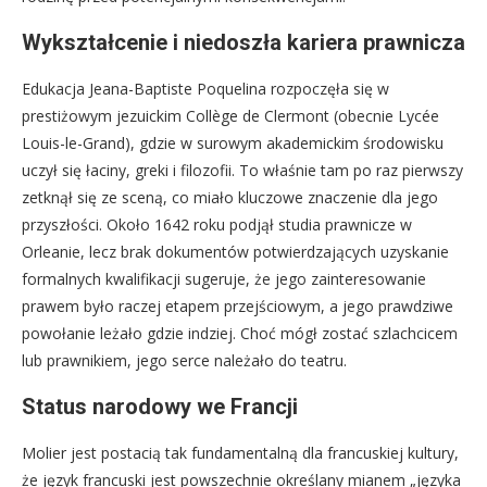
Wykształcenie i niedoszła kariera prawnicza
Edukacja Jeana-Baptiste Poquelina rozpoczęła się w
prestiżowym jezuickim Collège de Clermont (obecnie Lycée
Louis-le-Grand), gdzie w surowym akademickim środowisku
uczył się łaciny, greki i filozofii. To właśnie tam po raz pierwszy
zetknął się ze sceną, co miało kluczowe znaczenie dla jego
przyszłości. Około 1642 roku podjął studia prawnicze w
Orleanie, lecz brak dokumentów potwierdzających uzyskanie
formalnych kwalifikacji sugeruje, że jego zainteresowanie
prawem było raczej etapem przejściowym, a jego prawdziwe
powołanie leżało gdzie indziej. Choć mógł zostać szlachcicem
lub prawnikiem, jego serce należało do teatru.
Status narodowy we Francji
Molier jest postacią tak fundamentalną dla francuskiej kultury,
że język francuski jest powszechnie określany mianem „języka