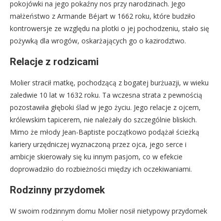
pokojówki na jego pokaźny nos przy narodzinach. Jego
małżeństwo z Armande Béjart w 1662 roku, które budziło
kontrowersje ze względu na plotki o jej pochodzeniu, stało się
pożywką dla wrogów, oskarżających go o kazirodztwo.
Relacje z rodzicami
Molier stracił matkę, pochodzącą z bogatej burżuazji, w wieku
zaledwie 10 lat w 1632 roku. Ta wczesna strata z pewnością
pozostawiła głęboki ślad w jego życiu. Jego relacje z ojcem,
królewskim tapicerem, nie należały do szczególnie bliskich.
Mimo że młody Jean-Baptiste początkowo podążał ścieżką
kariery urzędniczej wyznaczoną przez ojca, jego serce i
ambicje skierowały się ku innym pasjom, co w efekcie
doprowadziło do rozbieżności między ich oczekiwaniami.
Rodzinny przydomek
W swoim rodzinnym domu Molier nosił nietypowy przydomek