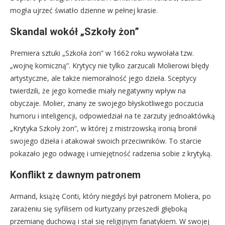
mogła ujrzeć światło dzienne w pełnej krasie.
Skandal wokół „Szkoły żon”
Premiera sztuki „Szkoła żon” w 1662 roku wywołała tzw.
„wojnę komiczną”. Krytycy nie tylko zarzucali Molierowi błędy
artystyczne, ale także niemoralność jego dzieła. Sceptycy
twierdzili, że jego komedie miały negatywny wpływ na
obyczaje. Molier, znany ze swojego błyskotliwego poczucia
humoru i inteligencji, odpowiedział na te zarzuty jednoaktówką
„Krytyka Szkoły żon”, w której z mistrzowską ironią bronił
swojego dzieła i atakował swoich przeciwników. To starcie
pokazało jego odwagę i umiejętność radzenia sobie z krytyką.
Konflikt z dawnym patronem
Armand, książę Conti, który niegdyś był patronem Moliera, po
zarażeniu się syfilisem od kurtyzany przeszedł głęboką
przemianę duchową i stał się religijnym fanatykiem. W swojej