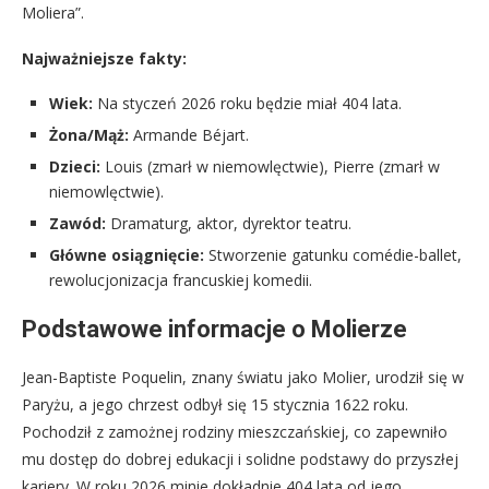
Moliera”.
Najważniejsze fakty:
Wiek:
Na styczeń 2026 roku będzie miał 404 lata.
Żona/Mąż:
Armande Béjart.
Dzieci:
Louis (zmarł w niemowlęctwie), Pierre (zmarł w
niemowlęctwie).
Zawód:
Dramaturg, aktor, dyrektor teatru.
Główne osiągnięcie:
Stworzenie gatunku comédie-ballet,
rewolucjonizacja francuskiej komedii.
Podstawowe informacje o Molierze
Jean-Baptiste Poquelin, znany światu jako Molier, urodził się w
Paryżu, a jego chrzest odbył się 15 stycznia 1622 roku.
Pochodził z zamożnej rodziny mieszczańskiej, co zapewniło
mu dostęp do dobrej edukacji i solidne podstawy do przyszłej
kariery. W roku 2026 minie dokładnie 404 lata od jego