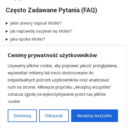
Często Zadawane Pytania (FAQ)
Jakie utwory napisał Molier?
Jak naprawdę nazywał się Molier?
Jaka epoka Molier?
Dlaczego Molier został uwięziony?
Cenimy prywatność użytkowników
Źródła:
https://en.wikipedia.org/wiki/Moli%C3%A8re
Używamy plików cookie, aby poprawić jakość przeglądania,
wyświetlać reklamy lub treści dostosowane do
indywidualnych potrzeb użytkowników oraz analizować
Polecamy również te artykuły:
ruch na stronie. Kliknięcie przycisku „Akceptuj wszystkie”
oznacza zgodę na wykorzystywanie przez nas plików
James Cook: Brytyjski podróżnik, odkrywca
cookie.
Australii i Nowej Zelandii
Munch: Edvard Munch, Krzyk, obrazy, twórczość
Dostosuj
Odrzucać
Akceptuj wszystko
i dzieło artysty.