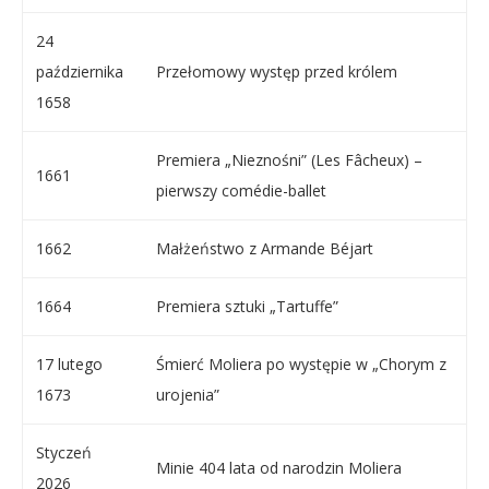
24
października
Przełomowy występ przed królem
1658
Premiera „Nieznośni” (Les Fâcheux) –
1661
pierwszy comédie-ballet
1662
Małżeństwo z Armande Béjart
1664
Premiera sztuki „Tartuffe”
17 lutego
Śmierć Moliera po występie w „Chorym z
1673
urojenia”
Styczeń
Minie 404 lata od narodzin Moliera
2026