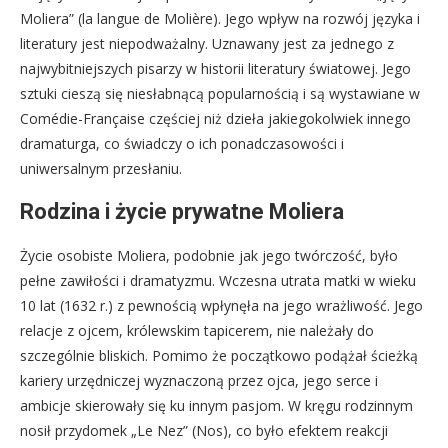
Moliera” (la langue de Molière). Jego wpływ na rozwój języka i
literatury jest niepodważalny. Uznawany jest za jednego z
najwybitniejszych pisarzy w historii literatury światowej. Jego
sztuki cieszą się niesłabnącą popularnością i są wystawiane w
Comédie-Française częściej niż dzieła jakiegokolwiek innego
dramaturga, co świadczy o ich ponadczasowości i
uniwersalnym przesłaniu.
Rodzina i życie prywatne Moliera
Życie osobiste Moliera, podobnie jak jego twórczość, było
pełne zawiłości i dramatyzmu. Wczesna utrata matki w wieku
10 lat (1632 r.) z pewnością wpłynęła na jego wrażliwość. Jego
relacje z ojcem, królewskim tapicerem, nie należały do
szczególnie bliskich. Pomimo że początkowo podążał ścieżką
kariery urzędniczej wyznaczoną przez ojca, jego serce i
ambicje skierowały się ku innym pasjom. W kręgu rodzinnym
nosił przydomek „Le Nez” (Nos), co było efektem reakcji