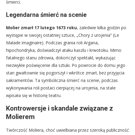
śmierci.
Legendarna śmierć na scenie
Molier zmarł 17 lutego 1673 roku
, zaledwie kilka godzin po
występie w swojej ostatniej sztuce, „Chory z urojenia” (Le
Malade imaginaire). Podczas grania roli Argana,
hipochondryka, doświadczył ataku kaszlu i krwotoku. Mimo
fatalnego stanu zdrowia, dokończył spektakl, wykazując
niezwykłe poświęcenie dla sztuki. Po powrocie do domu jego
stan gwałtownie się pogorszył i wkrótce zmarł, bez przyjęcia
sakramentów. Ta symboliczna śmierć na scenie, podczas
wykonywania roli postaci cierpiącej na urojenia, na stałe
wpisała się w historię teatru.
Kontrowersje i skandale związane z
Molierem
Twórczość Moliera, choć uwielbiana przez szeroką publiczność