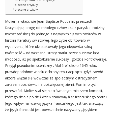
Polecane artykuły
Polecane artykuły
Molier, a właściwie Jean-Baptiste Poquelin, przeszedł
fascynującą drogę od młodego człowieka z paryskiej rodziny
mieszczańskiej do jednego z najwybitniejszych twórców w
historii literatury światowej. Jego życie obfitowało w
wydarzenia, które ukształtowały jego niepowtarzalną
twórczość – od wczesnej straty matki, przez burzliwe lata
młodości, aż po spektakularne sukcesy i gorzkie kontrowersje.
Przyjął pseudonim sceniczny „Molière” około 1645 roku,
prawdopodobnie w celu ochrony reputacji ojca, gdyż zawód
aktora wiązał się wówczas ze społecznym ostracyzmem i
zakazem pochówku na poświęconej ziemi. Pomimo tych
przeszkód, Molier stał się niezrównanym mistrzem komedii,
którego dzieła po dziś dzień stanowią filar francuskiego teatru.
Jego wpływ na rozwój języka francuskiego jest tak znaczący,
że język francuski jest powszechnie nazywany „językiem