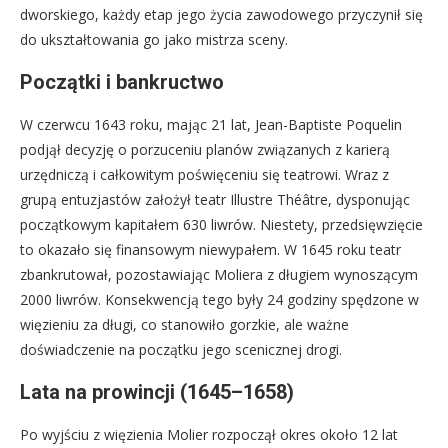
dworskiego, każdy etap jego życia zawodowego przyczynił się
do ukształtowania go jako mistrza sceny.
Początki i bankructwo
W czerwcu 1643 roku, mając 21 lat, Jean-Baptiste Poquelin
podjął decyzję o porzuceniu planów związanych z karierą
urzędniczą i całkowitym poświęceniu się teatrowi. Wraz z
grupą entuzjastów założył teatr Illustre Théâtre, dysponując
początkowym kapitałem 630 liwrów. Niestety, przedsięwzięcie
to okazało się finansowym niewypałem. W 1645 roku teatr
zbankrutował, pozostawiając Moliera z długiem wynoszącym
2000 liwrów. Konsekwencją tego były 24 godziny spędzone w
więzieniu za długi, co stanowiło gorzkie, ale ważne
doświadczenie na początku jego scenicznej drogi.
Lata na prowincji (1645–1658)
Po wyjściu z więzienia Molier rozpoczął okres około 12 lat