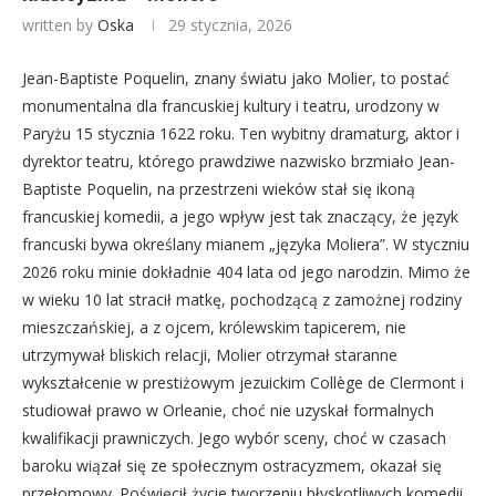
written by
Oska
29 stycznia, 2026
Jean-Baptiste Poquelin, znany światu jako Molier, to postać
monumentalna dla francuskiej kultury i teatru, urodzony w
Paryżu 15 stycznia 1622 roku. Ten wybitny dramaturg, aktor i
dyrektor teatru, którego prawdziwe nazwisko brzmiało Jean-
Baptiste Poquelin, na przestrzeni wieków stał się ikoną
francuskiej komedii, a jego wpływ jest tak znaczący, że język
francuski bywa określany mianem „języka Moliera”. W styczniu
2026 roku minie dokładnie 404 lata od jego narodzin. Mimo że
w wieku 10 lat stracił matkę, pochodzącą z zamożnej rodziny
mieszczańskiej, a z ojcem, królewskim tapicerem, nie
utrzymywał bliskich relacji, Molier otrzymał staranne
wykształcenie w prestiżowym jezuickim Collège de Clermont i
studiował prawo w Orleanie, choć nie uzyskał formalnych
kwalifikacji prawniczych. Jego wybór sceny, choć w czasach
baroku wiązał się ze społecznym ostracyzmem, okazał się
przełomowy. Poświęcił życie tworzeniu błyskotliwych komedii,