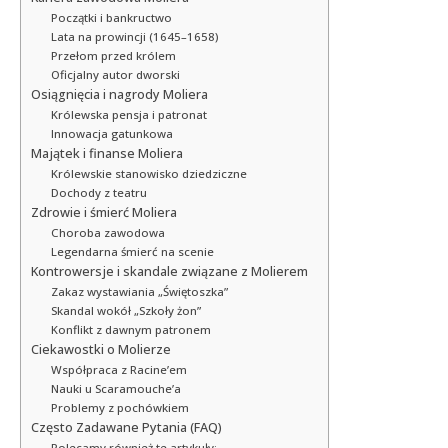
Początki i bankructwo
Lata na prowincji (1645–1658)
Przełom przed królem
Oficjalny autor dworski
Osiągnięcia i nagrody Moliera
Królewska pensja i patronat
Innowacja gatunkowa
Majątek i finanse Moliera
Królewskie stanowisko dziedziczne
Dochody z teatru
Zdrowie i śmierć Moliera
Choroba zawodowa
Legendarna śmierć na scenie
Kontrowersje i skandale związane z Molierem
Zakaz wystawiania „Świętoszka”
Skandal wokół „Szkoły żon”
Konflikt z dawnym patronem
Ciekawostki o Molierze
Współpraca z Racine’em
Nauki u Scaramouche’a
Problemy z pochówkiem
Często Zadawane Pytania (FAQ)
Polecamy również te artykuły: