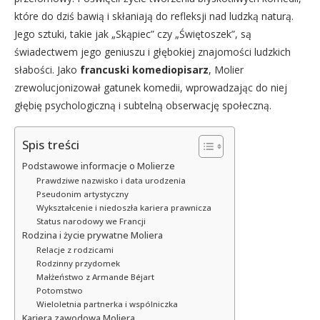
które do dziś bawią i skłaniają do refleksji nad ludzką naturą.
Jego sztuki, takie jak „Skąpiec” czy „Świętoszek”, są
świadectwem jego geniuszu i głębokiej znajomości ludzkich
słabości. Jako
francuski komediopisarz
, Molier
zrewolucjonizował gatunek komedii, wprowadzając do niej
głębię psychologiczną i subtelną obserwację społeczną.
Spis treści
Podstawowe informacje o Molierze
Prawdziwe nazwisko i data urodzenia
Pseudonim artystyczny
Wykształcenie i niedoszła kariera prawnicza
Status narodowy we Francji
Rodzina i życie prywatne Moliera
Relacje z rodzicami
Rodzinny przydomek
Małżeństwo z Armande Béjart
Potomstwo
Wieloletnia partnerka i wspólniczka
Kariera zawodowa Moliera