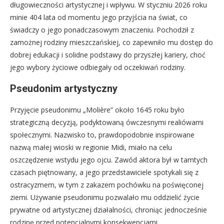
długowieczności artystycznej i wpływu. W styczniu 2026 roku
minie 404 lata od momentu jego przyjścia na świat, co
świadczy o jego ponadczasowym znaczeniu. Pochodził z
zamożnej rodziny mieszczańskiej, co zapewniło mu dostęp do
dobrej edukacji i solidne podstawy do przyszłej kariery, choć
jego wybory życiowe odbiegały od oczekiwań rodziny.
Pseudonim artystyczny
Przyjęcie pseudonimu „Molière” około 1645 roku było
strategiczną decyzją, podyktowaną ówczesnymi realiówami
społecznymi. Nazwisko to, prawdopodobnie inspirowane
nazwą małej wioski w regionie Midi, miało na celu
oszczędzenie wstydu jego ojcu. Zawód aktora był w tamtych
czasach piętnowany, a jego przedstawiciele spotykali się z
ostracyzmem, w tym z zakazem pochówku na poświęconej
ziemi. Używanie pseudonimu pozwalało mu oddzielić życie
prywatne od artystycznej działalności, chroniąc jednocześnie
rodzinę przed potencjalnymi konsekwencjami.