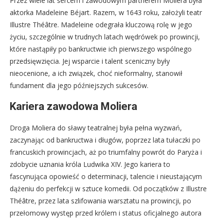
Przez wiele lat sercem i zawodowym partnerem Moliera była
aktorka Madeleine Béjart. Razem, w 1643 roku, założyli teatr
Illustre Théâtre. Madeleine odegrała kluczową rolę w jego
życiu, szczególnie w trudnych latach wędrówek po prowincji,
które nastąpiły po bankructwie ich pierwszego wspólnego
przedsięwzięcia. Jej wsparcie i talent sceniczny były
nieocenione, a ich związek, choć nieformalny, stanowił
fundament dla jego późniejszych sukcesów.
Kariera zawodowa Moliera
Droga Moliera do sławy teatralnej była pełna wyzwań,
zaczynając od bankructwa i długów, poprzez lata tułaczki po
francuskich prowincjach, aż po triumfalny powrót do Paryża i
zdobycie uznania króla Ludwika XIV. Jego kariera to
fascynująca opowieść o determinacji, talencie i nieustającym
dążeniu do perfekcji w sztuce komedii. Od początków z Illustre
Théâtre, przez lata szlifowania warsztatu na prowincji, po
przełomowy występ przed królem i status oficjalnego autora