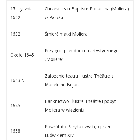
15 stycznia
Chrzest Jean-Baptiste Poquelina (Moliera)
1622
w Paryżu
1632
Śmierć matki Moliera
Przyjęcie pseudonimu artystycznego
Około 1645
„Molière”
Założenie teatru Illustre Théâtre z
1643 r.
Madeleine Béjart
Bankructwo Illustre Théâtre i pobyt
1645
Moliera w więzieniu
Powrót do Paryża i występ przed
1658
Ludwikiem XIV