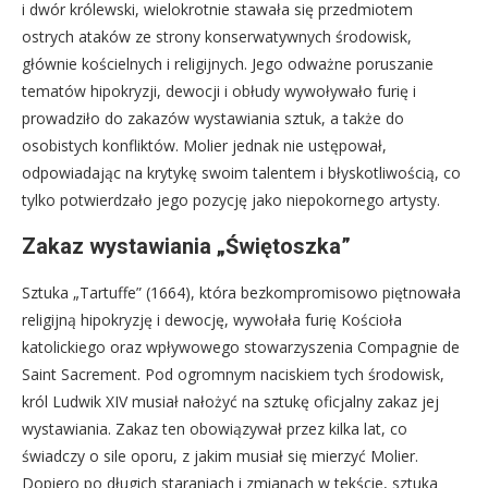
i dwór królewski, wielokrotnie stawała się przedmiotem
ostrych ataków ze strony konserwatywnych środowisk,
głównie kościelnych i religijnych. Jego odważne poruszanie
tematów hipokryzji, dewocji i obłudy wywoływało furię i
prowadziło do zakazów wystawiania sztuk, a także do
osobistych konfliktów. Molier jednak nie ustępował,
odpowiadając na krytykę swoim talentem i błyskotliwością, co
tylko potwierdzało jego pozycję jako niepokornego artysty.
Zakaz wystawiania „Świętoszka”
Sztuka „Tartuffe” (1664), która bezkompromisowo piętnowała
religijną hipokryzję i dewocję, wywołała furię Kościoła
katolickiego oraz wpływowego stowarzyszenia Compagnie de
Saint Sacrement. Pod ogromnym naciskiem tych środowisk,
król Ludwik XIV musiał nałożyć na sztukę oficjalny zakaz jej
wystawiania. Zakaz ten obowiązywał przez kilka lat, co
świadczy o sile oporu, z jakim musiał się mierzyć Molier.
Dopiero po długich staraniach i zmianach w tekście, sztuka