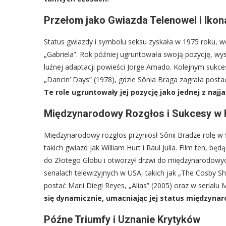
Przełom jako Gwiazda Telenowel i Ikona
Status gwiazdy i symbolu seksu zyskała w 1975 roku, wc
„Gabriela”. Rok później ugruntowała swoją pozycję, wy
luźnej adaptacji powieści Jorge Amado. Kolejnym sukces
„Dancin’ Days” (1978), gdzie Sônia Braga zagrała postać
Te role ugruntowały jej pozycję jako jednej z najjaś
Międzynarodowy Rozgłos i Sukcesy w
Międzynarodowy rozgłos przyniosł Sônii Bradze rolę w f
takich gwiazd jak William Hurt i Raul Julia. Film ten, b
do Złotego Globu i otworzył drzwi do międzynarodowych
serialach telewizyjnych w USA, takich jak „The Cosby Sh
postać Marii Diegi Reyes, „Alias” (2005) oraz w serialu
się dynamicznie, umacniając jej status międzyna
Późne Triumfy i Uznanie Krytyków