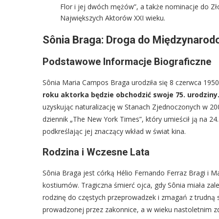
Flor i jej dwóch mężów”, a także nominacje do Zł
Największych Aktorów XXI wieku.
Sônia Braga: Droga do Międzynarod
Podstawowe Informacje Biograficzne
Sônia Maria Campos Braga urodziła się 8 czerwca 1950 
roku aktorka będzie obchodzić swoje 75. urodziny
uzyskując naturalizację w Stanach Zjednoczonych w 200
dziennik „The New York Times”, który umieścił ją na 24
podkreślając jej znaczący wkład w świat kina.
Rodzina i Wczesne Lata
Sônia Braga jest córką Hélio Fernando Ferraz Bragi i M
kostiumów. Tragiczna śmierć ojca, gdy Sônia miała zale
rodzinę do częstych przeprowadzek i zmagań z trudną sy
prowadzonej przez zakonnice, a w wieku nastoletnim 