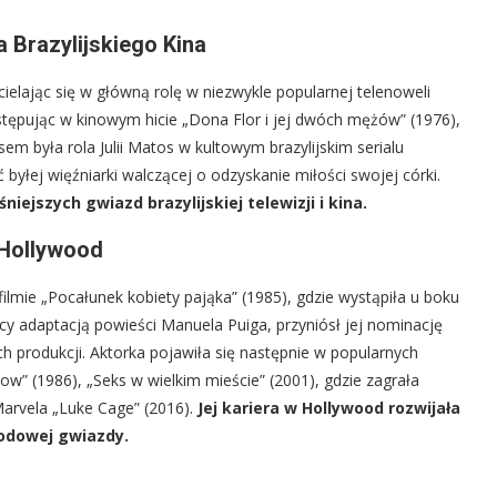
 Brazylijskiego Kina
ielając się w główną rolę w niezwykle popularnej telenoweli
stępując w kinowym hicie „Dona Flor i jej dwóch mężów” (1976),
em była rola Julii Matos w kultowym brazylijskim serialu
 byłej więźniarki walczącej o odzyskanie miłości swojej córki.
niejszych gwiazd brazylijskiej telewizji i kina.
 Hollywood
ilmie „Pocałunek kobiety pająka” (1985), gdzie wystąpiła u boku
ędący adaptacją powieści Manuela Puiga, przyniósł jej nominację
 produkcji. Aktorka pojawiła się następnie w popularnych
ow” (1986), „Seks w wielkim mieście” (2001), gdzie zagrała
 Marvela „Luke Cage” (2016).
Jej kariera w Hollywood rozwijała
rodowej gwiazdy.