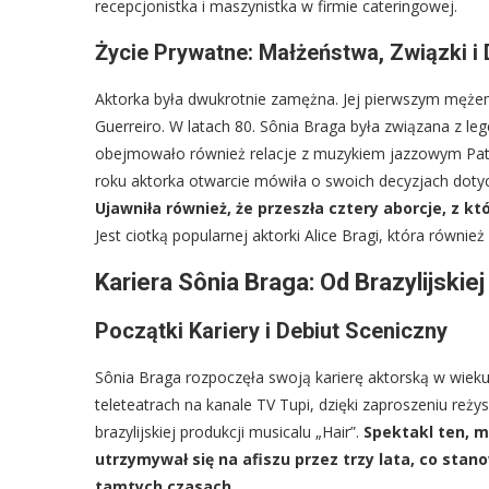
recepcjonistka i maszynistka w firmie cateringowej.
Życie Prywatne: Małżeństwa, Związki i
Aktorka była dwukrotnie zamężna. Jej pierwszym mężem 
Guerreiro. W latach 80. Sônia Braga była związana z 
obejmowało również relacje z muzykiem jazzowym Pa
roku aktorka otwarcie mówiła o swoich decyzjach dot
Ujawniła również, że przeszła cztery aborcje, z kt
Jest ciotką popularnej aktorki Alice Bragi, która równ
Kariera Sônia Braga: Od Brazylijskie
Początki Kariery i Debiut Sceniczny
Sônia Braga rozpoczęła swoją karierę aktorską w wieku 
teleteatrach na kanale TV Tupi, dzięki zaproszeniu reż
brazylijskiej produkcji musicalu „Hair”.
Spektakl ten, 
utrzymywał się na afiszu przez trzy lata, co stan
tamtych czasach.