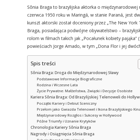
Sônia Braga to brazylijska aktorka o międzynarodowej 
czerwca 1950 roku w Maringá, w stanie Paraná, jest d
kunszt aktorski został doceniony przez „The New York T
Braga, posiadająca podwójne obywatelstwo – brazylijsk
rolom w filmach takich jak „Pocałunek kobiety pająka” 
powieściach Jorge Amado, w tym „Dona Flor i jej dwóc
Spis treści
Sônia Braga: Droga do Międzynarodowej Sławy
Podstawowe Informacje Biograficzne
Rodzina i Wczesne Lata
Życie Prywatne: Małżeństwa, Związki i Decyzje Osobiste
Kariera Sônia Braga: Od Brazylijskiej Telenoweli do Holly
Początki Kariery i Debiut Sceniczny
Przełom jako Gwiazda Telenowel i Ikona Brazylijskiego Kin
Międzynarodowy Rozgłos i Sukcesy w Hollywood
Późne Triumfy i Uznanie Krytyków
Chronologia Kariery Sônia Braga
Nagrody i Osiągnięcia Sônia Braga