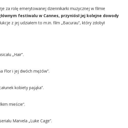
je za rolę emerytowanej dziennikarki muzycznej w filmie
łównym festiwalu w Cannes, przyniósł jej kolejne dowody
kcje z jej udziałem to m.in. film „Bacurau”, który zdobył
sicalu „Hair”.
a Flor i jej dwóch mężów”.
ałunek kobiety pająka”.
lkim mieście”.
 serialu Marvela „Luke Cage”.