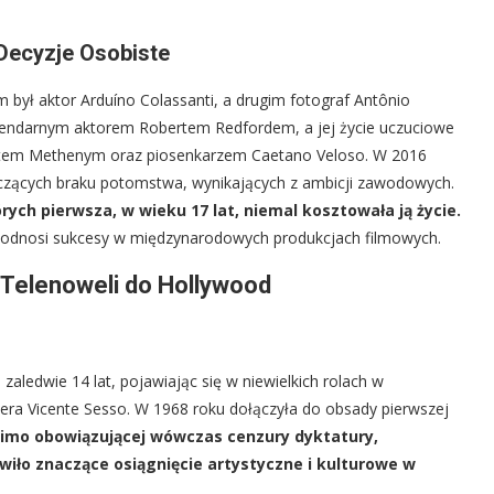
 Decyzje Osobiste
był aktor Arduíno Colassanti, a drugim fotograf Antônio
legendarnym aktorem Robertem Redfordem, a jej życie uczuciowe
tem Methenym oraz piosenkarzem Caetano Veloso. W 2016
yczących braku potomstwa, wynikających z ambicji zawodowych.
órych pierwsza, w wieku 17 lat, niemal kosztowała ją życie.
ież odnosi sukcesy w międzynarodowych produkcjach filmowych.
j Telenoweli do Hollywood
zaledwie 14 lat, pojawiając się w niewielkich rolach w
ysera Vicente Sesso. W 1968 roku dołączyła do obsady pierwszej
mimo obowiązującej wówczas cenzury dyktatury,
owiło znaczące osiągnięcie artystyczne i kulturowe w