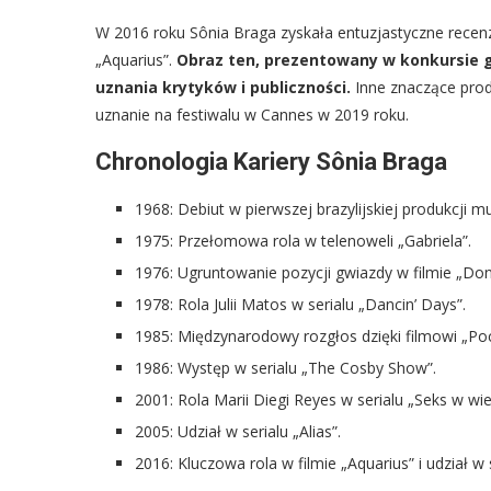
W 2016 roku Sônia Braga zyskała entuzjastyczne recenz
„Aquarius”.
Obraz ten, prezentowany w konkursie g
uznania krytyków i publiczności.
Inne znaczące produ
uznanie na festiwalu w Cannes w 2019 roku.
Chronologia Kariery Sônia Braga
1968: Debiut w pierwszej brazylijskiej produkcji mu
1975: Przełomowa rola w telenoweli „Gabriela”.
1976: Ugruntowanie pozycji gwiazdy w filmie „Don
1978: Rola Julii Matos w serialu „Dancin’ Days”.
1985: Międzynarodowy rozgłos dzięki filmowi „Poc
1986: Występ w serialu „The Cosby Show”.
2001: Rola Marii Diegi Reyes w serialu „Seks w wie
2005: Udział w serialu „Alias”.
2016: Kluczowa rola w filmie „Aquarius” i udział w