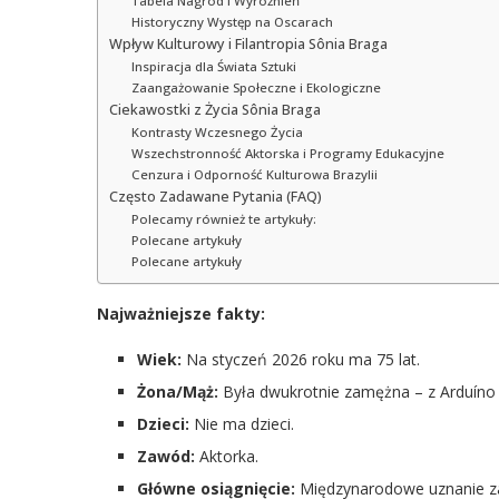
Tabela Nagród i Wyróżnień
Historyczny Występ na Oscarach
Wpływ Kulturowy i Filantropia Sônia Braga
Inspiracja dla Świata Sztuki
Zaangażowanie Społeczne i Ekologiczne
Ciekawostki z Życia Sônia Braga
Kontrasty Wczesnego Życia
Wszechstronność Aktorska i Programy Edukacyjne
Cenzura i Odporność Kulturowa Brazylii
Często Zadawane Pytania (FAQ)
Polecamy również te artykuły:
Polecane artykuły
Polecane artykuły
Najważniejsze fakty:
Wiek:
Na styczeń 2026 roku ma 75 lat.
Żona/Mąż:
Była dwukrotnie zamężna – z Arduíno C
Dzieci:
Nie ma dzieci.
Zawód:
Aktorka.
Główne osiągnięcie:
Międzynarodowe uznanie za 