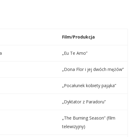
Film/Produkcja
a
„Eu Te Amo”
„Dona Flor i jej dwóch mężów”
„Pocałunek kobiety pająka”
„Dyktator z Paradoru”
„The Burning Season” (film
telewizyjny)