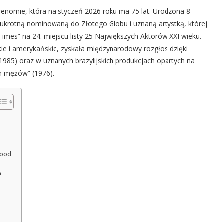
renomie, która na styczeń 2026 roku ma 75 lat. Urodzona 8
wukrotną nominowaną do Złotego Globu i uznaną artystką, której
imes” na 24. miejscu listy 25 Największych Aktorów XXI wieku.
ie i amerykańskie, zyskała międzynarodowy rozgłos dzięki
(1985) oraz w uznanych brazylijskich produkcjach opartych na
h mężów” (1976).
wood
a