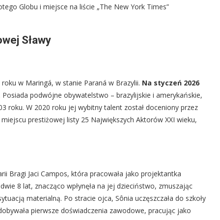
otego Globu i miejsce na liście „The New York Times”
owej Sławy
roku w Maringá, w stanie Paraná w Brazylii.
Na styczeń 2026
.
Posiada podwójne obywatelstwo – brazylijskie i amerykańskie,
3 roku. W 2020 roku jej wybitny talent został doceniony przez
. miejscu prestiżowej listy 25 Największych Aktorów XXI wieku,
arii Bragi Jaci Campos, która pracowała jako projektantka
dwie 8 lat, znacząco wpłynęła na jej dzieciństwo, zmuszając
tuacją materialną. Po stracie ojca, Sônia uczęszczała do szkoły
zdobywała pierwsze doświadczenia zawodowe, pracując jako