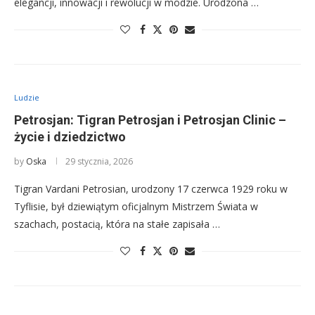
elegancji, innowacji i rewolucji w modzie. Urodzona …
Ludzie
Petrosjan: Tigran Petrosjan i Petrosjan Clinic –
życie i dziedzictwo
by
Oska
29 stycznia, 2026
Tigran Vardani Petrosian, urodzony 17 czerwca 1929 roku w
Tyflisie, był dziewiątym oficjalnym Mistrzem Świata w
szachach, postacią, która na stałe zapisała …