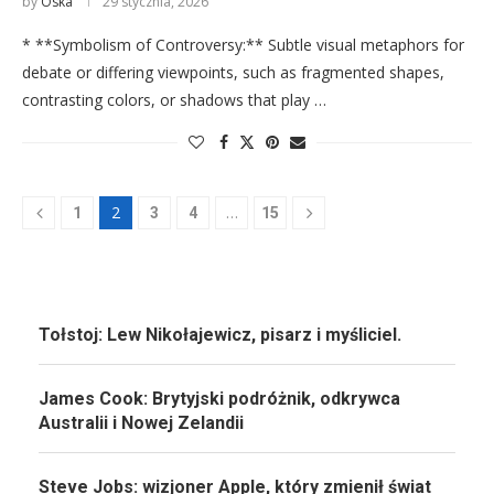
by
Oska
29 stycznia, 2026
* **Symbolism of Controversy:** Subtle visual metaphors for
debate or differing viewpoints, such as fragmented shapes,
contrasting colors, or shadows that play …
2
…
1
3
4
15
Tołstoj: Lew Nikołajewicz, pisarz i myśliciel.
James Cook: Brytyjski podróżnik, odkrywca
Australii i Nowej Zelandii
Steve Jobs: wizjoner Apple, który zmienił świat