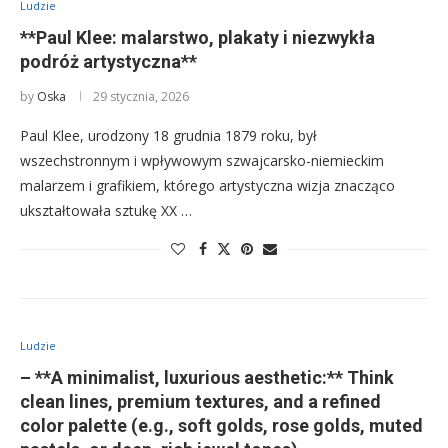
Ludzie
**Paul Klee: malarstwo, plakaty i niezwykła
podróż artystyczna**
by
Oska
29 stycznia, 2026
Paul Klee, urodzony 18 grudnia 1879 roku, był
wszechstronnym i wpływowym szwajcarsko-niemieckim
malarzem i grafikiem, którego artystyczna wizja znacząco
ukształtowała sztukę XX …
Ludzie
– **A minimalist, luxurious aesthetic:** Think
clean lines, premium textures, and a refined
color palette (e.g., soft golds, rose golds, muted