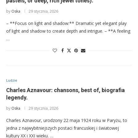
pastels, or deep, rich jewel tones).
by
Oska
29 stycznia, 2026
– **Focus on light and shadow:** Dramatic yet elegant play
of light and shadow to create depth and intrigue. – **A feeling
…
Ludzie
Charles Aznavour: chansons, best of, biografia
legendy.
by
Oska
29 stycznia, 2026
Charles Aznavour, urodzony 22 maja 1924 roku w Paryżu, to
jedna z najwybitniejszych postaci francuskiej i światowej
kultury XX i XXI wieku. …