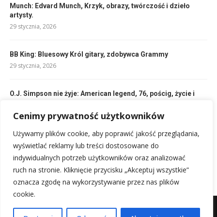
Munch: Edvard Munch, Krzyk, obrazy, twórczość i dzieło
artysty.
29 stycznia, 2026
BB King: Bluesowy Król gitary, zdobywca Grammy
29 stycznia, 2026
O.J. Simpson nie żyje: American legend, 76, pościg, życie i
śmierć.
Cenimy prywatność użytkowników
29 stycznia, 2026
Używamy plików cookie, aby poprawić jakość przeglądania,
Anthony Hopkins: Filmografia i życie legendarnego aktora
wyświetlać reklamy lub treści dostosowane do
29 stycznia, 2026
indywidualnych potrzeb użytkowników oraz analizować
ruch na stronie. Kliknięcie przycisku „Akceptuj wszystkie”
oznacza zgodę na wykorzystywanie przez nas plików
cookie.
Mapa witryny
Kontakt z nami