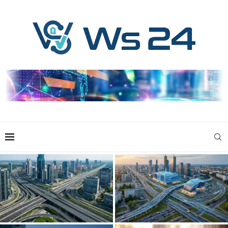
Współczesne systemy
Rozwój infrastruktury i
infrastruktury w aglomeracjach
nowoczesne rozwiązania dla
miejskich
aglomeracji