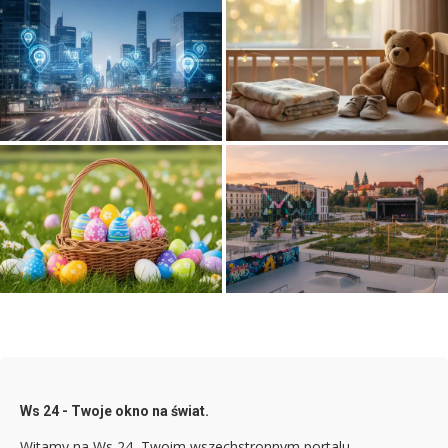
Rozwój nowoczesnych
Najpiękniejsze cytaty do zdjęć
systemów komunikacji w
dzieci, które idealnie podkreślą
aglomeracji
każdą chwilę
Jak zorganizować
poszukiwanie wielkanocnych
jajek dla dzieci pomysły i
Kraków dla młodzieży: Nie tylko
zagadki
zabytki. Gdzie się nie nudzić?
Ws 24 - Twoje okno na świat.
Witamy na Ws 24, Twoim wszechstronnym portalu