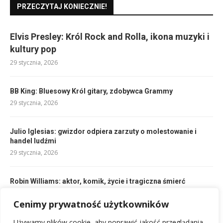
PRZECZYTAJ KONIECZNIE!
Elvis Presley: Król Rock and Rolla, ikona muzyki i
kultury pop
29 stycznia, 2026
BB King: Bluesowy Król gitary, zdobywca Grammy
29 stycznia, 2026
Julio Iglesias: gwizdor odpiera zarzuty o molestowanie i
handel ludźmi
29 stycznia, 2026
Robin Williams: aktor, komik, życie i tragiczna śmierć
przedwcześnie.
29 stycznia, 2026
Cenimy prywatność użytkowników
Używamy plików cookie, aby poprawić jakość przeglądania,